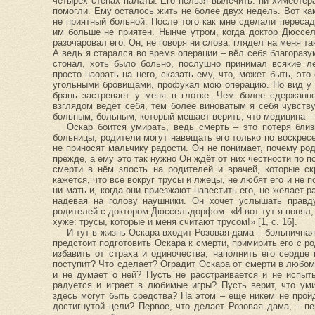
четырёх стенах палаты. Его нельзя вылечить: ни химеотера
помогли. Ему осталось жить не более двух недель. Вот как 
не приятный больной. После того как мне сделали пересадк
им больше не приятен. Нынче утром, когда доктор Дюссе
разочаровал его. Он, не говоря ни слова, глядел на меня та
А ведь я старался во время операции – вёл себя благоразу
стонал, хоть было больно, послушно принимал всякие л
просто наорать на него, сказать ему, что, может быть, эт
угольными бровищами, профукал мою операцию. Но вид у н
брань застревает у меня в глотке. Чем более сдержанн
взглядом ведёт себя, тем более виноватым я себя чувств
больным, больным, который мешает верить, что медицина – з
Оскар боится умирать, ведь смерть – это потеря бли
больницы, родители могут навещать его только по воскрес
не приносят мальчику радости. Он не понимает, почему род
прежде, а ему это так нужно Он ждёт от них честности по п
смерти в нём злость на родителей и врачей, которые ск
кажется, что все вокруг трусы и лжецы, не любят его и не п
ни мать и, когда они приезжают навестить его, не желает р
надевая на голову наушники. Он хочет услышать правду
родителей с доктором Дюссельдорфом. «И вот тут я понял, 
хуже: трусы, которые и меня считают трусом!» [1, с. 16].
И тут в жизнь Оскара входит Розовая дама – больничная
предстоит подготовить Оскара к смерти, примирить его с р
избавить от страха и одиночества, наполнить его сердце
поступит? Что сделает? Оградит Оскара от смерти в любом
и не думает о ней? Пусть не расстраивается и не испыт
радуется и играет в любимые игры? Пусть верит, что ум
здесь могут быть средства? На этом – ещё никем не прой
достигнутой цели? Первое, что делает Розовая дама, – пе