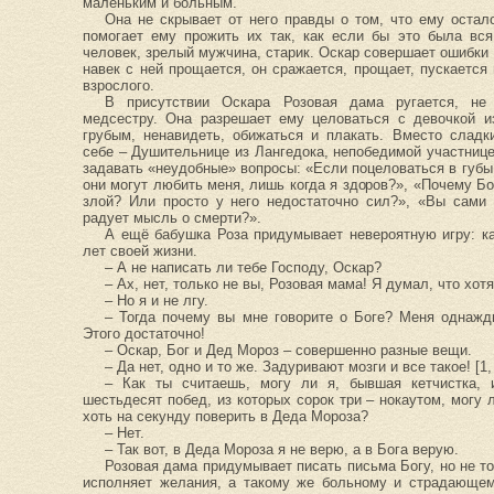
маленьким и больным.
Она не скрывает от него правды о том, что ему остал
помогает ему прожить их так, как если бы это была вс
человек, зрелый мужчина, старик. Оскар совершает ошибки
навек с ней прощается, он сражается, прощает, пускается
взрослого.
В присутствии Оскара Розовая дама ругается, не 
медсестру. Она разрешает ему целоваться с девочкой и
грубым, ненавидеть, обижаться и плакать. Вместо сладк
себе – Душительнице из Лангедока, непобедимой участнице
задавать «неудобные» вопросы: «Если поцеловаться в губы
они могут любить меня, лишь когда я здоров?», «Почему Б
злой? Или просто у него недостаточно сил?», «Вы сами
радует мысль о смерти?».
А ещё бабушка Роза придумывает невероятную игру: к
лет своей жизни.
– А не написать ли тебе Господу, Оскар?
– Ах, нет, только не вы, Розовая мама! Я думал, что хот
– Но я и не лгу.
– Тогда почему вы мне говорите о Боге? Меня однаж
Этого достаточно!
– Оскар, Бог и Дед Мороз – совершенно разные вещи.
– Да нет, одно и то же. Задуривают мозги и все такое! [1, 
– Как ты считаешь, могу ли я, бывшая кетчистка, 
шестьдесят побед, из которых сорок три – нокаутом, могу 
хоть на секунду поверить в Деда Мороза?
– Нет.
– Так вот, в Деда Мороза я не верю, а в Бога верую.
Розовая дама придумывает писать письма Богу, но не т
исполняет желания, а такому же больному и страдающем