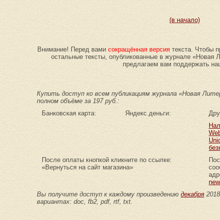
(в начало)
Внимание! Перед вами
сокращённая версия
текста. Чтобы п
остальные тексты, опубликованные в журнале «Новая 
предлагаем вам поддержать наш
Купить доступ ко всем публикациям журнала «Новая Литер
полном объёме за 197 руб.:
Банковская карта:
Яндекс.деньги:
Дру
Нал
Web
Uni
без
После оплаты кнопкой кликните по ссылке:
Пос
«Вернуться на сайт магазина»
соо
адр
new
Вы получите доступ к каждому произведению
декабря
2018
вариантах: doc, fb2, pdf, rtf, txt.