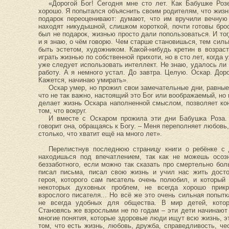
«Дорогой Бог! Сегодня мне сто лет. Как Бабушке Роз
хорошо. Я попытался объяснить своим родителям, что жизн
подарок переоценивают: думают, что им вручили вечную
находят никудышной, слишком короткой, почти готовы брос
был не подарок, жизнью просто дали попользоваться. И тог
и я знаю, о чём говорю. Чем старше становишься, тем силь
быть эстетом, художником. Какой-нибудь кретин в возрас
играть жизнью по собственной прихоти, но в сто лет, когда
уже следует использовать интеллект. Не знаю, удалось ли 
работу. А я немного устал. До завтра. Целую. Оскар. Доро
Кажется, начинаю умирать».
Оскар умер, но прожил свои замечательные дни, равные
что не так важно, настоящий это Бог или воображаемый, но 
делает жизнь Оскара наполненной смыслом, позволяет кон
том, что вокруг.
И вместе с Оскаром прожила эти дни Бабушка Роза. 
говорит она, обращаясь к Богу. – Меня переполняет любовь,
столько, что хватит ещё на много лет».
Перелистнув последнюю страницу книги о ребёнке с 
находишься под впечатлением, так как не можешь осозн
беззаботного, если можно так сказать про смертельно бол
писал письма, писал свою жизнь и учил нас жить досто
героя, которого сам писатель очень полюбил, и который
некоторых духовных проблем, не всегда хорошо при
взрослого писателя... Но всё же это очень сильная попытк
не всегда удобных для общества. В мир детей, котор
Становясь же взрослыми не по годам – эти дети начинают 
многие понятия, которые здоровые люди ищут всю жизнь, э
том, что есть жизнь, любовь, дружба, справедливость, ч