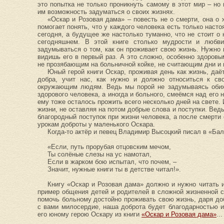
это попытка не только проникнуть самому в этот мир – но 
им возможность задуматься о своих жизнях.
«Оскар и Розовая дама» – повесть не о смерти, она о 
помогает понять, что у каждого человека есть только наст
сегодня, а будущее же настолько туманно, что не стоит о
сегодняшнем. В этой книге столько мудрости и любви
задумываться о том, как он проживает свою жизнь. Нужно 
видишь его в первый раз. А это сложно, особенно здоров
не прозябающим на больничной койке, не считающим дни и 
Юный герой книги Оскар, проживая день как жизнь, даё
добра, учит нас, как нужно и должно относиться к св
окружающим людям. Ведь мы порой не задумываясь обиж
здорового человека, а иногда и больного, смеёмся над его 
ему тоже осталось прожить всего несколько дней на свете
жизни, не оставляя на потом добрые слова и поступки. Вед
благородный поступок при жизни человека, а после смерти
урокам доброты у маленького Оскара.
Когда-то актёр и певец Владимир Высоцкий писал в «Бал
«Если, путь пpоpубая отцовским мечом,
Ты солёные слезы на ус намотал,
Если в жаpком бою испытал, что почем, –
Значит, нужные книги ты в детстве читал!».
Книгу «Оскар и Розовая дама» должно и нужно читать 
пример общения детей и родителей в сложной жизненной си
помочь больному достойно проживать свою жизнь, даря до
с вами милосердие, наша доброта будет благодарностью 
его юному герою Оскару из книги
«Оскар и Розовая дама»
..