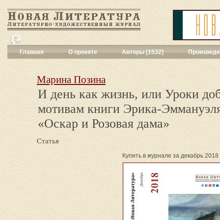
Главная
О проекте
Авторы [1532]
Произведе
Критика
[551]
Малая художес
Марина Позина
Переводы поэз
И день как жизнь, или Уроки до
Переводы проз
мотивам книги Эрика-Эммануэл
Публицистика
[
Рассказы
[2052
«Оскар и Розовая дама»
Сценарии
[16]
Философия, на
Статья
Драматургия
[9
Повести, рома
Купить в журнале за декабрь 2018 (
Галерея
[144]
Поэзия
[1016]
Другие жанры
[
Все жанры
[561