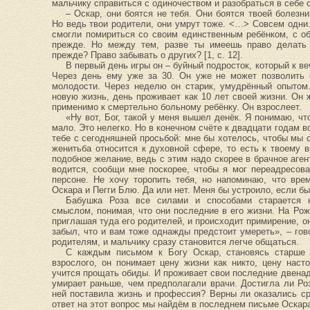
мальчику справиться с одиночеством и разобраться в себе 
– Оскар, они боятся не тебя. Они боятся твоей болез
Но ведь твои родители, они умрут тоже. <…> Совсем одни.
смогли помириться со своим единственным ребёнком, с 
прежде. Но между тем, разве ты имеешь право делать 
прежде? Право забывать о других? [1, с. 12].
В первый день игры он – буйный подросток, который к в
Через день ему уже за 30. Он уже не может позволить 
молодости. Через неделю он старик, умудрённый опытом
новую жизнь, день проживает как 10 лет своей жизни. Он 
применимо к смертельно больному ребёнку. Он взрослеет.
«Ну вот, Бог, такой у меня вышел денёк. Я понимаю, чт
мало. Это нелегко. Но в конечном счёте к двадцати годам в
тебе с сегодняшней просьбой: мне бы хотелось, чтобы мы с
женитьба относится к духовной сфере, то есть к твоему
подобное желание, ведь с этим надо скорее в брачное аген
водится, сообщи мне поскорее, чтобы я мог переадресов
персоне. Не хочу торопить тебя, но напоминаю, что вре
Оскара и Пегги Блю. Да или нет. Меня бы устроило, если бы т
Бабушка Роза все силами и способами старается 
смыслом, понимая, что они последние в его жизни. На Рожд
приглашая туда его родителей, и происходит примирение, он
забыл, что и вам тоже однажды предстоит умереть», – гов
родителям, и мальчику сразу становится легче общаться.
С каждым письмом к Богу Оскар, становясь старше 
взрослого, он понимает цену жизни как никто, цену нас
учится прощать обиды. И проживает свои последние двенад
умирает раньше, чем предполагали врачи. Достигла ли Ро
ней поставила жизнь и профессия? Верны ли оказались с
ответ на этот вопрос мы найдём в последнем письме Оскара