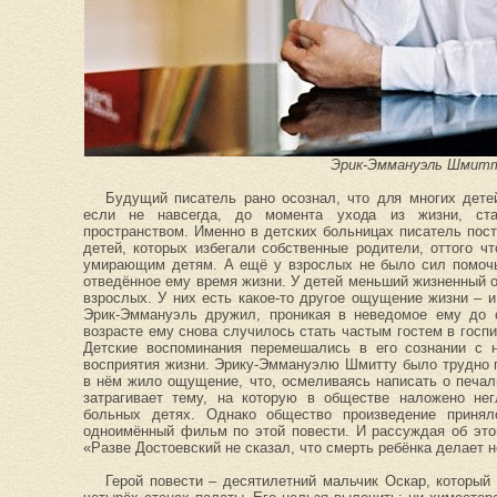
Эрик-Эммануэль Шмит
Будущий писатель рано осознал, что для многих дете
если не навсегда, до момента ухода из жизни, ста
пространством. Именно в детских больницах писатель пост
детей, которых избегали собственные родители, оттого ч
умирающим детям. А ещё у взрослых не было сил помочь
отведённое ему время жизни. У детей меньший жизненный о
взрослых. У них есть какое-то другое ощущение жизни – и
Эрик-Эммануэль дружил, проникая в неведомое ему до с
возрасте ему снова случилось стать частым гостем в госпи
Детские воспоминания перемешались в его сознании с
восприятия жизни. Эрику-Эммануэлю Шмитту
было трудно 
в нём жило ощущение, что, осмеливаясь написать о печал
затрагивает тему, на которую в обществе наложено нег
больных детях. Однако общество произведение приня
одноимённый фильм по этой повести. И рассуждая об этом
«Разве Достоевский не сказал, что смерть ребёнка делает 
Герой повести – десятилетний мальчик Оскар, который 