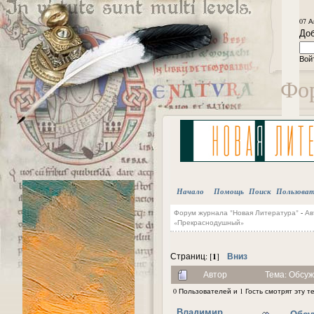
07 А
Доб
Вой
Фор
Начало
Помощь
Поиск
Пользова
Форум журнала "Новая Литература"
-
Ав
«Прекраснодушный»
1
Вниз
Страниц: [
]
Автор
Тема: Обсуж
0 Пользователей и 1 Гость смотрят эту т
Владимир
Обсу