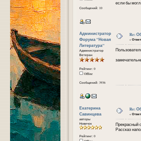
если бы могл
Сообщений: 10
Администратор
Re: О
Форума "Новая
«
Ответ
Литература"
Пользователь
Администратор
Ветеран
замечательн
Рейтинг: 0
Offline
Сообщений: 3936
Екатерина
Re: О
Савинцева
«
Ответ
авторы
Новичок
Прекрасный о
Рассказ напо
Рейтинг: 0
Offline