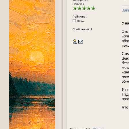
Новичок
Зай
Рейтинг: 0
Offline
У н
Сообщений: 1
Это
«от
обо
«эк
Сти
фак
без
мет
«ше
вре
обт
Я не
Над
прос
Что 