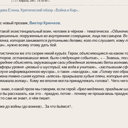
«
:
17 Апрель 2007, 14:30:40 »
цева Елена
.
Критический обзор «Война и Кир»
.
Виктор Крючков
ас новый прозаик,
.
 такой экзистенциальный воин, человек в чёрном – тематически.
«Одиночес
решенные, погруженные во внутреннее созерцание, лица пассажиров. Вс
лочка, которая занимается рутинными делами, кого-то слушает, ком
шн», нужно всему этому дать бой.
листически же это скорее некий курьёз. Герои, объясняющиеся на каком-т
торов, остановивших меня, было следующее событие», « – Знаешь, после
вреднее объяснять окружающим свои убеждения зелеными бета-волнам
афоры уровня
«резвый и шустрый, как вода в унитазе», «застывшим с
лухе информационного мусора»
, о таких «находках», как
«Голову его обр
мена темно-синяя куртка «аляска» прикрывала худые плечи, которые в
ягивала голову»
. Кому же вполне могла принадлежать голова?.. Чего-чег
 знаю, о какой прозе мы говорим, если герой
«брел медленно, праздным ша
о бы рассказать, как это – праздно, потом – почему не прошагаешь праздно
то сам не знает, о чём пишет.
же до войны (до воинов)... За что бьёмся?..