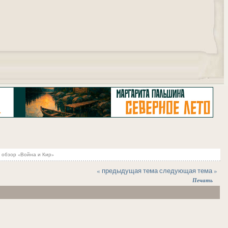
"
 обзор «Война и Кир»
« предыдущая тема
следующая тема »
Печать