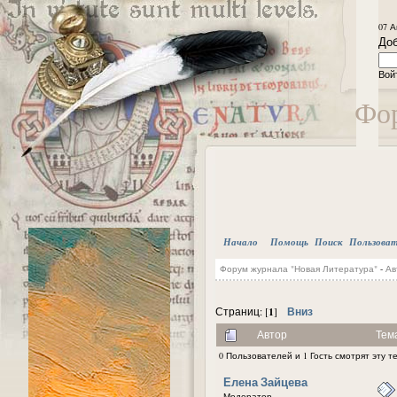
07 А
Доб
Вой
Фор
Начало
Помощь
Поиск
Пользова
Форум журнала "Новая Литература"
-
Ав
1
Вниз
Страниц: [
]
Автор
Тем
0 Пользователей и 1 Гость смотрят эту т
Елена Зайцева
Модератор