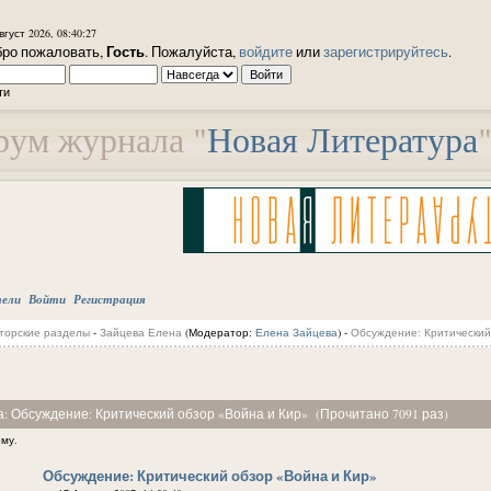
вгуст 2026, 08:40:27
Гость
ро пожаловать,
. Пожалуйста,
войдите
или
зарегистрируйтесь
.
ти
ум журнала "
Новая Литература
тели
Войти
Регистрация
торские разделы
-
Зайцева Елена
(Модератор:
Елена Зайцева
) -
Обсуждение: Критический
а: Обсуждение: Критический обзор «Война и Кир» (Прочитано 7091 раз)
ему.
Обсуждение: Критический обзор «Война и Кир»