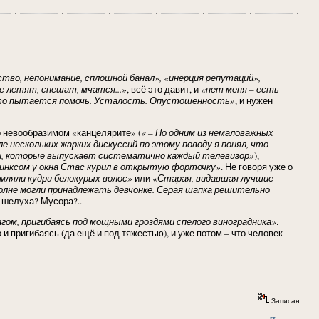
тво, непонимание, сплошной банал», «инерция репутаций»,
е летят, спешат, мчатся...»
, всё это давит, и
«нет меня – есть
у-то пытается помочь. Усталость. Опустошенность»
, и нужен
о невообразимом «канцелярите» (
« – Но одним из немаловажных
 нескольких жарких дискуссий по этому поводу я понял, что
и, которые выпускает систематично каждый телевизор»
),
финксом у окна Стас курил в открытую форточку»
. Не говоря уже о
амляли кудри белокурых волос»
или
«Старая, видавшая лучшие
полне могли принадлежать девчонке. Серая шапка решительно
о шелуха? Мусора?..
гом, пригибаясь под мощными гроздями спелого виноградника»
.
 и пригибаясь (да ещё и под тяжестью), и уже потом – что человек
Записан