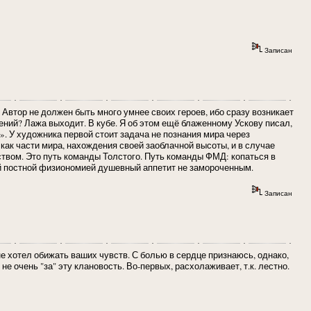
Записан
. Автор не должен быть много умнее своих героев, ибо сразу возникает
ний? Лажа выходит. В кубе. Я об этом ещё блаженному Ускову писал,
 У художника первой стоит задача не познания мира через
я как части мира, нахождения своей заоблачной высоты, и в случае
твом. Это путь команды Толстого. Путь команды ФМД: копаться в
й постной физиономией душевный аппетит не замороченным.
Записан
не хотел обижать ваших чувств. С болью в сердце признаюсь, однако,
не очень "за" эту клановость. Во-первых, расхолаживает, т.к. лестно.