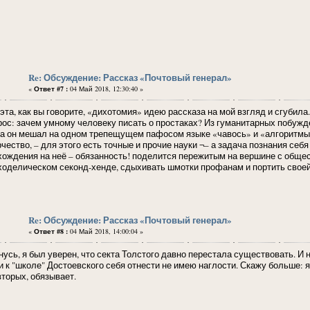
Re: Обсуждение: Рассказ «Почтовый генерал»
«
Ответ #7 :
04 Май 2018, 12:30:40 »
 эта, как вы говорите, «дихотомия» идею рассказа на мой взгляд и сгубила
рос: зачем умному человеку писать о простаках? Из гуманитарных побужде
да он мешал на одном трепещущем пафосом языке «чавось» и «алгоритмы».
рчество, – для этого есть точные и прочие науки ¬– а задача познания себ
хождения на неё – обязанность! поделится пережитым на вершине с общес
ходелическом секонд-хенде, сдыхивать шмотки профанам и портить свое
Re: Обсуждение: Рассказ «Почтовый генерал»
«
Ответ #8 :
04 Май 2018, 14:00:04 »
нусь, я был уверен, что секта Толстого давно перестала существовать. И 
и к "школе" Достоевского себя отнести не имею наглости. Скажу больше: я 
вторых, обязывает.