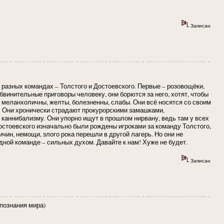
Записан
в разных командах – Толстого и Достоевского. Первые – розовощёки,
винительные приговоры человеку, они борются за него, хотят, чтобы
 – меланхоличны, желты, болезненны, слабы. Они всё носятся со своим
. Они хронически страдают прокурорскими замашками,
каннибализму. Они упорно ищут в прошлом нирвану, ведь там у всех
Достоевского изначально были рождены игроками за команду Толстого,
чин, немощи, злого рока перешли в другой лагерь. Но они не
одной команде – сильных духом. Давайте к нам! Хуже не будет.
Записан
 познания мира)