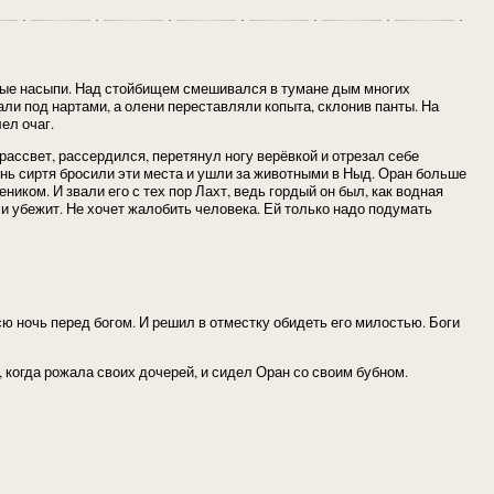
тые насыпи. Над стойбищем смешивался в тумане дым многих
ли под нартами, а олени переставляли копыта, склонив панты. На
ел очаг.
 рассвет, рассердился, перетянул ногу верёвкой и отрезал себе
ень сиртя бросили эти места и ушли за животными в Ныд. Оран больше
ником. И звали его с тех пор Лахт, ведь гордый он был, как водная
 и убежит. Не хочет жалобить человека. Ей только надо подумать
сю ночь перед богом. И решил в отместку обидеть его милостью. Боги
 когда рожала своих дочерей, и сидел Оран со своим бубном.