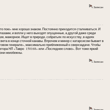
Записан
– то пою» мне хорошо знаком. Постоянно приходится сталкиваться. И
глазами, и вопли у него выходят опущенные, а другой даже среди
ее, мажорное. Ищет в природе, собратьях по искусству, в идеях
света в конце сточной канавы. Впрочем и минор с катарсисом бывает в
очтовом генерале», максимально приближенный к сверхзадаче. Чтобы
автора НЛ «Тавро 150168» или «Последнее слово». Вот тоже яркий
 они неизбежны.
Записан
Записан