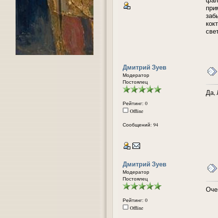
при
заб
кокт
све
Дмитрий Зуев
Модератор
Постоялец
Да,
Рейтинг: 0
Offline
Сообщений: 94
Дмитрий Зуев
Модератор
Постоялец
Очен
Рейтинг: 0
Offline