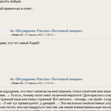
десять бойцов.
й промолчал в ответ...
Re: Обсуждение: Рассказ «Почтовый генерал»
«
Ответ #1 :
27 Апрель 2018, 17:28:53 »
а, это тот самый Хорей?
Re: Обсуждение: Рассказ «Почтовый генерал»
«
Ответ #2 :
27 Апрель 2018, 17:42:10 »
ое ощущение, что текст написан на иностранном, плохо понятном мне язы
ями…» То есть, почему поля гниют на вечной мерзлоте? Для красного сл
странный язык или очень странный. Вот неплохо – технарь «на трубе» сх
к: «У них тут промискуитет, у дикарей…» Эти несколько необъяснимых штри
сказ читать или наслаждаться текстом, как неким внематериальным посла
ьшивит ли фортепиано? Не думаю, что автор плохо знает материал, думаю,