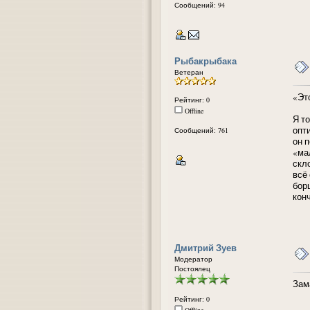
Сообщений: 94
Рыбакрыбака
Ветеран
«Эт
Рейтинг: 0
Offline
Я т
опт
Сообщений: 761
он 
«ма
скл
всё
бор
кон
Дмитрий Зуев
Модератор
Постоялец
Зам
Рейтинг: 0
Offline