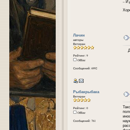
– И 
Хоре
Лачин
авторы
Ветеран
Дим
Рейтинг: 9
Offline
Сообщений: 6992
Рыбакрыбака
Ветеран
Так
Рейтинг: 0
пол
Offline
ино
нау
Сообщений: 761
рас
фал