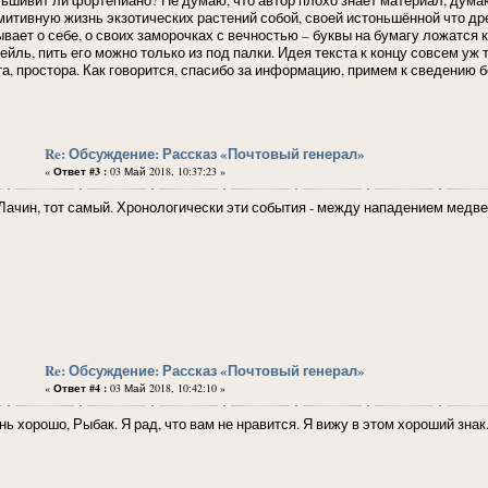
митивную жизнь экзотических растений собой, своей истоньшённой что дре
ывает о себе, о своих заморочках с вечностью – буквы на бумагу ложатся
ейль, пить его можно только из под палки. Идея текста к концу совсем уж т
та, простора. Как говорится, спасибо за информацию, примем к сведению 
Re: Обсуждение: Рассказ «Почтовый генерал»
«
Ответ #3 :
03 Май 2018, 10:37:23 »
 Лачин, тот самый. Хронологически эти события - между нападением медве
Re: Обсуждение: Рассказ «Почтовый генерал»
«
Ответ #4 :
03 Май 2018, 10:42:10 »
ь хорошо, Рыбак. Я рад, что вам не нравится. Я вижу в этом хороший знак