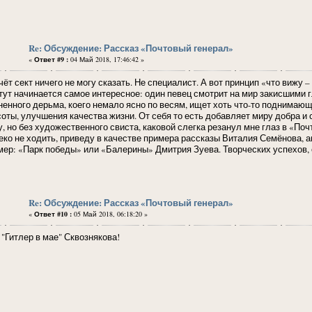
Re: Обсуждение: Рассказ «Почтовый генерал»
«
Ответ #9 :
04 Май 2018, 17:46:42 »
чёт сект ничего не могу сказать. Не специалист. А вот принцип «что вижу 
 тут начинается самое интересное: один певец смотрит на мир закисшими 
ненного дерьма, коего немало ясно по весям, ищет хоть что-то поднимающ
соты, улучшения качества жизни. От себя то есть добавляет миру добра и 
у, но без художественного свиста, каковой слегка резанул мне глаз в «П
еко не ходить, приведу в качестве примера рассказы Виталия Семёнова, 
мер: «Парк победы» или «Балерины» Дмитрия Зуева. Творческих успехов,
Re: Обсуждение: Рассказ «Почтовый генерал»
«
Ответ #10 :
05 Май 2018, 06:18:20 »
 "Гитлер в мае" Сквознякова!