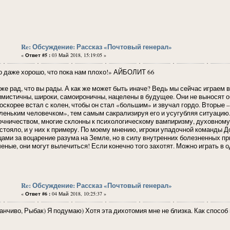
Re: Обсуждение: Рассказ «Почтовый генерал»
«
Ответ #5 :
03 Май 2018, 15:19:05 »
о даже хорошо, что пока нам плохо!» АЙБОЛИТ 66
оже рад, что вы рады. А как же может быть иначе? Ведь мы сейчас играем 
имистичны, широки, самоироничны, нацелены в будущее. Они не выносят об
поскорее встал с колен, чтобы он стал «большим» и звучал гордо. Вторые
леньким человечком», тем самым сакрализируя его и усугубляя ситуацию
очничеством, многие склонны к психологическому вампиризму, духовному 
 стояло, и у них к примеру. По моему мнению, игроки упадочной команды 
цами за воцарение разума на Земле, но в силу внутренних болезненных при
ченые, они могут вылечиться! Если конечно того захотят. Можно играть в 
Re: Обсуждение: Рассказ «Почтовый генерал»
«
Ответ #6 :
04 Май 2018, 10:25:37 »
анчиво, Рыбак) Я подумаю) Хотя эта дихотомия мне не близка. Как способ