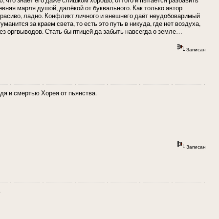
вняя марля душой, далёкой от буквального. Как только автор
 красиво, ладно. Конфликт личного и внешнего даёт неудобоваримый
уманится за краем света, то есть это путь в никуда, где нет воздуха,
без оргвыводов. Стать бы птицей да забыть навсегда о земле…
Записан
дя и смертью Хорея от пьянства.
Записан
.