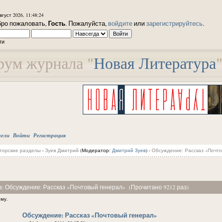
вгуст 2026, 11:48:24
Гость
ро пожаловать,
. Пожалуйста,
войдите
или
зарегистрируйтесь
.
ти
ум журнала "
Новая Литература
тели
Войти
Регистрация
торские разделы
-
Зуев Дмитрий
(Модератор:
Дмитрий Зуев
) -
Обсуждение: Рассказ «Почто
а: Обсуждение: Рассказ «Почтовый генерал» (Прочитано 9212 раз)
ему.
Обсуждение: Рассказ «Почтовый генерал»