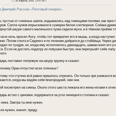
«
:
26 Апрель 2018, 23:07:50 »
в Дмитрий
.
Рассказ «Почтовый генерал»
.
ы, пустые от снежных шапок, вздымались над гниющими полями, как прос
тров. Сопла чумов впрыскивали в сумерки белое снотворное. Собаки дрема
ёрнутой шкуре самого маленького чума сидели мухи, и в тёмном проёме тл
н всю ночь просил Ангу, чтобы тот превратил его в мышь, а когда наступил
пню. Потом сполз в Седеяхэ и по течению добрался до стойбища. Через д
одил по тундре, но, когда ему исполнилось двенадцать, шаман взял его уче
са. Если не достать ондатру из ловушки быстро, она перегрызёт себе лапу
ного.
дарь поставил литровую на шкуру кружку и сказал:
 почему Оран отпустил всех пленных?
отому что ступню всё равно пришлось отрезать. Он только зря унижался в
жаются, когда мы ведём себя благородней, чем они.
ей посмотрел на симзы. Около этого шеста лежала его жена ногами к огню,
дарь встал с циновки, подержался за угол ненецкого столика и сказал:
 нека. Завтра ты мне нужен.
ли нужен, значит, приду.