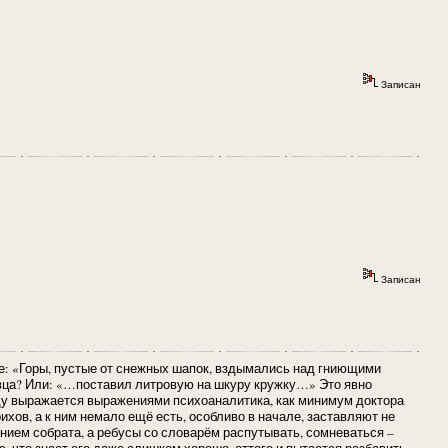
Записан
Записан
ке: «Горы, пустые от снежных шапок, вздымались над гниющими
овца? Или: «…поставил литровую на шкуру кружку…» Это явно
оду выражается выражениями психоаналитика, как минимум доктора
хов, а к ним немало ещё есть, особливо в начале, заставляют не
нием собрата, а ребусы со словарём распутывать, сомневаться –
 что знает его даже слишком хорошо, оттого и пытается разбавить