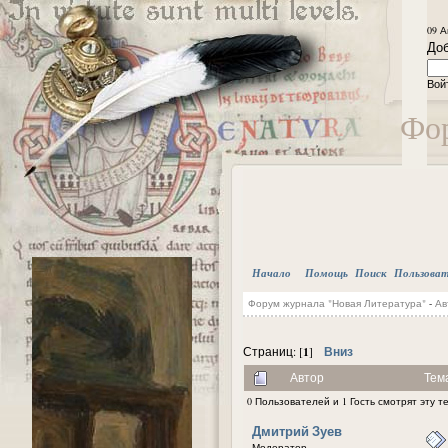
09 А
Доб
Вой
Фор
Начало
Помощь
Поиск
Пользова
Форум журнала "Новая Литература"
-
Ав
1
Вниз
Страниц: [
]
Автор
Тем
0 Пользователей и 1 Гость смотрят эту т
Дмитрий Зуев
Модератор