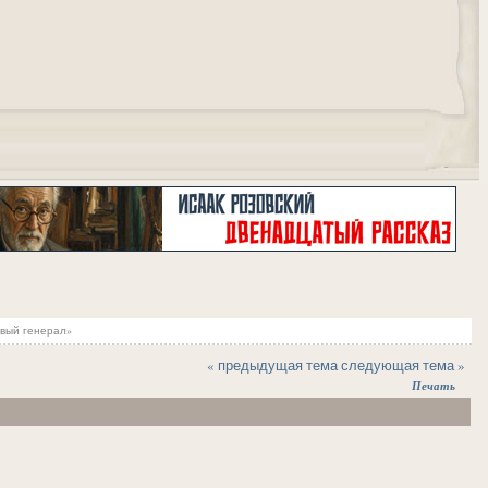
"
вый генерал»
« предыдущая тема
следующая тема »
Печать