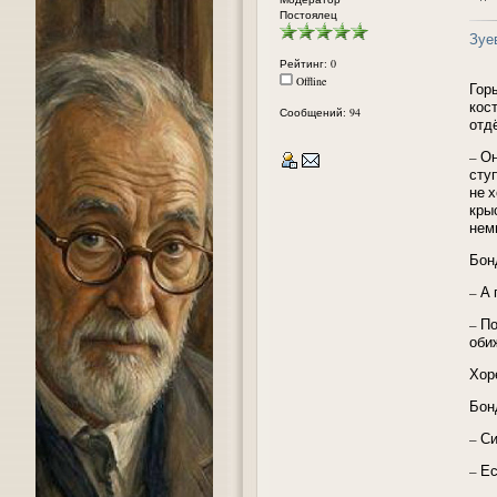
Постоялец
Зуе
Рейтинг: 0
Offline
Гор
кос
Сообщений: 94
отд
– О
сту
не х
кры
нем
Бон
– А
– П
оби
Хор
Бон
– Си
– Ес