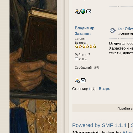
Владимир
Re: Обс
Захаров
«
Ответ #1
авторы
Ветеран
Отличная сов
Характер и н
тексты, чувс
Рейтинг: 7
Offline
Сообщений: 1971
2
Вверх
Страниц:
1
[
]
Перейти в
Powered by SMF 1.1.4
|
Manuscript
design by
Bloc