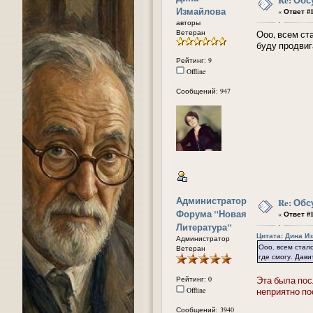
Измайлова
«
Ответ #1
авторы
Ветеран
Ооо, всем ста
буду продвига
Рейтинг: 9
Offline
Сообщений: 947
Администратор
Re: Обс
Форума "Новая
«
Ответ #1
Литература"
Цитата: Дина Из
Администратор
Ооо, всем стало
Ветеран
где смогу. Дави
Рейтинг: 0
Эта была пос
Offline
неприятно по
Сообщений: 3940