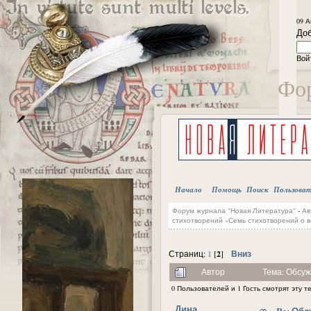
09 А
Доб
Вой
Фор
Начало
Помощь
Поиск
Пользова
Форум журнала "Новая Литература"
-
Ав
стихотворений «Семь стихотворений о 
2
Вниз
Страниц:
1
[
]
Автор
Тема: Обсуж
0 Пользователей и 1 Гость смотрят эту т
Дина
Re: Обс