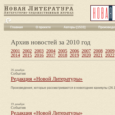
Главная
О проекте
Авторы [1533]
Произведе
Критика
[551]
Малая художес
Архив новостей за 2010 год
Переводы поэз
2001
2002
2003
2004
2005
2006
2007
2008
Переводы проз
2009
2014
2015
2016
2017
2018
2019
2020
2021
2022
Публицистика
[
Рассказы
[2052
Сценарии
[16]
26 декабря
Философия, на
События
Драматургия
[9
Редакция «Новой Литературы»
Повести, рома
Галерея
[144]
Произведения, которые рассматриваются в новогодние каникулы (26.1
Поэзия
[1017]
Другие жанры
[
Все жанры
[561
19 декабря
События
Редакция «Новой Литературы»