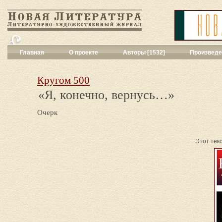
Главная
О проекте
Авторы [1532]
Произведе
Критика
[551]
Малая художес
Кругом 500
Переводы поэз
«Я, конечно, вернусь…»
Переводы проз
Публицистика
[
Очерк
Рассказы
[2052
Сценарии
[16]
Философия, на
Этот тек
Драматургия
[9
Повести, рома
Галерея
[144]
Поэзия
[1016]
Другие жанры
[
Все жанры
[561