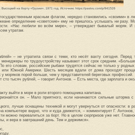
. Высоцкий на борту «Грузии», 1971 год. Источник: https://pastvu.com/p/941526
государственным красным флагом, нередко становились «своими» в лю
океане определение «советские» ему не пришлось услышать ни разу. 
ости. «Нас любили во всём мире», – утверждает бывалый моряк. И 
сем утратам.
лей» – не утратила связи с теми, кто несёт вахту сегодня. Перед т
: менеджеры по трудоустройству называют этот срок средним. «Больш
По его словам, российские рыбаки трудятся сейчас не только у родных
и или Южной Америки. Шесть месяцев вдали от дома проходят проще
к у моряков порой больше, чем у представителей береговых профессий.
сто тысяч рублей, – говорит Антонов. – Есть места, где зарплата и око
кту выйти в море в роли второго помощника капитана.
признаётся он. – Мало приятного, если начинаются сильные шторма с
цкого, лучше оснащены техникой и могут увернуться от опасности: в 
а компьютере видно, что и куда движется, – комментирует Г. Антонов, 
ти можно перевалиться за борт. Но в целом сюрпризов уже нет. Главно
лы, и вера в завтрашний день. Тем и держимся».
с,
году.