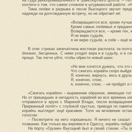
на суда рыбопромышленного и транспортного флота. – Поте
коллеги о том, что самое сложное в штурманской работе. «
Тема любви и разрыва в песне Высоцкого звучит преде
надежде на долгожданную встречу, но не обретает её:
«Возвращаются все, кроме лучши
Кроме самых любимых и преданн
Возвращаются все, – кроме тех, 
Я не верю судьбе,
я не верю судьбе, а себе – ещё 
В этих строках запечатлена жестокая расплата: за полг
близких, бесценных. С ними уходит вера и в судьбу, и в с
проще. Так легче уйти, чтобы обрести новый шанс:
«Но мне хочется думать, что это н
Что сжигать корабли скоро выйде
Я, конечно, вернусь, весь в друз
Я, конечно, спою,
я, конечно, спою, – не пройдёт и 
«Сжигать корабли» – выражение образное, имеющее тот
Но от пришедших в негодность кораблей во все времена из
отправился в круиз с Мариной Влади, после возвращения
Прерванный полёт» с глубокой грустью, приводя по памяти
корабль выглядит ещё красивее. Толя на мгновение остан
голосом:
– Посмотрите на него хорошенько. Я ничего не сказал
плавании. Как только мы вернёмся в Одессу, корабль пойдё
На борту «Грузии» Высоцкий был в своей стихии. «Ты л