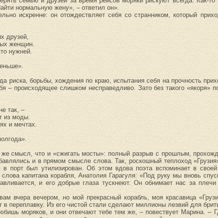
рять семью и друзей за время рейсов моряки рискуют всегда. Как-то 
Найти нормальную жену», – ответил он».
льно искренне: он отождествляет себя со странником, который прихо
х друзей,
ых женщин.
кто нужней.
меньше».
ода риска, борьбы, хождения по краю, испытания себя на прочность прих
ебя – происходящее слишком несправедливо. Зато без такого «якоря» п
е так, –
т из моды.
ьях и мечтах.
полгода».
 же смысл, что и «сжигать мосты»: полный разрыв с прошлым, прохожд
бавлялись и в прямом смысле слова. Так, роскошный теплоход «Грузия
 в порт был утилизирован. Об этом вдова поэта вспоминает в своей
 слова капитана корабля, Анатолия Гарагуля: «Под руку мы вновь спус
авливается, и его добрые глаза тускнеют. Он обнимает нас за плечи
 вам вчера вечером, но мой прекрасный корабль, моя красавица «Гру
т в переплавку. Из его чистой стали сделают миллионы лезвий для брит
юбишь моряков, и они отвечают тебе тем же, – повествует Марина. – Г