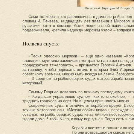
Капитан А. Гарагуля, М. Влади, В
Сами же моряки, отправлявшиеся в дальние рейсы под 
словам И. Пензева, за двадцать лет плавания в Мировом 
русскими, хотя в команде были люди разной национальн
поддерживала, крепила надежду морским узлом – вопреки в
Полвека спустя
«Песня одесских моряков» – ещё одно название «Кораб
плавание, мужчины заключают контракты на те же полгода
продержаться тяжеловато», – признаётся Георгий Антонов. 
за границу, чтобы пережить штиль и шторма близ Африк
советскому времени, можно быть всегда на связи. Заработо
– В среднем на рыболовецких судах матрос зарабатывает 
каторжный.
Самому Георгию довелось по личному последнему контра
– Когда сам управляешь судном, как-то спокойнее, – 
тридцать градусов на борт. Но в целом привыкнуть можно.
Современные суда, в отличие от кораблей времён Высо
точные метеопрогнозы. «Можно обойти циклон, переждать: н
остался: на рыболовецких судах из-за личной неосторожнос
ждали дома. Чтобы было, к кому вернуться. Тогда есть и си
Корабли постоят и ложатся на кур
Но они возвращаются сквозь непо