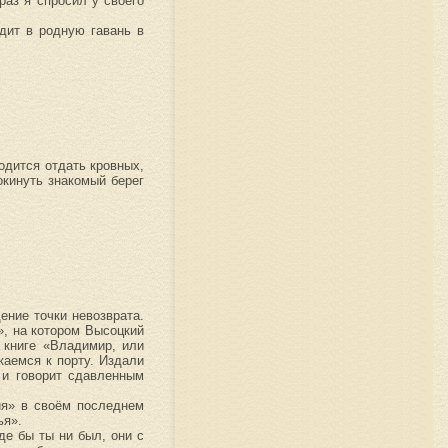
раз я спросил у своего
дит в родную гавань в
одится отдать кровных,
окинуть знакомый берег
ение точки невозврата.
», на котором Высоцкий
 книге «Владимир, или
каемся к порту. Издали
 и говорит сдавленным
зия» в своём последнем
ья».
де бы ты ни был, они с