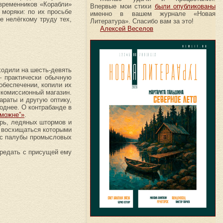
овременников «Корабли»
Впервые мои стихи
были опубликованы
 моряки: по их просьбе
именно в вашем журнале «Новая
е нелёгкому труду тех,
Литература». Спасибо вам за это!
Алексей Веселов
ходили на шесть-девять
– практически обычную
обеспечении, копили их
 комиссионный магазин.
араты и другую оптику,
однее. О контрабанде в
аможне”»
.
урь, ледяных штормов и
е восхищаться которыми
а с палубы промысловых
ередать с присущей ему