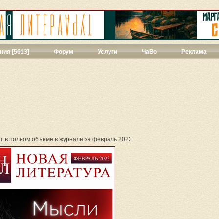
ния [5613]
Форум
Услуги
ЧаВо
Реклама
твенная проза
[271]
ии
[39]
ы
[44]
427]
]
ука
[71]
ст в полном объёме в журнале за февраль 2023:
1]
ны
[348]
543]
3]