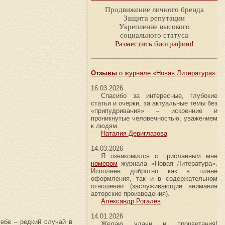
Продвижение личного бренда
Защита репутации
Укрепление высокого
социального статуса
Разместить биографию!
Отзывы
о журнале «Новая Литература»
:
16.03.2026
Спасибо за интересные, глубокие
статьи и очерки, за актуальные темы без
«припудривания» – искренние и
проникнутые человечностью, уважением
к людям.
Наталия Дериглазова
14.03.2026
Я ознакомился с присланным мне
номером
журнала «Новая Литература».
Исполнен добротно как в плане
оформления, так и в содержательном
отношении (заслуживающие внимания
авторские произведения).
Александр Рогалев
14.01.2026
ебе – редкий случай в
Желаю удачи и процветания!