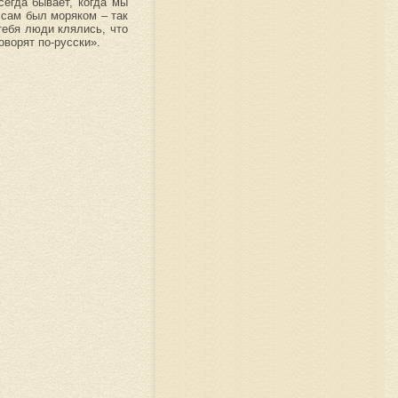
сегда бывает, когда мы
 сам был моряком – так
тебя люди клялись, что
оворят по-русски».