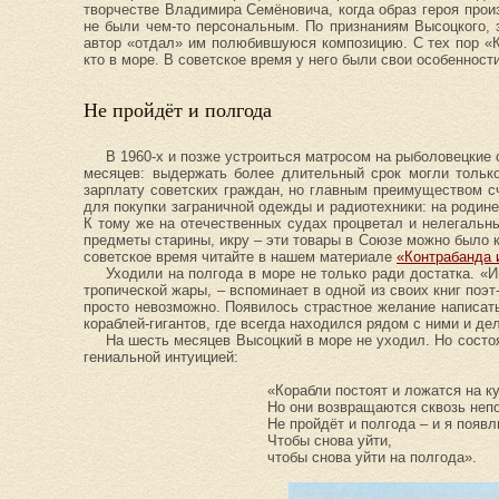
творчестве Владимира Семёновича, когда образ героя про
не были чем-то персональным. По признаниям Высоцкого, з
автор «отдал» им полюбившуюся композицию. С тех пор «К
кто в море. В советское время у него были свои особенности
Не пройдёт и полгода
В 1960-х и позже устроиться матросом на рыболовецкие 
месяцев: выдержать более длительный срок могли тольк
зарплату советских граждан, но главным преимуществом с
для покупки заграничной одежды и радиотехники: на родине
К тому же на отечественных судах процветал и нелегальны
предметы старины, икру – эти товары в Союзе можно было к
советское время читайте в нашем материале
«Контрабанда 
Уходили на полгода в море не только ради достатка. «
тропической жары, – вспоминает в одной из своих книг поэ
просто невозможно. Появилось страстное желание написать
кораблей-гигантов, где всегда находился рядом с ними и дел
На шесть месяцев Высоцкий в море не уходил. Но сост
гениальной интуицией:
«Корабли постоят и ложатся на ку
Но они возвращаются сквозь непо
Не пройдёт и полгода – и я появл
Чтобы снова уйти,
чтобы снова уйти на полгода».