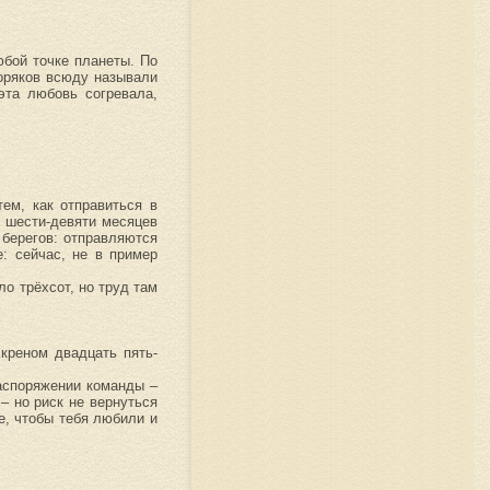
бой точке планеты. По
Моряков всюду называли
эта любовь согревала,
ем, как отправиться в
е шести-девяти месяцев
 берегов: отправляются
: сейчас, не в пример
ло трёхсот, но труд там
 креном двадцать пять-
распоряжении команды –
– но риск не вернуться
е, чтобы тебя любили и