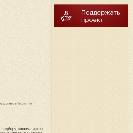
vyazannye-s-flotom.html
о подбору специалистов