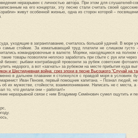
изведения неразрывен с личностью автора. При этом для слушателей-с
аписанным на его концертах, эту песню стали считать своей одесские
орабли» живут особенной жизнью, одна из сторон которой – посвящени
.
суда, уходящие в загранплавание, считалось большой удачей. В море у
о самые стойкие. За изматывающий труд платили не слишком густо 
читались командировочные в валюте. Моряки, находящиеся на полном 
 такие товары позволяли неплохо заработать при сбыте с рук или через
й бизнес: рыбаки контрабандой провозили за рубеж советские фотоапп
упить недорого, а вот «загнать» за рубежом на месте прибытия куда выг
икон и Шестидневная война: срез эпохи в песне Высоцкого “Случай на т
Именно в дальнем плавании я столкнулся с правдой моря в условиях б
т-маринист Иван Пензев, первый помощник капитана. – Познал людей, н
 об их мужестве, стойкости, взаимопонимании. Написать не с места, 
ал то, что делали они – работал!»
ояние неразрывной связи с ним Владимир Семёнович сумел ощутить и п
рс,
году.
юсь,