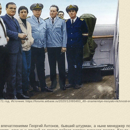
од. Источник: https://forums.airbase.ru/2020/12/t93463_46--znamenitye-moryaki-i-lichnosti-s
я впечатлениями Георгий Антонов, бывший штурман, а ныне менеджер п