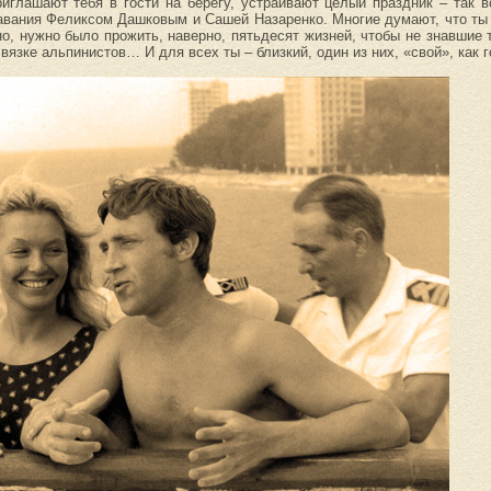
иглашают тебя в гости на берегу, устраивают целый праздник – так в
авания Феликсом Дашковым и Сашей Назаренко. Многие думают, что ты
о, нужно было прожить, наверно, пятьдесят жизней, чтобы не знавшие 
вязке альпинистов… И для всех ты – близкий, один из них, «свой», как г