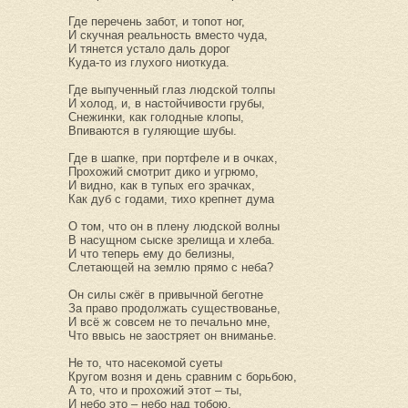
Где перечень забот, и топот ног,
И скучная реальность вместо чуда,
И тянется устало даль дорог
Куда-то из глухого ниоткуда.
Где выпученный глаз людской толпы
И холод, и, в настойчивости грубы,
Снежинки, как голодные клопы,
Впиваются в гуляющие шубы.
Где в шапке, при портфеле и в очках,
Прохожий смотрит дико и угрюмо,
И видно, как в тупых его зрачках,
Как дуб с годами, тихо крепнет дума
О том, что он в плену людской волны
В насущном сыске зрелища и хлеба.
И что теперь ему до белизны,
Слетающей на землю прямо с неба?
Он силы сжёг в привычной беготне
За право продолжать существованье,
И всё ж совсем не то печально мне,
Что ввысь не заостряет он вниманье.
Не то, что насекомой суеты
Кругом возня и день сравним с борьбою,
А то, что и прохожий этот – ты,
И небо это – небо над тобою.