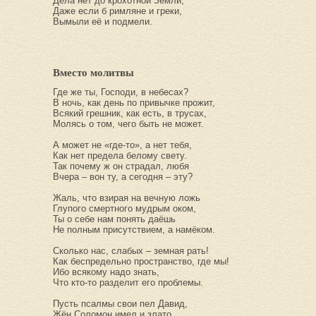
Дела нет до крохотной Земли,
Даже если б римляне и греки,
Вымыли её и подмели.
Вместо молитвы
Где же ты, Господи, в небесах?
В ночь, как день по привычке прожит,
Всякий грешник, как есть, в трусах,
Молясь о том, чего быть не может.
А может не «где-то», а нет тебя,
Как нет предела белому свету.
Так почему ж он страдал, любя
Вчера – вон ту, а сегодня – эту?
Жаль, что взирая на вечную ложь
Глупого смертного мудрым оком,
Ты о себе нам понять даёшь
Не полным присутствием, а намёком.
Сколько нас, слабых – земная рать!
Как беспредельно пространство, где мы!
Ибо всякому надо знать,
Что кто-то разделит его проблемы.
Пусть псалмы свои пел Давид,
Жён Соломон имел и злато.