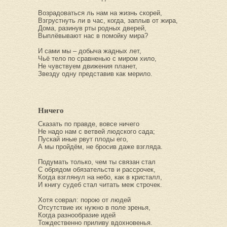
Возрадоваться ль нам на жизнь скорей,
Взгрустнуть ли в час, когда, заплыв от жира,
Дома, разинув рты родных дверей,
Выплёвывают нас в помойку мира?
И сами мы – добыча жадных лет,
Чьё тело по сравненью с миром хило,
Не чувствуем движения планет,
Звезду одну представив как мерило.
Ничего
Сказать по правде, вовсе ничего
Не надо нам с ветвей людского сада;
Пускай иные рвут плоды его,
А мы пройдём, не бросив даже взгляда.
Подумать только, чем ты связан стал
С обрядом обязательств и рассрочек,
Когда взглянул на небо, как в кристалл,
И книгу судеб стал читать меж строчек.
Хотя соврал: порою от людей
Отсутствие их нужно в поле зренья,
Когда разнообразие идей
Тождественно приливу вдохновенья.