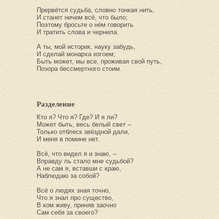
Прервётся судьба, словно тонкая нить,
И станет ничем всё, что было;
Поэтому бросьте о нём говорить
И тратить слова и чернила.
А ты, мой историк, науку забудь,
И сделай монарха изгоем;
Быть может, мы все, проживая свой путь,
Позора бессмертного стоим.
Разделение
Кто я? Что я? Где? И я ли?
Может быть, весь белый свет –
Только отблеск звёздной дали,
И меня в помине нет.
Всё, что видел я и знаю, –
Вправду ль стало мне судьбой?
А не сам я, вставши с краю,
Наблюдаю за собой?
Всё о людях зная точно,
Что я знал про существо,
В ком живу, приняв заочно
Сам себя за своего?