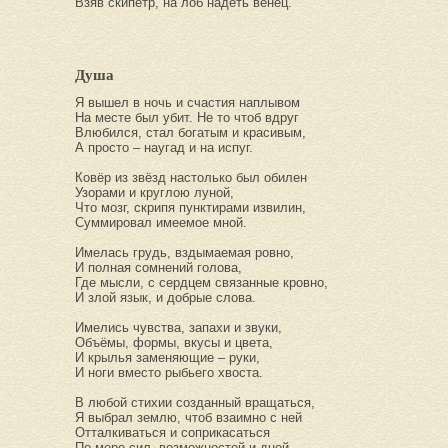
Взяв скипетр, на лоб надеть венец.
Душа
Я вышел в ночь и счастия наплывом
На месте был убит. Не то чтоб вдруг
Влюбился, стал богатым и красивым,
А просто – наугад и на испуг.
Ковёр из звёзд настолько был обилен
Узорами и круглою луной,
Что мозг, скрипя пунктирами извилин,
Суммировал имеемое мной.
Имелась грудь, вздымаемая ровно,
И полная сомнений голова,
Где мысли, с сердцем связанные кровно,
И злой язык, и добрые слова.
Имелись чувства, запахи и звуки,
Объёмы, формы, вкусы и цвета,
И крылья заменяющие – руки,
И ноги вместо рыбьего хвоста.
В любой стихии созданный вращаться,
Я выбрал землю, чтоб взаимно с ней
Отталкиваться и соприкасаться
По мере сил, возможностей и дней.