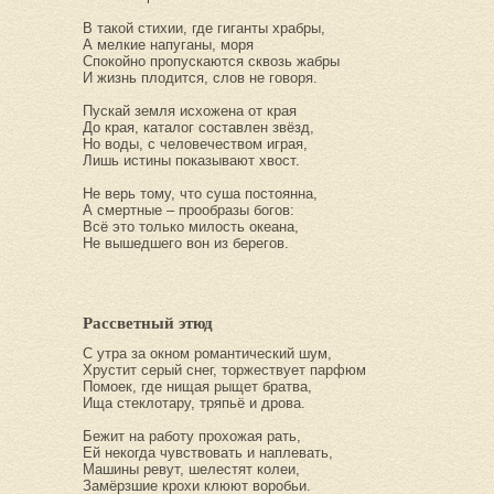
В такой стихии, где гиганты храбры,
А мелкие напуганы, моря
Спокойно пропускаются сквозь жабры
И жизнь плодится, слов не говоря.
Пускай земля исхожена от края
До края, каталог составлен звёзд,
Но воды, с человечеством играя,
Лишь истины показывают хвост.
Не верь тому, что суша постоянна,
А смертные – прообразы богов:
Всё это только милость океана,
Не вышедшего вон из берегов.
Рассветный этюд
С утра за окном романтический шум,
Хрустит серый снег, торжествует парфюм
Помоек, где нищая рыщет братва,
Ища стеклотару, тряпьё и дрова.
Бежит на работу прохожая рать,
Ей некогда чувствовать и наплевать,
Машины ревут, шелестят колеи,
Замёрзшие крохи клюют воробьи.