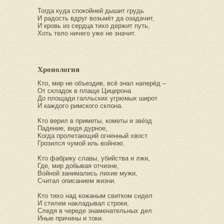
Тогда куда спокойней дышит грудь
И радость вдруг возьмёт да озадачит,
И кровь из сердца тихо держит путь,
Хоть тело ничего уже не значит.
Хронология
Кто, мир не объездив, всё знал наперёд –
От складок в плаще Цицерона
До площади галльских угрюмых широт
И каждого римского склона.
Кто верил в приметы, кометы и звёзд
Падение, видя дурное,
Когда пролетающий огненный хвост
Грозился чумой иль войною.
Кто фабрику славы, убийства и лжи,
Где, мир добывая отчизне,
Войной занимались лихие мужи,
Считал описанием жизни.
Кто тихо над кожаным свитком сидел
И стилем накладывал строки,
Следя в череде знаменательных дел
Иные причины и токи.