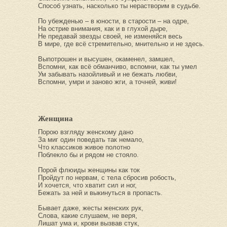
Способ узнать, насколько ты нерастворим в судьбе.
По убежденью – в юности, в старости – на одре,
На острие внимания, как и в глухой дыре,
Не предавай звезды своей, не изменяйся весь
В мире, где всё стремительно, мнительно и не здесь.
Выпотрошен и высушен, окаменел, замшел,
Вспомни, как всё обманчиво, вспомни, как ты умел
Ум забывать назойливый и не бежать любви,
Вспомни, умри и заново жги, а точней, живи!
Женщина
Порою взгляду женскому дано
За миг один поведать так немало,
Что классиков живое полотно
Поблекло бы и рядом не стояло.
Порой флюиды женщины как ток
Пройдут по нервам, с тела сбросив робость,
И хочется, что хватит сил и ног,
Бежать за ней и выкинуться в пропасть.
Бывает даже, жесты женских рук,
Слова, какие слушаем, не веря,
Лишат ума и, крови вызвав стук,