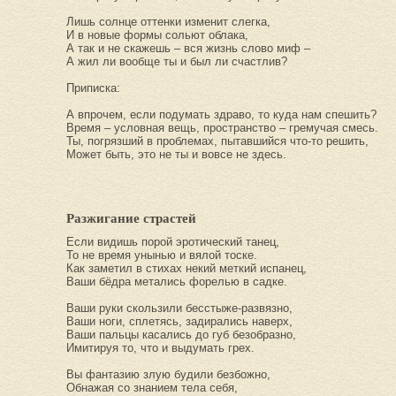
Лишь солнце оттенки изменит слегка,
И в новые формы сольют облака,
А так и не скажешь – вся жизнь слово миф –
А жил ли вообще ты и был ли счастлив?
Приписка:
А впрочем, если подумать здраво, то куда нам спешить?
Время – условная вещь, пространство – гремучая смесь.
Ты, погрязший в проблемах, пытавшийся что-то решить,
Может быть, это не ты и вовсе не здесь.
Разжигание страстей
Если видишь порой эротический танец,
То не время унынью и вялой тоске.
Как заметил в стихах некий меткий испанец,
Ваши бёдра метались форелью в садке.
Ваши руки скользили бесстыже-развязно,
Ваши ноги, сплетясь, задирались наверх,
Ваши пальцы касались до губ безобразно,
Имитируя то, что и выдумать грех.
Вы фантазию злую будили безбожно,
Обнажая со знанием тела себя,