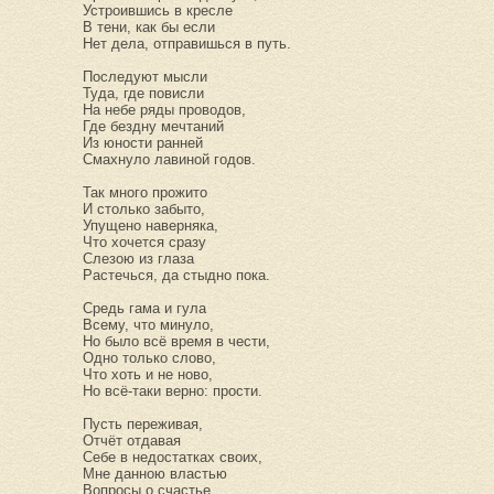
Устроившись в кресле
В тени, как бы если
Нет дела, отправишься в путь.
Последуют мысли
Туда, где повисли
На небе ряды проводов,
Где бездну мечтаний
Из юности ранней
Смахнуло лавиной годов.
Так много прожито
И столько забыто,
Упущено наверняка,
Что хочется сразу
Слезою из глаза
Растечься, да стыдно пока.
Средь гама и гула
Всему, что минуло,
Но было всё время в чести,
Одно только слово,
Что хоть и не ново,
Но всё-таки верно: прости.
Пусть переживая,
Отчёт отдавая
Себе в недостатках своих,
Мне данною властью
Вопросы о счастье