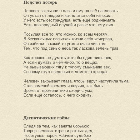
Подсчёт потерь
Человек закрывает глаза и ему на всё наплевать.
Он устал от людей и как платье себя износил.
У него есть сестра-душа, есть ещё родина-мать,
Есть двоюродный случай и разве что нету сил.
Посылая всё то, что можно, ко всем чертям,
В бесконечных попытках жизни себя исчерпав,
Он забился в какой-то угол и счастлив там
Тем, что под синью неба так ласкова зелень трав.
Как хорошо не думать хотя бы один лишь век,
А если думать о чём-либо, то о вещах,
Не вызывающих тягу к тупому смыканию век,
Сонному скул сведенью и ломоте в хрящах.
Человек закрывает глаза, чтобы вдруг наступила тьма,
Став заменой космосу и научив, как быть.
Время от времени тихо сходи с ума,
Если ещё осталось, с чего сходить.
Деспотические грёзы
Следя за тем, как заняты борьбою
Творцы великих стран и ратных дел,
Посетуешь порой: «Зачем судьбою