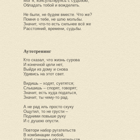
Мог я, консультируясь с судьбою,
Обладать тобой и вожделеть.
Не были, не будем вместе. Что же?
Помня о тебе, не шлю мольбы.
Значит, что-то есть сильнее всё же
Расстояний, времени, судьбы.
Аутотренинг
Кто сказал, что жизнь сурова
И конечной цели нет,
Выйди из дому и снова
Удивись на этот свет.
Видишь – ходят, суетятся;
Слышишь – спорят, говорят;
Значит, есть куда податься,
Значит, ты чему-то рад.
А не рад иль просто скуку
Ощутил, то не грусти –
Подними повыше руку
И с душою опусти.
Повтори набор ругательств
В комбинации любой,
Чтоб стеченье обстоятельств