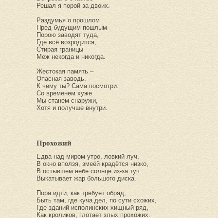
Решал я порой за двоих.
Раздумья о прошлом
Пред будущим пошлым
Порою заводят туда,
Где всё возродится,
Стирая границы
Меж некогда и никогда.
Жестокая память –
Опасная заводь.
К чему ты? Сама посмотри:
Со временем хуже
Мы станем снаружи,
Хотя и получше внутри.
Прохожий
Едва над миром утро, ловкий луч,
В окно вползя, змеёй крадётся низко,
В остывшем небе солнце из-за туч
Выкатывает жар большого диска.
Пора идти, как требует обряд,
Быть там, где куча дел, по сути схожих,
Где зданий исполинских хищный ряд,
Как кроликов, глотает злых прохожих.