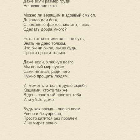
Даже если размер груди
Не позволяет это.
Можно ли верящим в здравый смысл,
Дьявола или бога,
С помощью фактов, молитв, чисел
Сделать добра много?
Есть тот свет или нет – не суть,
Знать не дано толком,
Что бы ни было, выше будь,
Просто прости только.
Даже если, хлебнув всего,
Мы целый мир судим,
Сами не зная, ради чего
Нужно прощать людям.
И, может статься, в душе скребя
Кошками, кто-то так же
В день заветный простит тебя
Или убьёт даже.
Будь как время – оно ко всем
Ровно и безупречно,
Просто катится без проблем
И не умрёт вечно.