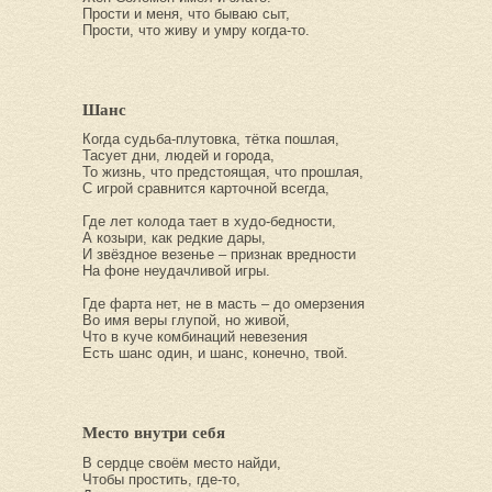
Прости и меня, что бываю сыт,
Прости, что живу и умру когда-то.
Шанс
Когда судьба-плутовка, тётка пошлая,
Тасует дни, людей и города,
То жизнь, что предстоящая, что прошлая,
С игрой сравнится карточной всегда,
Где лет колода тает в худо-бедности,
А козыри, как редкие дары,
И звёздное везенье – признак вредности
На фоне неудачливой игры.
Где фарта нет, не в масть – до омерзения
Во имя веры глупой, но живой,
Что в куче комбинаций невезения
Есть шанс один, и шанс, конечно, твой.
Место внутри себя
В сердце своём место найди,
Чтобы простить, где-то,