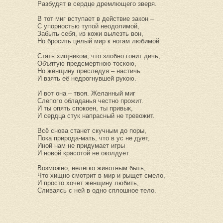
Разбудят в сердце дремлющего зверя.
В тот миг вступает в действие закон –
С упорностью тупой неодолимой,
Забыть себя, из кожи вылезть вон,
Но бросить целый мир к ногам любимой.
Стать хищником, что злобно гонит дичь,
Объятую предсмертною тоскою,
Но женщину преследуя – настичь
И взять её недрогнувшей рукою.
И вот она – твоя. Желанный миг
Слепого обладанья честно прожит.
И ты опять спокоен, ты привык,
И сердца стук напрасный не тревожит.
Всё снова станет скучным до поры,
Пока природа-мать, что в ус не дует,
Иной нам не придумает игры
И новой красотой не околдует.
Возможно, нелегко животным быть,
Что хищно смотрит в мир и рыщет смело,
И просто хочет женщину любить,
Сливаясь с ней в одно сплошное тело.