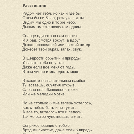
Расстояния
Рядом нет тебя, но как и где бы,
С кем бы ни была, разлука – дым:
Видим мы одно и то же небо,
Дышим вместе воздухом одним.
Солнце одинаково нам светит.
И я рад, смотря вокруг: а вдруг
Дождь прошедший или свежий ветер
Донесёт твой образ, запах, звук.
В щедрости событий и природы
Узнавать тебя не устаю,
Даже если всё меняют годы,
В том числе и молодость мою.
В каждом незначительном намёке
Ты встаёшь, объятия открыв,
Словно полюбившиеся строки
Или же мелодии мотив.
Но не столько б мне теперь хотелось,
Как с тобою быть и не тужить,
А всё то, читалось что и пелось,
Так же остро чувствовать и жить.
Соприкосновение с тобою –
Вряд ли счастье, даже если б впредь