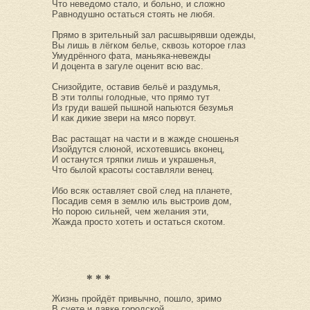
Что неведомо стало, и больно, и сложно
Равнодушно остаться стоять не любя.
Прямо в зрительный зал расшвырявши одежды,
Вы лишь в лёгком белье, сквозь которое глаз
Умудрённого фата, маньяка-невежды
И доцента в загуле оценит всю вас.
Снизойдите, оставив бельё и раздумья,
В эти толпы голодные, что прямо тут
Из груди вашей пышной напьются безумья
И как дикие звери на мясо порвут.
Вас растащат на части и в жажде сношенья
Изойдутся слюной, исхотевшись вконец,
И останутся тряпки лишь и украшенья,
Что былой красоты составляли венец.
Ибо всяк оставляет свой след на планете,
Посадив семя в землю иль выстроив дом,
Но порою сильней, чем желания эти,
Жажда просто хотеть и остаться скотом.
* * *
Жизнь пройдёт привычно, пошло, зримо
В суете и давке городской,