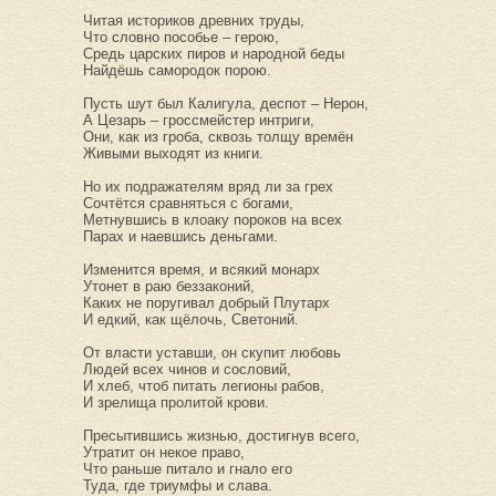
Читая историков древних труды,
Что словно пособье – герою,
Средь царских пиров и народной беды
Найдёшь самородок порою.
Пусть шут был Калигула, деспот – Нерон,
А Цезарь – гроссмейстер интриги,
Они, как из гроба, сквозь толщу времён
Живыми выходят из книги.
Но их подражателям вряд ли за грех
Сочтётся сравняться с богами,
Метнувшись в клоаку пороков на всех
Парах и наевшись деньгами.
Изменится время, и всякий монарх
Утонет в раю беззаконий,
Каких не поругивал добрый Плутарх
И едкий, как щёлочь, Светоний.
От власти уставши, он скупит любовь
Людей всех чинов и сословий,
И хлеб, чтоб питать легионы рабов,
И зрелища пролитой крови.
Пресытившись жизнью, достигнув всего,
Утратит он некое право,
Что раньше питало и гнало его
Туда, где триумфы и слава.