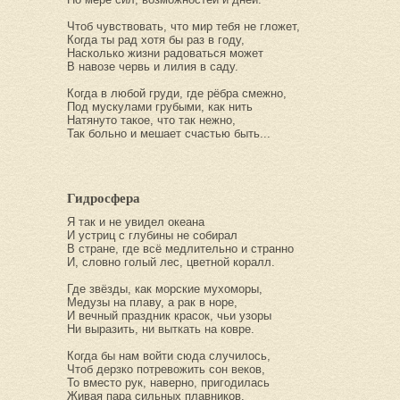
Чтоб чувствовать, что мир тебя не гложет,
Когда ты рад хотя бы раз в году,
Насколько жизни радоваться может
В навозе червь и лилия в саду.
Когда в любой груди, где рёбра смежно,
Под мускулами грубыми, как нить
Натянуто такое, что так нежно,
Так больно и мешает счастью быть...
Гидросфера
Я так и не увидел океана
И устриц с глубины не собирал
В стране, где всё медлительно и странно
И, словно голый лес, цветной коралл.
Где звёзды, как морские мухоморы,
Медузы на плаву, а рак в норе,
И вечный праздник красок, чьи узоры
Ни выразить, ни выткать на ковре.
Когда бы нам войти сюда случилось,
Чтоб дерзко потревожить сон веков,
То вместо рук, наверно, пригодилась
Живая пара сильных плавников.