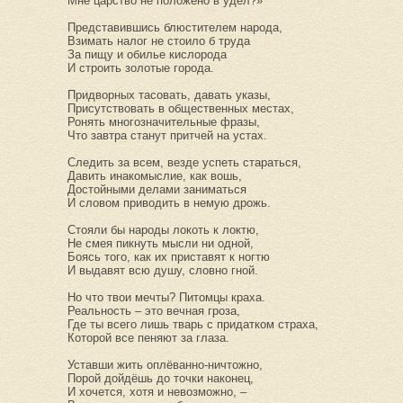
Мне царство не положено в удел?»
Представившись блюстителем народа,
Взимать налог не стоило б труда
За пищу и обилье кислорода
И строить золотые города.
Придворных тасовать, давать указы,
Присутствовать в общественных местах,
Ронять многозначительные фразы,
Что завтра станут притчей на устах.
Следить за всем, везде успеть стараться,
Давить инакомыслие, как вошь,
Достойными делами заниматься
И словом приводить в немую дрожь.
Стояли бы народы локоть к локтю,
Не смея пикнуть мысли ни одной,
Боясь того, как их приставят к ногтю
И выдавят всю душу, словно гной.
Но что твои мечты? Питомцы краха.
Реальность – это вечная гроза,
Где ты всего лишь тварь с придатком страха,
Которой все пеняют за глаза.
Уставши жить оплёванно-ничтожно,
Порой дойдёшь до точки наконец,
И хочется, хотя и невозможно, –