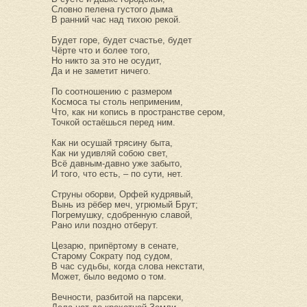
Словно пелена густого дыма
В ранний час над тихою рекой.
Будет горе, будет счастье, будет
Чёрте что и более того,
Но никто за это не осудит,
Да и не заметит ничего.
По соотношению с размером
Космоса ты столь неприменим,
Что, как ни копись в пространстве сером,
Точкой остаёшься перед ним.
Как ни осушай трясину быта,
Как ни удивляй собою свет,
Всё давным-давно уже забыто,
И того, что есть, – по сути, нет.
Струны оборви, Орфей кудрявый,
Вынь из рёбер меч, угрюмый Брут;
Погремушку, сдобренную славой,
Рано или поздно отберут.
Цезарю, припёртому в сенате,
Старому Сократу под судом,
В час судьбы, когда слова некстати,
Может, было ведомо о том.
Вечности, разбитой на парсеки,