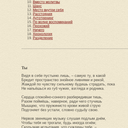
Вместо молитвы
Шанс
Место внутри себя
Расстояния
Аутотренинг
По волне воспоминаний
Прохожий
Ничего
Хронология
Разделение
Ты
Видя в себе пустыню лишь, – самую ту, в какой
Бредит пространство знойное ливнями и рекой,
Жаждой по чувству сильному будешь страдать, пока
Не напьёшься из губ чужих, взгляда и родника.
Сердца спокойно-сонного разбередивши тишь,
Разом поймёшь, наверное, ради чего стучишь
Мышцею, что пружинисто крови живой струю
Подгоняет без устали, словно судьбу свою.
Нервов звенящих музыку слушая подлым днём,
Чтобы тебя не трогали, будь иногда огнём;
Скользкие испытания, что суждены тебе, –