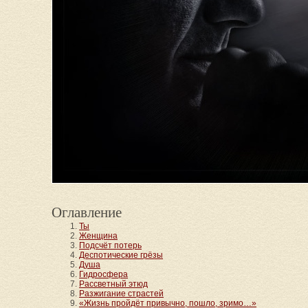
Оглавление
Ты
Женщина
Подсчёт потерь
Деспотические грёзы
Душа
Гидросфера
Рассветный этюд
Разжигание страстей
«Жизнь пройдёт привычно, пошло, зримо…»