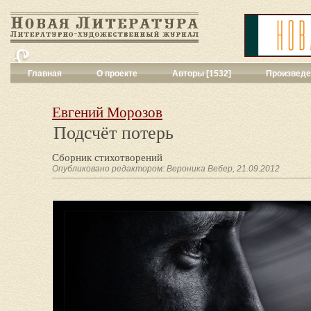
Главная
О проекте
Авторы [1532]
Произведе
Критика
[551]
Малая художес
Евгений Морозов
Переводы поэз
Подсчёт потерь
Переводы проз
Публицистика
[
Сборник стихотворений
Рассказы
[2052
Опубликовано редактором: Вероника Вебер, 21.09.2012
Сценарии
[16]
Философия, на
Драматургия
[9
Повести, рома
Галерея
[144]
Поэзия
[1016]
Другие жанры
[
Все жанры
[561