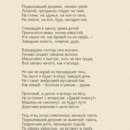
Подвыпивший дворник, лениво гребя
Лопатой, прозрачно глядит на тебя,
На стены, на зданья, на чьё-то окно,
На землю, на всё, будь неладно оно.
Спешащая в школу орава детей
Проносится мимо, полна новостей,
И в смехе её, как бровей ты ни хмурь, –
Завидная юность, энергия, дурь.
Взошедшее солнце уже высоко,
Лениво плывёт облаков молоко,
Масштабно и быстро, хоть не без труда,
Всё заново начато, как и всегда.
Но как ни кидай на прошедшее тень,
Так было и будет всегда, каждый день.
Не станет амброзией мусорный бак,
Как нищий – богатым и умным – дурак.
Прохожий, в делах и всегда на бегу,
Не встрянет с вопросом: «Давай помогу!»
Машины не смолкнут, не будут пути
Дорогами ровными к цели вести.
Под птиц осчастливленных звонкую трель
Подвыпивший дворник не выветрит хмель,
Подросшие дети, прошедши судьбу
По образу взрослых, не встанут в гробу.