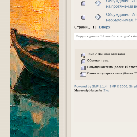
Обсуждение: Инт
на протяжении 
Обсуждение: Ин
необъяснимая. Н
1
Вверх
Страниц: [
]
Форум журнала "Новая Литература"
-
Ав
Тема с Вашими ответами
Обычная тема
Популярная тема (более 15 ответ
Очень популярная тема (более 25
Powered by SMF 1.1.4
|
SMF © 2006, Simpl
Manuscript
design by
Bloc