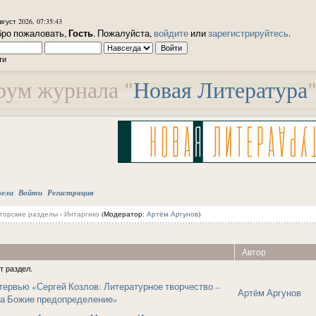
вгуст 2026, 07:35:43
Гость
ро пожаловать,
. Пожалуйста,
войдите
или
зарегистрируйтесь
.
ти
ум журнала "
Новая Литература
тели
Войти
Регистрация
торские разделы
-
Интаргико
(Модератор:
Артём Аргунов
)
Автор
т раздел.
ервью «Сергей Козлов: Литературное творчество –
Артём Аргунов
 а Божие предопределение»