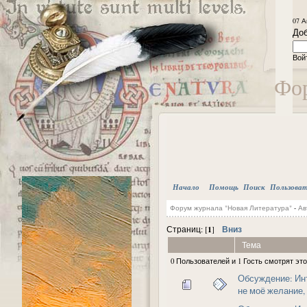
07 А
Доб
Вой
Фор
Начало
Помощь
Поиск
Пользова
Форум журнала "Новая Литература"
-
Ав
1
Вниз
Страниц: [
]
Тема
0 Пользователей и 1 Гость смотрят это
Обсуждение: Инт
не моё желание,