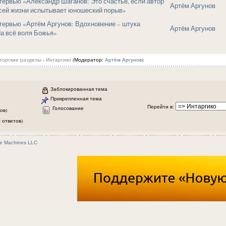
ервью «Александр Шаганов: Это счастье, если автор
Артём Аргунов
всей жизни испытывает юношеский порыв»
тервью «Артём Аргунов: Вдохновение – штука
Артём Аргунов
а всё воля Божья»
торские разделы
-
Интаргико
(Модератор:
Артём Аргунов
)
Заблокированная тема
Прикрепленная тема
Перейти в
:
Голосование
ов)
 ответов)
e Machines LLC