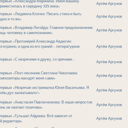
тервью «Александра Маринина: Имея машину
Артём Аргунов
ереместилась в середину XIX века»
тервью «Людмила Клочко: Писать стихи и быть
Артём Аргунов
одно и то же»
тервью «Владимир Легойда: Главное предназначение
Артём Аргунов
ощь человеку в самопознании»
тервью «Протоиерей Александр Авдюгин:
гогранно, и одна из его граней – литературное
Артём Аргунов
ервью «С незрячими я дружу, со зрячими –
Артём Аргунов
тервью «Поэт-песенник Светлана Чеколаева:
Артём Аргунов
омпозиторы находят меня сами»
тервью «Незрячая экстремалка Юлия Васильева: Я
Артём Аргунов
чтобы дух захватывало!»
тервью «Анастасия Павлюченкова: В наше непростое
Артём Аргунов
нь не хватает позитива»
ервью «Гульшат Абдеева: Всё зависит от
Артём Аргунов
й редактора»