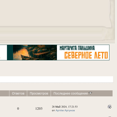
"
Ответов
Просмотров
Последнее сообщение
28 Май 2024, 17:21:53
0
1203
от
Артём Аргунов