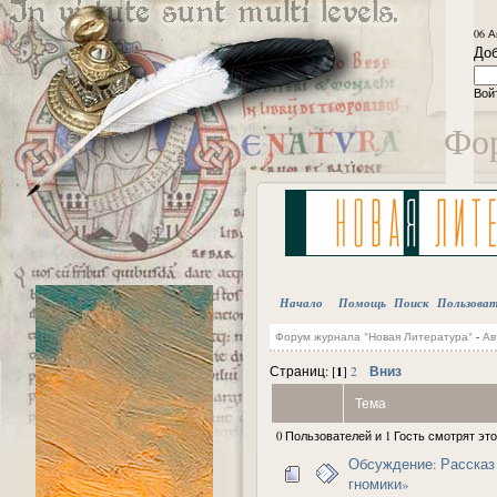
06 А
Доб
Вой
Фор
Начало
Помощь
Поиск
Пользова
Форум журнала "Новая Литература"
-
Ав
1
Вниз
Страниц: [
]
2
Тема
0 Пользователей и 1 Гость смотрят это
Обсуждение: Рассказ 
гномики»