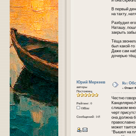
В первый ден
на тахту, на
Разбудил его
Наташу, пошл
закрыть забы
Тёща звонила
был какой-то
Даже сам наб
дочерью тёще
Юрий Меркеев
Re: Об
авторы
«
Ответ #
Постоялец
Честно говор
Канцелярно-Н
Рейтинг: 0
слишком мног
Offline
черт присутс
Сообщений: 145
она должна б
православно 
может таится
"Вышел на пл