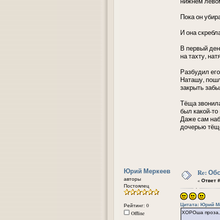
нижнем левом
Пока он убир
И она скребла
В первый ден
на тахту, на
Разбудил его
Наташу, пошл
закрыть забы
Тёща звонила
был какой-то
Даже сам наб
дочерью тёще
Юрий Меркеев
Re: Об
авторы
«
Ответ #
Постоялец
Цитата: Юрий Ме
Рейтинг: 0
ХОРОша проза, 
Offline