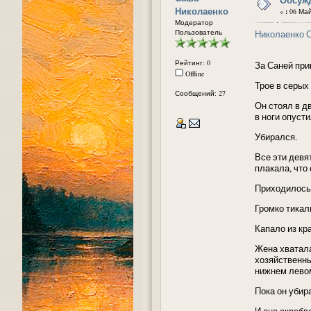
Николаенко
«
:
06 Май 
Модератор
Пользователь
Николаенко 
Рейтинг: 0
За Саней при
Offline
Трое в серых
Сообщений: 27
Он стоял в д
в ноги опуст
Убирался.
Все эти девя
плакала, что
Приходилось 
Громко тикали
Капало из кр
Жена хватала
хозяйственны
нижнем левом
Пока он убир
И она скребла