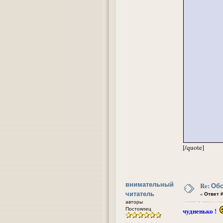
[/quote]
внимательный
Re: Об
читатель
«
Ответ #
авторы
Постоялец
чудненько !