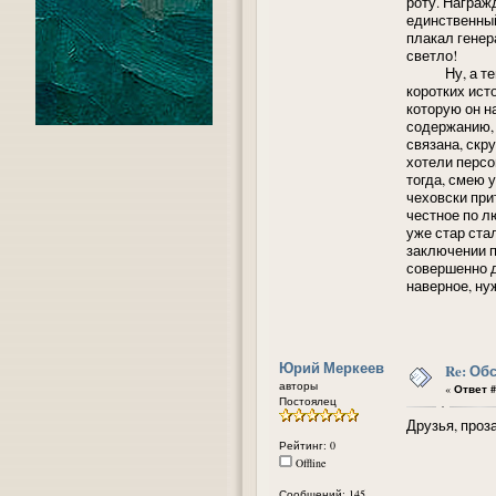
роту. Награж
единственный
плакал генера
светло!
Ну, а теперь
коротких ист
которую он н
содержанию,
связана, скру
хотели персо
тогда, смею 
чеховски при
честное по л
уже стар ста
заключении п
совершенно д
наверное, ну
Юрий Меркеев
Re: Об
авторы
«
Ответ #
Постоялец
Друзья, проза
Рейтинг: 0
Offline
Сообщений: 145