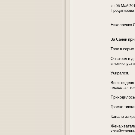
« : 06 Май 201
Процитирова
Николаенко С
За Саней при
Трое в серых
Он стоял в д
в ноги опуст
Убирался.
Все эти девя
плакала, что
Приходилось 
Громко тикали
Капало из кр
Жена хватала
хозяйственны