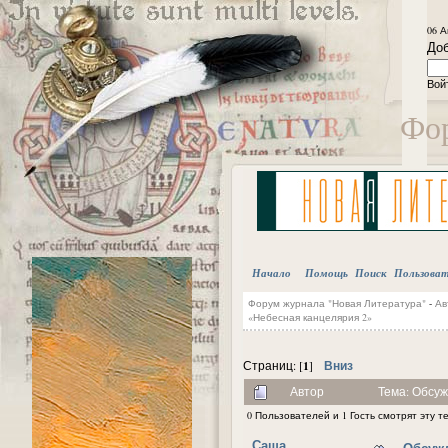
06 А
Доб
Вой
Фор
Начало
Помощь
Поиск
Пользова
Форум журнала "Новая Литература"
-
Ав
«Небесная канцелярия 2»
1
Вниз
Страниц: [
]
Автор
Тема: Обсуж
0 Пользователей и 1 Гость смотрят эту т
Саша
Обсужд