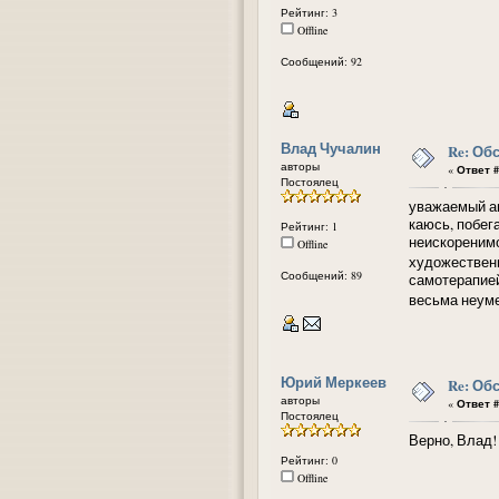
Рейтинг: 3
Offline
Сообщений: 92
Влад Чучалин
Re: Об
авторы
«
Ответ #
Постоялец
уважаемый а
каюсь, побег
Рейтинг: 1
неискоренимо
Offline
художественн
Сообщений: 89
самотерапией
весьма неум
Юрий Меркеев
Re: Об
авторы
«
Ответ #
Постоялец
Верно, Влад!
Рейтинг: 0
Offline