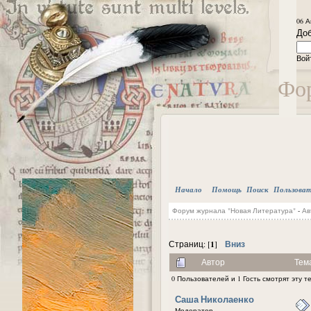
06 А
Доб
Вой
Фор
Начало
Помощь
Поиск
Пользова
Форум журнала "Новая Литература"
-
Ав
1
Вниз
Страниц: [
]
Автор
Тем
0 Пользователей и 1 Гость смотрят эту т
Саша Николаенко
Модератор