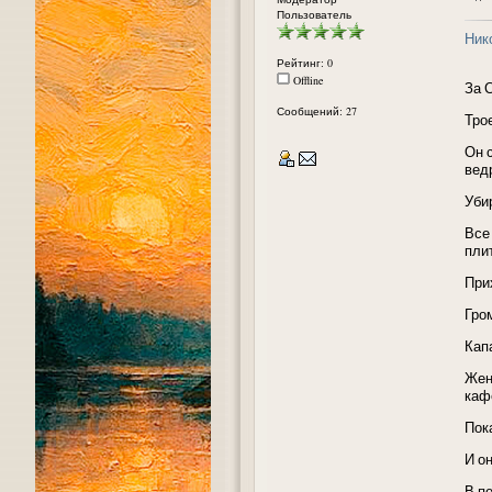
Пользователь
Ник
Рейтинг: 0
Offline
За 
Сообщений: 27
Тро
Он 
вед
Уби
Все
пли
При
Гром
Капа
Жен
каф
Пок
И он
В п