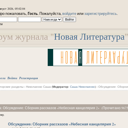
вгуст 2026, 05:02:04
Гость
ро пожаловать,
. Пожалуйста,
войдите
или
зарегистрируйтесь
.
ти
ум журнала "
Новая Литература
тели
Войти
Регистрация
торские разделы
-
Николаенко Саша
(Модератор:
Саша Николаенко
) -
Обсуждение: Сборник
а: Обсуждение: Сборник рассказов «Небесная канцелярия 2» (Прочитано 9675
ему.
Обсуждение: Сборник рассказов «Небесная канцелярия 2»