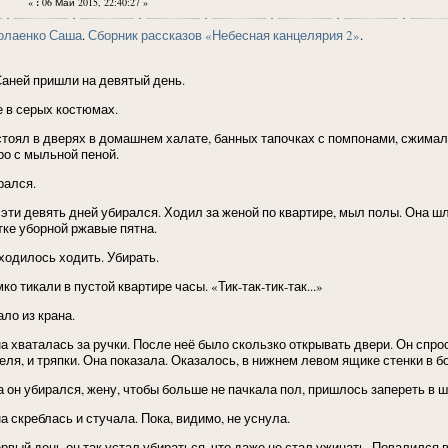
«
:
06 Май 2015, 22:40:27 »
олаенко Саша
.
Сборник рассказов «Небесная канцелярия 2»
.
Саней пришли на девятый день.
е в серых костюмах.
стоял в дверях в домашнем халате, банных тапочках с помпонами, сжимал
ро с мыльной пеной.
рался.
 эти девять дней убирался. Ходил за женой по квартире, мыл полы. Она шл
тке уборной ржавые пятна.
ходилось ходить. Убирать.
ко тикали в пустой квартире часы. «Тик-так-тик-так...»
ло из крана.
а хваталась за ручки. После неё было скользко открывать двери. Он спрос
еля, и тряпки. Она показала. Оказалось, в нижнем левом ящике стенки в 
а он убирался, жену, чтобы больше не пачкала пол, пришлось запереть в ш
а скреблась и стучала. Пока, видимо, не уснула.
ервый день он так устал убираться, что даже не стал ужинать. Повалился 