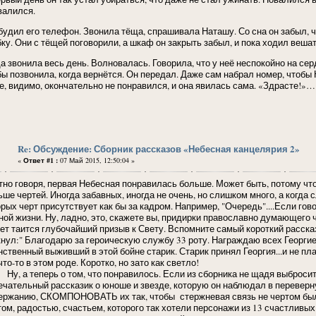
валился.
будил его телефон. Звонила тёща, спрашивала Наташу. Со сна он забыл, 
бку. Они с тёщей поговорили, а шкаф он закрыть забыл, и пока ходил веша
а звонила весь день. Волновалась. Говорила, что у неё неспокойно на серд
бы позвонила, когда вернётся. Он передал. Даже сам набрал номер, чтобы
е, видимо, окончательно не понравился, и она явилась сама. «Здрасте!»…
Re: Обсуждение: Сборник рассказов «Небесная канцелярия 2»
«
Ответ #1 :
07 Май 2015, 12:50:04 »
тно говоря, первая Небесная понравилась больше. Может быть, потому что
ьше чертей. Иногда забавных, иногда не очень, но слишком много, а когда
орых черт присутствует как бы за кадром. Например, "Очередь"....Если го
ной жизни. Ну, ладно, это, скажете вы, придирки православно думающего ч
ет таится глубочайший призыв к Свету. Вспомните самый короткий расска
кнул:" Благодарю за героическую службу 33 роту. Награждаю всех Георгие
нственный выживший в этой бойне старик. Старик принял Георгия...и не пл
что-то в этом роде. Коротко, но зато как светло!
 а теперь о том, что понравилось. Если из сборника не щадя выбросить 
ечательный рассказик о юноше и звезде, которую он наблюдал в переверну
ержанию, СКОМПОНОВАТЬ их так, чтобы стержневая связь не чертом была о
том, радостью, счастьем, которого так хотели персонажи из 13 счастливых 