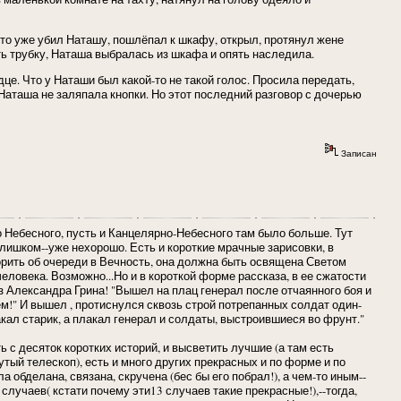
что уже убил Наташу, пошлёпал к шкафу, открыл, протянул жене
ть трубку, Наташа выбралась из шкафа и опять наследила.
це. Что у Наташи был какой-то не такой голос. Просила передать,
 Наташа не заляпала кнопки. Но этот последний разговор с дочерью
Записан
 Небесного, пусть и Канцелярно-Небесного там было больше. Тут
 слишком--уже нехорошо. Есть и короткие мрачные зарисовки, в
ворить об очереди в Вечность, она должна быть освящена Светом
еловека. Возможно...Но и в короткой форме рассказа, в ее сжатости
з Александра Грина! "Вышел на плац генерал после отчаянного боя и
м!" И вышел , протиснулся сквозь строй потрепанных солдат один-
акал старик, а плакал генерал и солдаты, выстроившиеся во фрунт."
с десяток коротких историй, и высветить лучшие (а там есть
тый телескоп), есть и много других прекрасных и по форме и по
бделана, связана, скручена (бес бы его побрал!), а чем-то иным--
случаев( кстати почему эти13 случаев такие прекрасные!),--тогда,