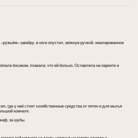
 «ружьём» швабру, в ноги опустил, звякнув ручкой, эмалированное
ёпала босиком, плакала, что ей больно. Оставляла на паркете и
ил, где у неё стоят хозяйственные средства от пятен и для мытья
большой комнате.
каф, за шубы.
в маленькой комнате на тахту, натянул на голову одеяло и