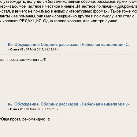
ю утверждать, получился бы великолепный сборник рассказов, ярких, само
черкиваю, мое частное и честное мнение...И честное по любви и доброжел
р стал, и ничего не понимаю в новых литературных формах? Такое тоже мо
ианты к ее романам, они были совершенно другие и по смыслу и по стилю. 
м хорошая РЕДАКЦИЯ. Одна голова хорошо, две или три лучше!
Re: Обсуждение: Сборник рассказов «Небесная канцелярия 2»
«
Ответ #2 :
07 Май 2015, 16:55:18 »
ья, проза великолепна!!!!!
Re: Обсуждение: Сборник рассказов «Небесная канцелярия 2»
«
Ответ #3 :
07 Май 2015, 17:01:51 »
Оша проза, рекомендую!!!!