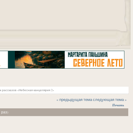
"
 рассказов «Небесная канцелярия 2»
« предыдущая тема
следующая тема »
Печать
 раз)