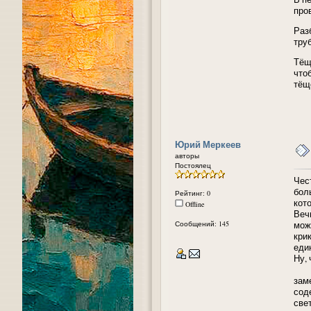
про
Раз
тру
Тёщ
что
тёщ
Юрий Меркеев
авторы
Постоялец
Чес
бол
Рейтинг: 0
кот
Offline
Веч
Сообщений: 145
мож
кри
еди
Ну, 
Ну,
зам
сод
све