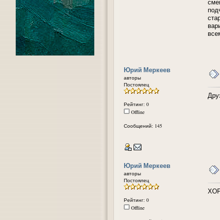
сме
под
ста
вар
все
Юрий Меркеев
авторы
Постоялец
Друз
Рейтинг: 0
Offline
Сообщений: 145
Юрий Меркеев
авторы
Постоялец
ХОР
Рейтинг: 0
Offline