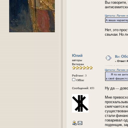
Вы говорите,
антисемитски
Цитата: Лачин от
А ваша характе
Нет, это про
свычаи. Но л
Юлий
Re: Об
авторы
«
Ответ #
Ветеран
Цитата: Лачин от
Я то не антисе
Рейтинг: 3
а своё фашистс
Offline
Ну да — дово
Сообщений: 853
Мне превосхо
проскальзыва
смягчается ю
существовани
стали финанс
говаривал од
поденщик, за