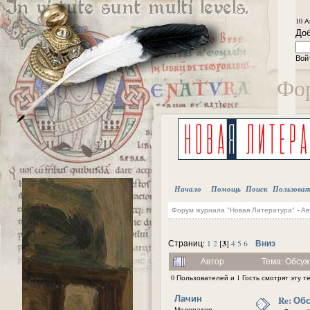
10 А
Доб
Вой
Фор
Начало
Помощь
Поиск
Пользова
Форум журнала "Новая Литература"
-
Ав
3
Вниз
Страниц:
1
2
[
]
4
5
6
Автор
Тема: Обсуж
0 Пользователей и 1 Гость смотрят эту т
Лачин
Re: Об
Модератор