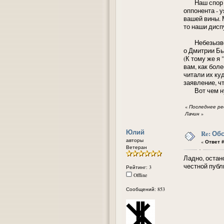
Наш спор выр
оппонента - 
вашей вины. 
то наши дисп
Небезызвест
о Дмитрии Бы
(К тому же я 
вам, как бол
читали их ку
заявление, чт
Вот чем нужн
«
Последнее ред
Лачин
»
Юлий
Re: Об
авторы
«
Ответ #
Ветеран
Ладно, остан
честной публ
Рейтинг: 3
Offline
Сообщений: 853