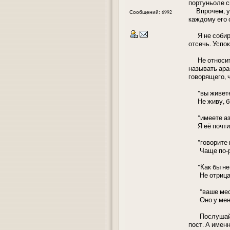
портуньоле с
Впрочем, уве
Сообщений: 6992
каждому его 
Я не собираю
отсечь. Успо
Не относится
называть ара
говорящего, 
"вы живете 
Не живу, б
"имеете азе
Я её почти н
"говорите п
Чаще по-русс
"Как бы не о
Не отрицаю. 
"ваше место
Оно у меня 
Послушайте, 
пост. А именн