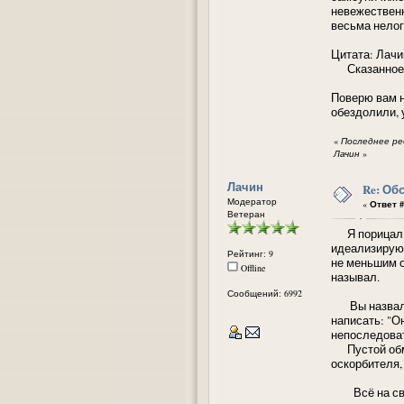
невежественн
весьма нелог
Цитата: Лачин
Сказанное о 
Поверю вам н
обездолили, 
«
Последнее ред
Лачин
»
Лачин
Re: Об
Модератор
«
Ответ #
Ветеран
Я порицал ва
идеализирую 
Рейтинг: 9
не меньшим ос
Offline
называл.
Сообщений: 6992
Вы назвали 
написать: "О
непоследова
Пустой обмен
оскорбителя,
Всё на свете