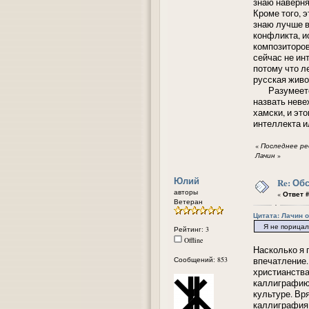
знаю наверня
Кроме того, э
знаю лучше в
конфликта, и
композиторов,
сейчас не ин
потому что л
русская живоп
Разумеется, 
назвать неве
хамски, и это
интеллекта и
«
Последнее ред
Лачин
»
Юлий
Re: Об
авторы
«
Ответ #
Ветеран
Цитата: Лачин от
Я не порицал в
Рейтинг: 3
Offline
Насколько я 
Сообщений: 853
впечатление.
христианства
каллиграфию 
культуре. Вр
каллиграфия 