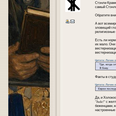
Стэнли Краме
самый Стэнли
Обратите вни
А вот всемир
зловещий гла
религиозные 
Есть ли норм
их мало. Они
вестернизаци
вестернизаци
Цитата: Лачин от
"Где, когда зл
В Баку.
Факты в студ
Цитата: Лачин от
Евреи последни
Да, и Холоко
"Jude!" с же
беженцами, к
настроенные 