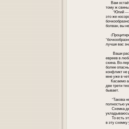
Вам остаётся
тому ж свинья
"Юлий — я пр
это же носор
бочкообразное
болван, вы н
(Процитирова
"бочкообразно
лучше вас зн
Ваши рассуж
евреев в люб
скина. Во-пе
более опасны
конфликт не 
мне уже в че
Касаемо анти
две трети те
бывает.
"Такова нех
полностью ук
Схемка дейс
укладываюсь 
То есть это 
в эту схемку 