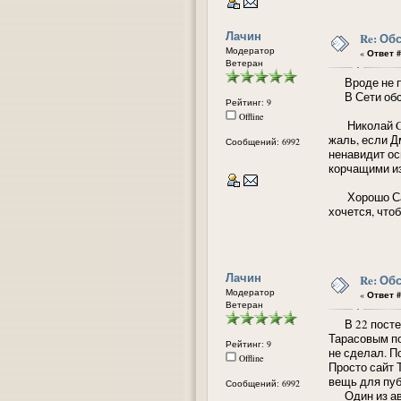
Лачин
Re: Об
Модератор
«
Ответ #
Ветеран
Вроде не по
В Сети обсуж
Рейтинг: 9
Offline
Николай Cав
жаль, если Д
Сообщений: 6992
ненавидит ос
корчащими из
Хорошо Савчу
хочется, что
Лачин
Re: Об
Модератор
«
Ответ #
Ветеран
В 22 посте с
Тарасовым по
Рейтинг: 9
не сделал. По
Offline
Просто сайт 
вещь для пуб
Сообщений: 6992
Один из авто