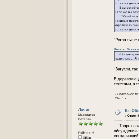
остается делать
Вам остаётся по
Если же вы возр
"Юлий — я прос
начинаю перечис
короткие сильны
остается делать
"Рогов ты не
Цитата: Лачин от
(Процитировав 
правильнее. Я, 
"Загугли, так
В дореволюци
текстами, в 
«
Последнее ред
Юлий
»
Лачин
Re: Об
Модератор
«
Ответ #
Ветеран
Тварь написа
обсуждении в
Рейтинг: 9
сегодняшний.
Offline