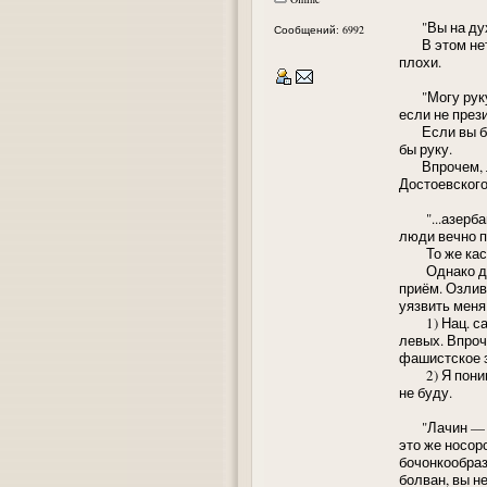
"Вы на дух н
Сообщений: 6992
В этом нет н
плохи.
"Могу руку д
если не през
Если вы были
бы руку.
Впрочем, люб
Достоевского
"...азербай
люди вечно п
То же касае
Однако дело 
приём. Озлив
уязвить меня
1) Нац. само
левых. Впроч
фашистское з
2) Я понимаю
не буду.
"Лачин — я п
это же носор
бочонкообразн
болван, вы н