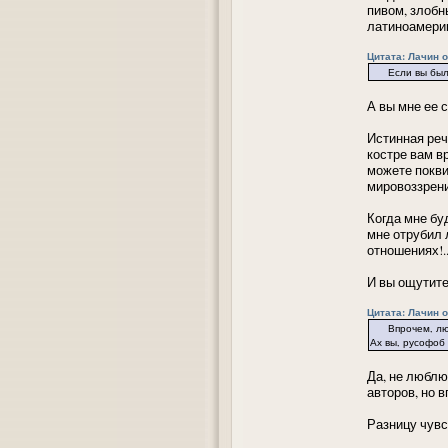
пивом, злобн
латиноамерик
Цитата: Лачин от
Если вы были б
А вы мне ее 
Истинная реч
костре вам в
можете покви
мировоззрен
Когда мне буд
мне отрубил 
отношениях!..
И вы ощутите
Цитата: Лачин от
Впрочем, любви
Ах вы, русофоб
Да, не люблю
авторов, но 
Разницу чувс