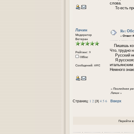
слова.
То есть про
Лачин
Re: Об
Модератор
«
Ответ #
Ветеран
Пишешь кому-
Что, трудно 
Рейтинг: 9
Русский не 
Offline
Я русскоязыч
итальянским 
Сообщений: 6992
Немного знаю
«
Последнее ред
Лачин
»
3
Вверх
Страниц:
1
2
[
]
4
5
6
Перейти в