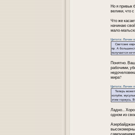
Но я привык 
велики, что 
Что же касае
начинаю свой
мало-мальскп
Цитата: Лачин от
Светские евреи
пр. А большинст
получается нечт
Понятно. Ваш
рабочими, уб
недочеловеки
мира?
Цитата: Лачин от
Теперь можете 
холуём, мусуль
этим горжусь. В
Ладно... Хор
одном из сво
Азербайджанц
высокомерны;
самоуничижен