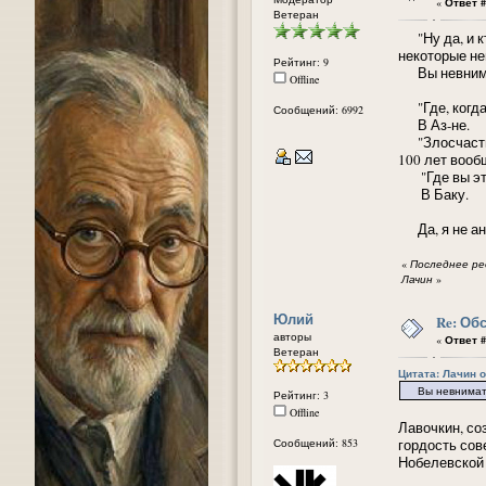
«
Ответ #
Ветеран
"Ну да, и кт
некоторые не
Рейтинг: 9
Вы невнимат
Offline
"Где, когда 
Сообщений: 6992
В Аз-не.
"Злосчастным
100 лет вооб
"Где вы эт
В Баку.
Да, я не ант
«
Последнее ред
Лачин
»
Юлий
Re: Об
авторы
«
Ответ #
Ветеран
Цитата: Лачин от
Вы невниматель
Рейтинг: 3
Offline
Лавочкин, со
Сообщений: 853
гордость сов
Нобелевской 