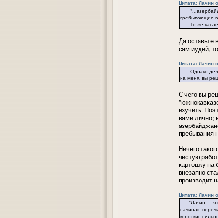
Цитата: Лачин от
"...азербайджа
пребывающие в 
То же касаетс
Да оставьте 
сам иудей, т
Цитата: Лачин от
Однако дело не
на меня, вы ре
С чего вы ре
"южнокавказс
изучить. Поэ
вами лично; 
азербайджанс
пребывания н
Ничего такого
чистую работ
картошку на 
внезапно ста
производит н
Цитата: Лачин от
"Лачин — я про
начинаю перечи
короткие сильны