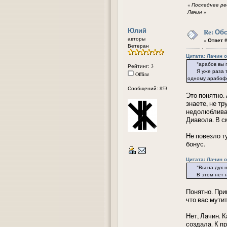
«
Последнее ред
Лачин
»
Юлий
Re: Об
авторы
«
Ответ #
Ветеран
Цитата: Лачин от
"арабов вы пр
Рейтинг: 3
Я уже раза три
Offline
одному арабоф
Сообщений: 853
Это понятно.
знаете, не т
недолюбливае
Диавола. В с
Не повезло т
бонус.
Цитата: Лачин от
"Вы на дух не 
В этом нет нац
Понятно. Пр
что вас мутит 
Нет, Лачин. 
создала. К п