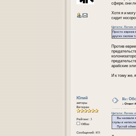
сфере, они л
Хотя я и мог
сидит носоро
Цитата: Лачин от
Просто евреев 
других скопом т
Против еврее
предательств
колонизаторо
предательств
арабские эли
И к тому же, 
Юлий
Re: Об
авторы
«
Ответ #
Ветеран
Цитата: Лачин от
Вы назвали мен
Рейтинг: 3
глупы и непосл
Offline
Пустой обмен о
Сообщений: 853