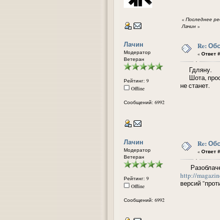
«
Последнее ред
Лачин
»
Лачин
Re: Об
Модератор
«
Ответ #
Ветеран
Гдляну.
Шота, прости
Рейтинг: 9
не станет.
Offline
Сообщений: 6992
Лачин
Re: Об
Модератор
«
Ответ #
Ветеран
Разоблачени
http://magazin
Рейтинг: 9
версий "прот
Offline
Сообщений: 6992