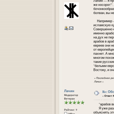
Лачин — я пр
же носорог!"
бочонкообразн
болван, вы н
Например — с
исламскую ку
Совершенно е
именно арабо
на дух не пе
арабов в ара
евреев они н
от европейце
пахнет. А мн
многом похож
такие русские
"белыми евро
Востоку, и о
«
Последнее ред
Лачин
»
Лачин
Re: Об
Модератор
«
Ответ #
Ветеран
"арабов вы 
Я уже раза т
Рейтинг: 9
объяснять эт
Offline