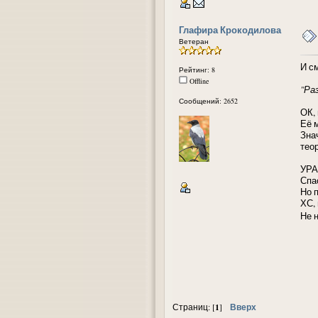
Глафира Крокодилова
Ветеран
И см
Рейтинг: 8
Offline
"Ра
Сообщений: 2652
ОК,
Её 
Зна
тео
УРА
Спа
Но 
ХС,
Не 
1
Вверх
Страниц: [
]