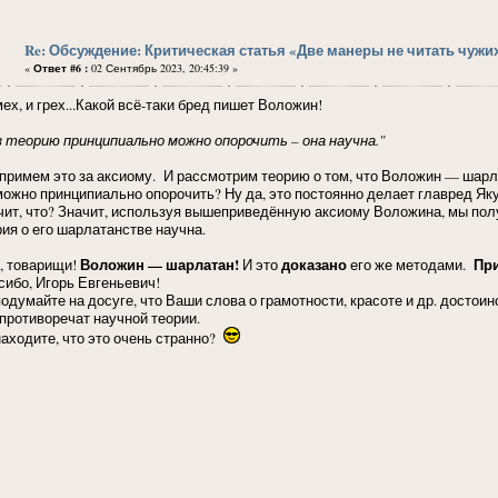
Re: Обсуждение: Критическая статья «Две манеры не читать чужи
«
Ответ #6 :
02 Сентябрь 2023, 20:45:39 »
ех, и грех...Какой всё-таки бред пишет Воложин!
з теорию принципиально можно опорочить – она научна."
 примем это за аксиому. И рассмотрим теорию о том, что Воложин — шарл
можно принципиально опорочить? Ну да, это постоянно делает главред Як
чит, что? Значит, используя вышеприведённую аксиому Воложина, мы пол
рия о его шарлатанстве научна.
Воложин — шарлатан!
доказано
Пр
, товарищи!
И это
его же методами.
сибо, Игорь Евгеньевич!
подумайте на досуге, что Ваши слова о грамотности, красоте и др. досто
 противоречат научной теории.
находите, что это очень странно?