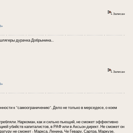
Записан
х»
шлягеры дурачка Добрынина...
Записан
х»
ности к "самоограничению". Дело не только в мерседесе, о коем
требляли. Наркоман, как и сильно пьющий, не сможет эффективно
цией убийств капиталистов, в РАФ или в Аксьон директ. Не сможет он
атуру не сможет - Маркса, Ленина, Че Гевару, Сартра, Маркузе,