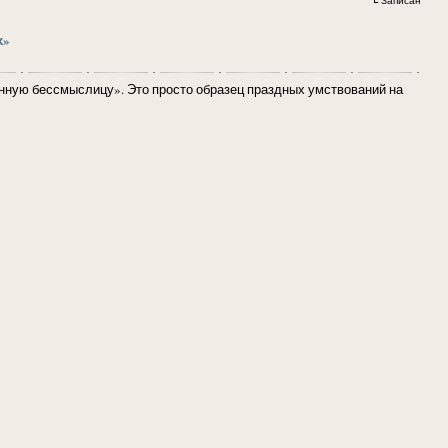
х»
ную бессмыслицу». Это просто образец праздных умствований на