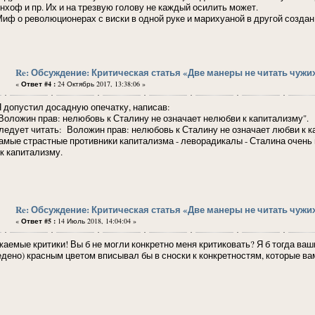
нхоф и пр. Их и на трезвую голову не каждый осилить может.
 о революционерах с виски в одной руке и марихуаной в другой создан п
Re: Обсуждение: Критическая статья «Две манеры не читать чужи
«
Ответ #4 :
24 Октябрь 2017, 13:38:06 »
опустил досадную опечатку, написав:
оложин прав: нелюбовь к Сталину не означает нелюбви к капитализму".
дует читать: Воложин прав: нелюбовь к Сталину не означает любви к ка
ые страстные противники капитализма - леворадикалы - Сталина очень не
 к капитализму.
Re: Обсуждение: Критическая статья «Две манеры не читать чужи
«
Ответ #5 :
14 Июль 2018, 14:04:04 »
жаемые критики! Вы б не могли конкретно меня критиковать? Я б тогда ваш
едено) красным цветом вписывал бы в сноски к конкретностям, которые ва