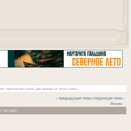
"
ие: Критическая статья «Две манеры не читать чужих»
« предыдущая тема
следующая тема »
Печать
 7862 раз)