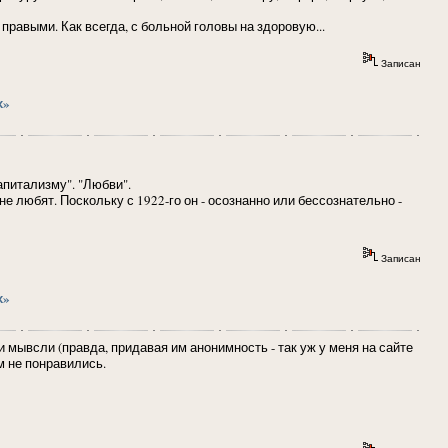
равыми. Как всегда, с больной головы на здоровую...
Записан
х»
питализму". "Любви".
 любят. Поскольку с 1922-го он - осознанно или бессознательно -
Записан
х»
и мывсли (правда, придавая им анонимность - так уж у меня на сайте
м не понравились.