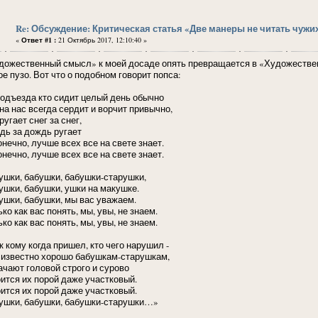
Re: Обсуждение: Критическая статья «Две манеры не читать чужи
«
Ответ #1 :
21 Октябрь 2017, 12:10:40 »
дожественный смысл» к моей досаде опять превращается в «Художествен
е пузо. Вот что о подобном говорит попса:
подъезда кто сидит целый день обычно
на нас всегда сердит и ворчит привычно,
ругает снег за снег,
дь за дождь ругает
онечно, лучше всех все на свете знает.
онечно, лучше всех все на свете знает.
ушки, бабушки, бабушки-старушки,
ушки, бабушки, ушки на макушке.
ушки, бабушки, мы вас уважаем.
ко как вас понять, мы, увы, не знаем.
ко как вас понять, мы, увы, не знаем.
к кому когда пришел, кто чего нарушил -
 известно хорошо бабушкам-старушкам,
ачают головой строго и сурово
оится их порой даже участковый.
оится их порой даже участковый.
ушки, бабушки, бабушки-старушки…»