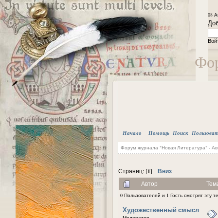
08 А
Доб
Вой
Фор
Начало
Помощь
Поиск
Пользова
Форум журнала "Новая Литература"
-
Ав
1
Вниз
Страниц: [
]
Автор
Тем
0 Пользователей и 1 Гость смотрят эту т
Художественный смысл
Модератор