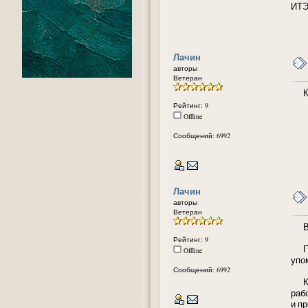
ИТЭ
Лачин
авторы
Ветеран
Как
Рейтинг: 9
Offline
Сообщений: 6992
Лачин
авторы
Ветеран
Вол
Рейтинг: 9
Пра
Offline
упом
Сообщений: 6992
Кас
раб
и п