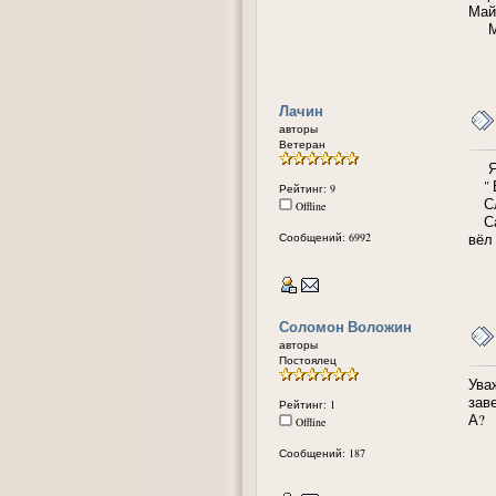
Май
Миф
Лачин
авторы
Ветеран
Я д
" В
Рейтинг: 9
Сле
Offline
Сам
Сообщений: 6992
вёл
Соломон Воложин
авторы
Постоялец
Ува
зав
Рейтинг: 1
А?
Offline
Сообщений: 187