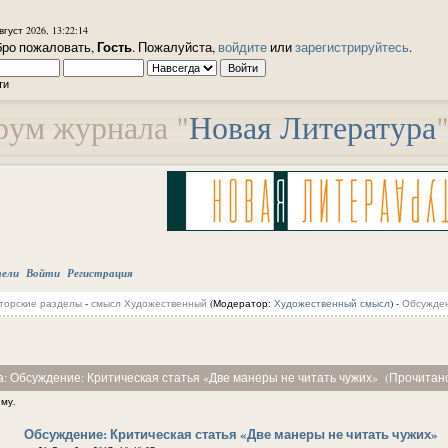
вгуст 2026, 13:22:14
Гость
ро пожаловать,
. Пожалуйста,
войдите
или
зарегистрируйтесь
.
ти
ум журнала "
Новая Литература
тели
Войти
Регистрация
торские разделы
-
смысл Художественный
(Модератор:
Художественный смысл
) -
Обсужден
а: Обсуждение: Критическая статья «Две манеры не читать чужих» (Прочитано
ему.
Обсуждение: Критическая статья «Две манеры не читать чужих»