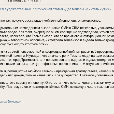
«
:
21 Октябрь 2017, 10:40:37 »
сл Художественный
.
Критическая статья «Две манеры не читать чужих»
.
очно так, по сути, рассуждает мой вечный оппонент, он американец.
длительным наблюдением вывел, какие СМИ в США не жёлтые, уважаемые. И
что-то вроде. Как факт, очередное о нём сообщение подтвердило, что он в
газета) написала, что Трамп сказал, что во время его инаугурационной ре
ика, – говорит мой оппонент, – смотрела телевизор и видела только дождь.
ону русских, то это тоже ложь».
а я из-за этой повсеместной информационной войны привык всё проверять
емонией присяги. И увидел, что в начале речи Трампа люди начали раскры
кле, что перед Трампом, стали появляться еле видные и редкие следы от
тики стали закрывать и целлофановые пончо снимать. А ажурная причёска 
ом я, помня, что «Нью-Йорк Таймс» – враждебная Трампу газета, нашёл и п
идел), что дождь, только начавшись, сразу перестал. Никакого упоминания 
аписал это своему оппоненту. Он ответил, что не стал читать, так как ему
бку. Поэтому я, как и некоторые жёлтые СМИ, не вхожу в число тех, чьи ра
омон Воложин