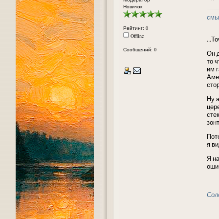
Новичок
смы
Рейтинг: 0
Offline
...Т
Сообщений: 0
Он 
то 
им 
Амер
стор
Ну 
цер
сте
зон
Пот
я в
Я н
оши
Сол