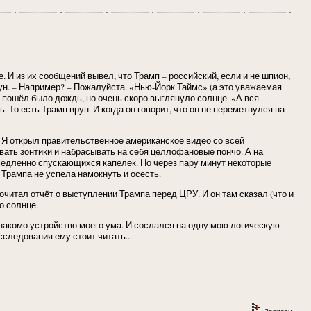
 из их сообщений вывел, что Трамп – российский, если и не шпион,
рун. – Например? – Пожалуйста. «Нью-Йорк Таймс» (а это уважаемая
чи пошёл было дождь, но очень скоро выглянуло солнце. «А вся
 То есть Трамп врун. И когда он говорит, что он не переметнулся на
. Я открыл правительственное американское видео со всей
вать зонтики и набрасывать на себя целлофановые пончо. А на
 медленно спускающихся капелек. Но через пару минут некоторые
Трампа не успела намокнуть и осесть.
очитал отчёт о выступлении Трампа перед ЦРУ. И он там сказал (что и
о солнце.
 знакомо устройство моего ума. И сослался на одну мою логическую
сследования ему стоит читать...
Записан