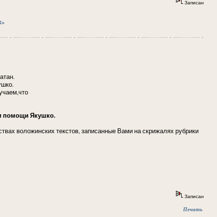
Записан
х»
атан.
ушко.
учаем,что
и помощи Якушко.
инствах воложинских текстов, записанные Вами на скрижалях рубрики
Записан
Печать