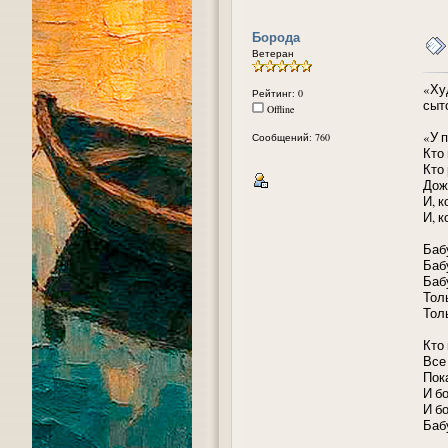
Борода
Ветеран
«Ху
Рейтинг: 0
сыто
Offline
«У 
Сообщений: 760
Кто 
Кто 
Дож
И, к
И, к
Баб
Баб
Баб
Толь
Толь
Кто 
Все
Пок
И б
И б
Баб