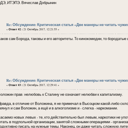
ДЭ, ИТЭПЭ. Вячеслав Добрынин
Re: Обсуждение: Критическая статья «Две манеры не читать чужи
«
Ответ #2 :
21 Октябрь 2017, 12:21:55 »
ов сам Борода, таковы и его авторитеты. То кинокомедии, то бородатые 
Re: Обсуждение: Критическая статья «Две манеры не читать чужи
«
Ответ #3 :
21 Октябрь 2017, 12:29:41 »
ожин прав: нелюбовь к Сталину не означает нелюбви к капитализму.
вда, в отличие от Воложина, я не примечал в Высоцком какой-либо склон
янул и сам Воложин, а ещё и в алкоголизме и - слегка - наркомании.
аемо новых левых - те, кто действительно был левым, наркотики не упо
отать в подпольной организации, занятой сложными операциями - организа
родуктивно писать на нужные темы. Наконец, он даже читать сложную литер