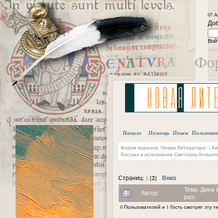
07 А
Доб
Вой
Фор
Начало
Помощь
Поиск
Пользова
Форум журнала "Новая Литература"
-
Ав
Рассказ в исполнении Светланы Копыло
2
Вниз
Страниц:
1
[
]
Тема: Дина 
Автор
раз)
0 Пользователей и 1 Гость смотрят эту т