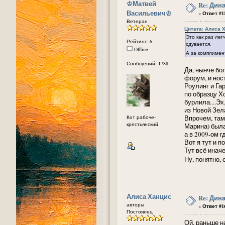
᠌♔Матвей
Re: Дин
Васильевич♔
«
Ответ #15
Ветеран
Цитата: Алиса Ха
Это как раз ле
Рейтинг: 6
сдувается.
Offline
А за комплиме
Сообщений: 1788
Да, нынче бо
форум, и нос
Роулинг и Га
по образцу Х
бурлила....Э
из Новой Зел
Кот рабоче-
Впрочем, там
крестьянский
Марина) была 
а в 2009-ом г
Вот я тут и 
Тут всё инач
Ну, понятно, 
Алиса Ханцис
Re: Дин
авторы
«
Ответ #16
Постоялец
Ой, раньше н