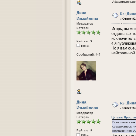
Администратор
Дина
Re: Дин
Измайлова
«
Ответ #22
Модератор
Ветеран
Игорь, вы мо
отдельных то
исключительн
Рейтинг: 9
4 я публиков
Offline
Но я вам обе
нейтральной 
Сообщений: 947
Дина
Re: Дин
Измайлова
«
Ответ #23
Модератор
Ветеран
Цитата: Ярослав
Если полностью
содержалось ни
Рейтинг: 9
неуважением Адм
Offline
Неуважения н