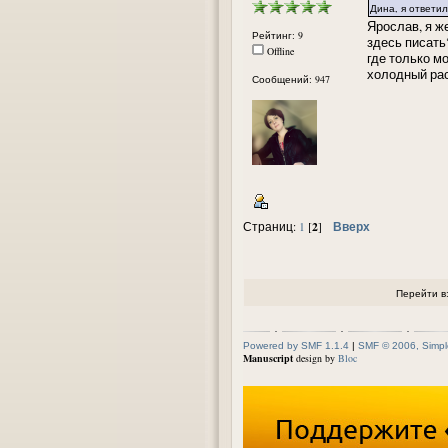
Дина, я ответил
Ярослав, я ж
Рейтинг: 9
здесь писать?
Offline
где только м
холодный рас
Сообщений: 947
2
Вверх
Страниц:
1
[
]
Перейти в
Powered by SMF 1.1.4
|
SMF © 2006, Simpl
Manuscript
design by
Bloc