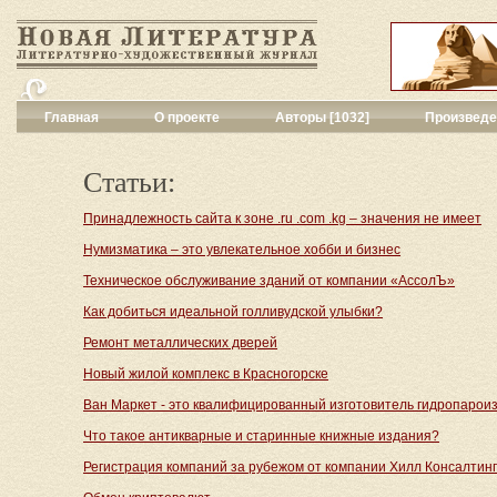
Главная
О проекте
Авторы [1032]
Произведе
Критика
[214]
Малая художес
Статьи:
Переводы поэз
Переводы проз
Принадлежность сайта к зоне .ru .com .kg – значения не имеет
Публицистика
[
Нумизматика – это увлекательное хобби и бизнес
Рассказы
[1348
Техническое обслуживание зданий от компании «АссолЪ»
Сценарии
[8]
Философия, на
Как добиться идеальной голливудской улыбки?
Драматургия
[4
Ремонт металлических дверей
Повести, рома
Галерея
[140]
Новый жилой комплекс в Красногорске
Поэзия
[689]
Ван Маркет - это квалифицированный изготовитель гидропарои
Другие жанры
[
Что такое антикварные и старинные книжные издания?
Все жанры
[343
Регистрация компаний за рубежом от компании Хилл Консалтинг