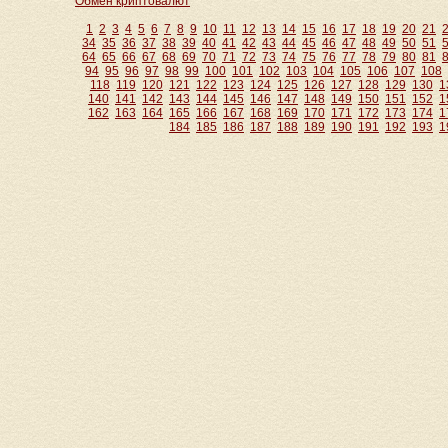
Обмен криптовалют
1
2
3
4
5
6
7
8
9
10
11
12
13
14
15
16
17
18
19
20
21
34
35
36
37
38
39
40
41
42
43
44
45
46
47
48
49
50
51
64
65
66
67
68
69
70
71
72
73
74
75
76
77
78
79
80
81
94
95
96
97
98
99
100
101
102
103
104
105
106
107
108
118
119
120
121
122
123
124
125
126
127
128
129
130
1
140
141
142
143
144
145
146
147
148
149
150
151
152
1
162
163
164
165
166
167
168
169
170
171
172
173
174
1
184
185
186
187
188
189
190
191
192
193
1