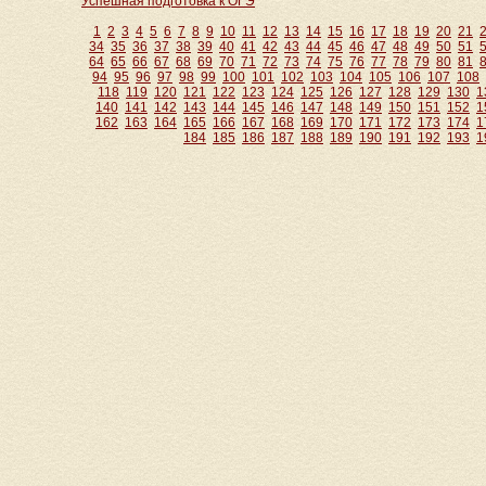
Успешная подготовка к ОГЭ
1
2
3
4
5
6
7
8
9
10
11
12
13
14
15
16
17
18
19
20
21
34
35
36
37
38
39
40
41
42
43
44
45
46
47
48
49
50
51
64
65
66
67
68
69
70
71
72
73
74
75
76
77
78
79
80
81
94
95
96
97
98
99
100
101
102
103
104
105
106
107
108
118
119
120
121
122
123
124
125
126
127
128
129
130
1
140
141
142
143
144
145
146
147
148
149
150
151
152
1
162
163
164
165
166
167
168
169
170
171
172
173
174
1
184
185
186
187
188
189
190
191
192
193
1