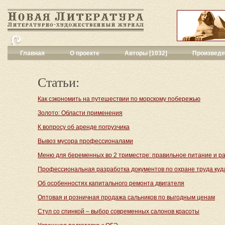
Главная
О проекте
Авторы [1032]
Произведе
Критика
[214]
Малая художес
Статьи:
Переводы поэз
Переводы проз
Как сэкономить на путешествии по морскому побережью
Публицистика
[
Золото: Области применения
Рассказы
[1348
К вопросу об аренде погрузчика
Сценарии
[8]
Философия, на
Вывоз мусора профессионалами
Драматургия
[4
Меню для беременных во 2 триместре: правильное питание и р
Повести, рома
Галерея
[140]
Профессиональная разработка документов по охране труда куда
Поэзия
[689]
Об особенностях капитального ремонта двигателя
Другие жанры
[
Оптовая и розничная продажа сальников по выгодным ценам
Все жанры
[343
Стул со спинкой – выбор современных салонов красоты