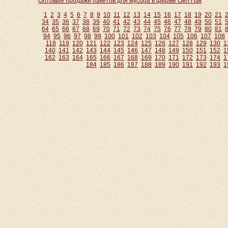
Оптовые продажи пакетов для мусора в фирме Ойл Пак
1
2
3
4
5
6
7
8
9
10
11
12
13
14
15
16
17
18
19
20
21
34
35
36
37
38
39
40
41
42
43
44
45
46
47
48
49
50
51
64
65
66
67
68
69
70
71
72
73
74
75
76
77
78
79
80
81
94
95
96
97
98
99
100
101
102
103
104
105
106
107
108
118
119
120
121
122
123
124
125
126
127
128
129
130
1
140
141
142
143
144
145
146
147
148
149
150
151
152
1
162
163
164
165
166
167
168
169
170
171
172
173
174
1
184
185
186
187
188
189
190
191
192
193
1