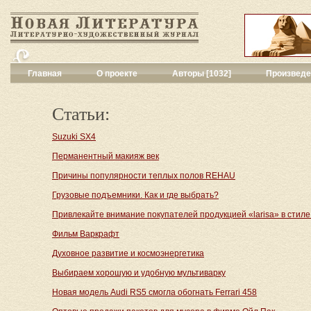
Главная
О проекте
Авторы [1032]
Произведе
Критика
[214]
Малая художес
Статьи:
Переводы поэз
Переводы проз
Suzuki SX4
Публицистика
[
Перманентный макияж век
Рассказы
[1348
Причины популярности теплых полов REHAU
Сценарии
[8]
Философия, на
Грузовые подъемники. Как и где выбрать?
Драматургия
[4
Привлекайте внимание покупателей продукцией «larisa» в стиле
Повести, рома
Галерея
[140]
Фильм Варкрафт
Поэзия
[689]
Духовное развитие и космоэнергетика
Другие жанры
[
Выбираем хорошую и удобную мультиварку
Все жанры
[343
Новая модель Audi RS5 смогла обогнать Ferrari 458