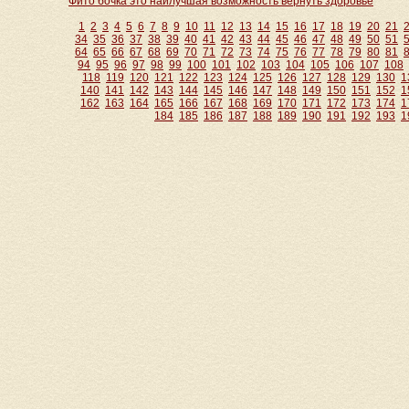
Фито бочка это наилучшая возможность вернуть здоровье
1
2
3
4
5
6
7
8
9
10
11
12
13
14
15
16
17
18
19
20
21
34
35
36
37
38
39
40
41
42
43
44
45
46
47
48
49
50
51
64
65
66
67
68
69
70
71
72
73
74
75
76
77
78
79
80
81
94
95
96
97
98
99
100
101
102
103
104
105
106
107
108
118
119
120
121
122
123
124
125
126
127
128
129
130
1
140
141
142
143
144
145
146
147
148
149
150
151
152
1
162
163
164
165
166
167
168
169
170
171
172
173
174
1
184
185
186
187
188
189
190
191
192
193
1