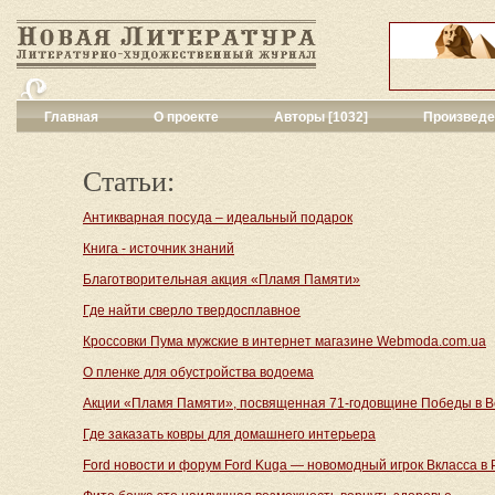
Главная
О проекте
Авторы [1032]
Произведе
Критика
[214]
Малая художес
Статьи:
Переводы поэз
Переводы проз
Антикварная посуда – идеальный подарок
Публицистика
[
Книга - источник знаний
Рассказы
[1348
Благотворительная акция «Пламя Памяти»
Сценарии
[8]
Философия, на
Где найти сверло твердосплавное
Драматургия
[4
Кроссовки Пума мужские в интернет магазине Webmoda.com.ua
Повести, рома
Галерея
[140]
О пленке для обустройства водоема
Поэзия
[689]
Акции «Пламя Памяти», посвященная 71-годовщине Победы в В
Другие жанры
[
Где заказать ковры для домашнего интерьера
Все жанры
[343
Ford новости и форум Ford Kuga — новомодный игрок Bкласса в