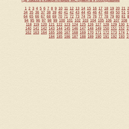
Где заказать измерительные инструменты и оборудование
1
2
3
4
5
6
7
8
9
10
11
12
13
14
15
16
17
18
19
20
21
34
35
36
37
38
39
40
41
42
43
44
45
46
47
48
49
50
51
64
65
66
67
68
69
70
71
72
73
74
75
76
77
78
79
80
81
94
95
96
97
98
99
100
101
102
103
104
105
106
107
108
118
119
120
121
122
123
124
125
126
127
128
129
130
1
140
141
142
143
144
145
146
147
148
149
150
151
152
1
162
163
164
165
166
167
168
169
170
171
172
173
174
1
184
185
186
187
188
189
190
191
192
193
1