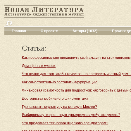
Главная
О проекте
Авторы [1032]
Произведе
Критика
[214]
Малая художес
Статьи:
Переводы поэз
Переводы проз
Как профессионально продвинуть свой аккаунт на стриминговом 
Публицистика
[
Домофоны в музеях
Рассказы
[1348
Что нужно для того, чтобы качественно построить частный дом –
Сценарии
[8]
Философия, на
Как самостоятельно составить аффирмацию
Драматургия
[4
Финансовая грамотность для подростков: как говорить с детьми 
Повести, рома
Галерея
[140]
Достоинства мобильного шиномонтажа
Поэзия
[689]
Где заказать скульптуру на могилу в Москве?
Другие жанры
[
Выбираем аутсорсинговую курьерскую службу: что учесть?
Все жанры
[343
Что предлагает технопарк iЩелково арендаторам?