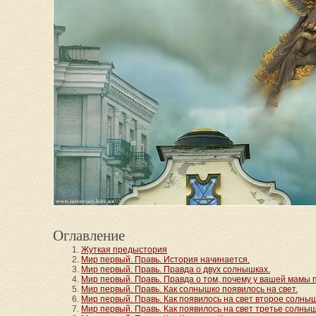
Оглавление
Жуткая предыстория
Мир первый. Правь. История начинается.
Мир первый. Правь. Правда о двух солнышках.
Мир первый. Правь. Правда о том, почему у вашей мамы 
Мир первый. Правь. Как солнышко появилось на свет.
Мир первый. Правь. Как появилось на свет второе солныш
Мир первый. Правь. Как появилось на свет третье солныш