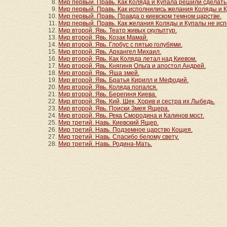
Мир первый. Правь. Как Коляда и Купала решили сделать
Мир первый. Правь. Как исполнились желания Коляды и 
Мир первый. Правь. Правда о киевском темном царстве.
Мир первый. Правь. Как желания Коляды и Купалы не исп
Мир второй. Явь. Театр живых скульптур.
Мир второй. Явь. Козак Мамай.
Мир второй. Явь. Глобус с пятью голубями.
Мир второй. Явь. Архангел Михаил.
Мир второй. Явь. Как Коляда летал над Киевом.
Мир второй. Явь. Княгиня Ольга и апостол Андрей.
Мир второй. Явь. Яша змей.
Мир второй. Явь. Братья Кирилл и Мефодий.
Мир второй. Явь. Коляда попался.
Мир второй. Явь. Берегиня Киева.
Мир второй. Явь. Кий, Щек, Хорив и сестра их Лыбедь.
Мир второй. Явь. Поиски Змея Ящера.
Мир второй. Явь. Река Смородина и Калинов мост.
Мир третий. Навь. Киевский Ящер.
Мир третий. Навь. Подземное царство Кощея.
Мир третий. Навь. Спасибо белому свету.
Мир третий. Навь. Родина-Мать.