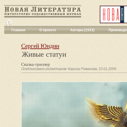
Главная
О проекте
Авторы [1533]
Произведе
Критика
[551]
Малая художес
Сергей Юндин
Переводы поэз
Живые статуи
Переводы проз
Публицистика
[
Сказка-триллер
Рассказы
[2052
Опубликовано редактором: Карина Романова, 23.01.2009
Сценарии
[16]
Философия, на
Драматургия
[9
Повести, рома
Галерея
[144]
Поэзия
[1017]
Другие жанры
[
Все жанры
[561