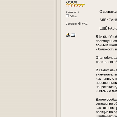
Ветеран
О сознатель
Рейтинг: 9
Offline
АЛЕКСАНДР
Сообщений: 6992
ЕЩЁ РАЗ О
В № 68 «Учеб
посвященная 
войны в школ
«Холокост» в
Эта небольша
расстановкой
В самом нача
знаменательн
кампанию с п
нерешенными.
нацистские и
книгами о ли
Далее сообща
отношение об
как закономер
реакция на о
школьных уче