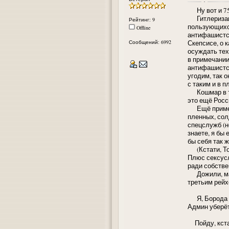
Ну вот и 75-
Гитлеризаци
Рейтинг: 9
пользующихся
Offline
антифашистск
Сообщений: 6992
Скепсисе, о 
осуждать тех
в примечании
антифашистск
угодим, так о
с таким и в 
Кошмар в то
это ещё Росс
Ещё пример? 
пленных, сол
спецслужб (н
знаете, я бы 
бы себя так 
(Кстати, Тон
Плюс сексусл
ради собстве
Дожили, мать
третьим рейх
Я, Борода ты
Админ уберёт
Пойду, кстат