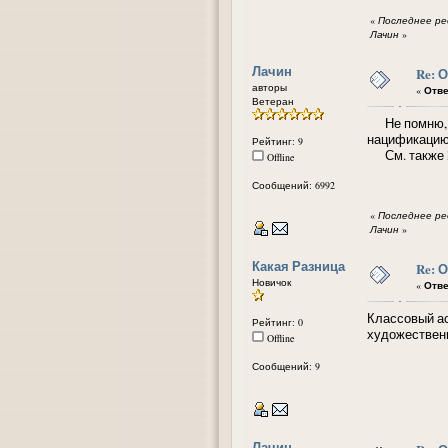
«
Последнее ред
Лачин
»
Лачин
Re: 
авторы
«
Отве
Ветеран
Не помню, го
нацификацию
Рейтинг: 9
См. также
Offline
Сообщений: 6992
«
Последнее ред
Лачин
»
Какая Разница
Re: 
Новичок
«
Отве
Классовый асп
Рейтинг: 0
художествен
Offline
Сообщений: 9
Лачин