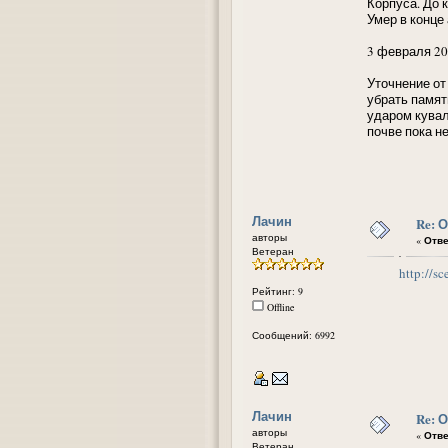
Корпуса. До 
Умер в конце 
3 февраля 20
Уточнение от
убрать памят
ударом кувал
почве пока н
Лачин
Re: 
авторы
«
Отве
Ветеран
http://sc
Рейтинг: 9
Offline
Сообщений: 6992
Лачин
Re: 
авторы
«
Отве
Ветеран