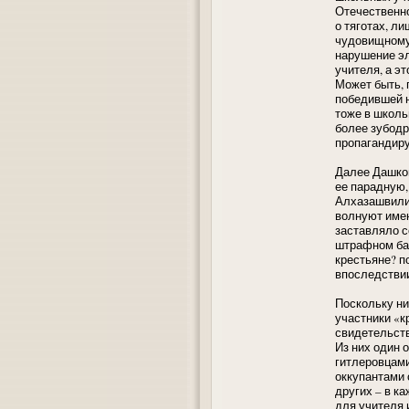
Отечественно
о тяготах, ли
чудовищному 
нарушение эл
учителя, а э
Может быть, 
победившей н
тоже в школь
более зубодр
пропагандиру
Далее Дашков
ее парадную,
Алхазашвили,
волнуют имен
заставляло с
штрафном ба
крестьяне? п
впоследстви
Поскольку ни
участники «к
свидетельств
Из них один 
гитлеровцами
оккупантами 
других – в 
для учителя 