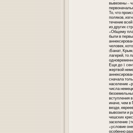
вывезены – ч
первоначаль
То, что прои
поляков, изгн
течение всей
из других ст
«Общему план
были в первы
аннексирован
человек, кот
(Банат, Крым
лагерей, то 
одновременно
Еще до 1 сен
жертвой немец
аннексирован
сначала толь
население «р
числа немец
безземельных
вступления в
иначе, чем в
везде, еврее
вывозили и р
чешских крес
заселение {т
«условие оне
особенно раз