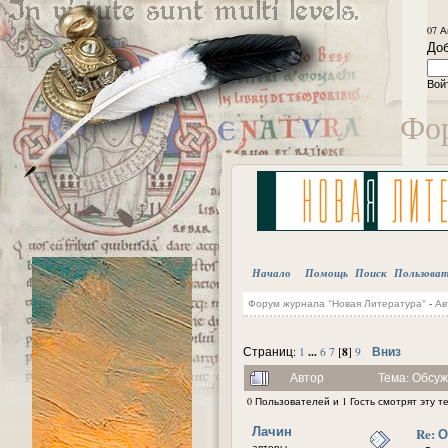
07 А
Доб
Вой
Фор
Начало
Помощь
Поиск
Пользова
Форум журнала "Новая Литература"
-
Ав
...
8
Вниз
Страниц:
1
6
7
[
]
9
Автор
Тема: Обсуж
0 Пользователей и 1 Гость смотрят эту т
Лачин
Re: 
авторы