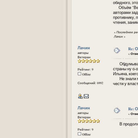
обидного, эт
Объём "Вели
авторами зад
противнику, 
чтения, зани
«
Последнее ред
Лачин
»
Лачин
Re: 
авторы
«
Отве
Ветеран
Обдумывая и
страны ну о-
Рейтинг: 9
Ильина, коег
Offline
Не знали мы
Сообщений: 6992
чести у власт
Лачин
Re: 
авторы
«
Отве
Ветеран
В продолжен
Рейтинг: 9
Offline