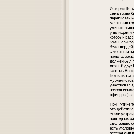
История Вел
сама война 
переписать и
местными кол
удивительног
училищам и к
который расс
большевиков»
белогвардейц
с местным на
провласовски
должен был п
личный друг 
газеты «Верс
Вот вам, кс
журналистов,
участвовали,
позора ссыла
офицера (как
При Путине т
это действие
стали устраи
пригодных ра
сделавшие се
есть уголовн
ветеранами и