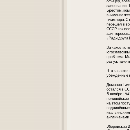
офицер, воев
завоевании П
Брестом, ком
внимание жес
Гиммлера. С и
перешёл в во
СССР как вое
заинтересова
«Ради друга 
За какое «от
югославским
проблема. Мы
раз уж памят
Что касается
убеждённые н
Доманов Тимо
остался в СС
В ноябре 194
полицейские 
на этом пост
подчинённые 
итальянскими
англичанами 
Зборовский В