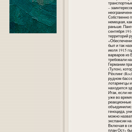
транспортные
– заинтересо
неограниченн
Собственно п
немецкая, ка
раньше. Панг
сентября 191
территорий р
«Обеспечения
был и так н
июля 1915 го
варваров из 
требовали на
Германии пра
(Тулон), кот
Рёхлинг (Roc
рудном бассе
лотарингцы и
находился зд
Итак, если н
уже во время
реакционные 
объединились
геноцида, ун
можно назват
экспансии на
Включая в се
план Ост» бы