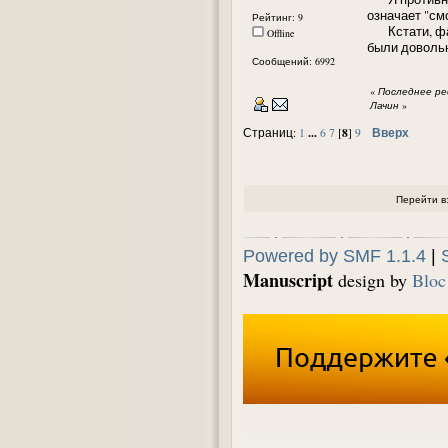
означает "см
Рейтинг: 9
Кстати, фаши
Offline
были довольн
Сообщений: 6992
«
Последнее ред
Лачин
»
...
8
Вверх
Страниц:
1
6
7
[
]
9
Перейти в
Powered by SMF 1.1.4
|
Manuscript
design by
Bloc