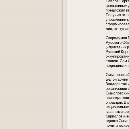
Павлов Серге
фальшивым до
предложил им
Получил от н
управления к
сформировалс
лиц, отступа
Скородумов 
Русского Общ
(«приказ») к
Русский Корп
оккупированн
славян. Сам 
недисциплини
Смысловский 
Белой армии 
Зондерштаб –
организации 
Смысловский 
принадлежав
оправдан. В 
национальная
главными фр
Кирилловиче
однако Смысл
политическое