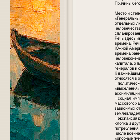
Причины бегс
Место и степ
«Генеральный
отдельных лю
человечества
спланированн
Речь здесь ид
времена. Реч
Южной Америк
времена ранн
человеконена
капитала, о 
генералов и 
К важнейшим 
относятся в
– политическ
«выселения»,
ассимиляции»
– социал-имп
массового ха
зависимых от
землевладель
– экспансия 
хлопка и дру
потребления,
числе военна
«опорные пун