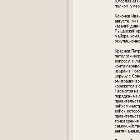
Югославии Ги
полком, умер
Кононов Иван
августе 1941
казачий диви
Рыцарский кр
майора, кома
оккупационно
Краснов Петр
патологическ
вопросу) и л
контр-перево
избран в Нов
борьбу с Сов
эмиграции во
корежится в 
Несмотря на 
порядка» на 
правительств
рейхсминистр
войск, котор
правительств
точки зрения
самоубийство
англичанами,