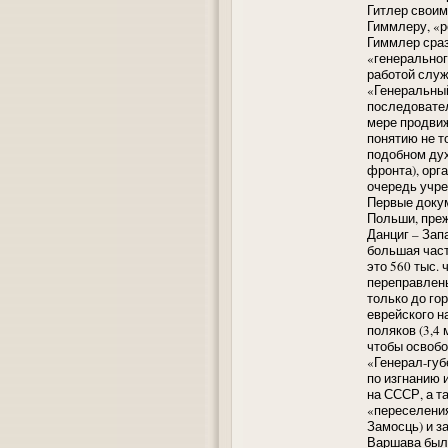
Гитлер своим
Гиммлеру, «р
Гиммлер сраз
«генеральног
работой слу
«Генеральный
последовател
мере продвиж
понятию не т
подобном дух
фронта), орг
очередь учре
Первые докум
Польши, преж
Данциг – Зап
большая част
это 560 тыс.
переправлены
только до гор
еврейского н
поляков (3,4
чтобы освобо
«Генерал-губ
по изгнанию 
на СССР, а т
«переселения
Замосць) и з
Варшава была