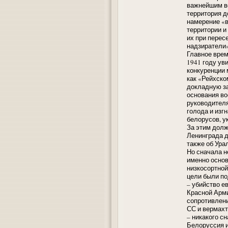
важнейшим во
территория д
намерение «в
территории и
их при перес
надзиратели»
Главное врем
1941 году ув
конкуренции
как «Рейхско
докладную за
основания во
руководителя
голода и изг
белорусов, у
За этим долж
Ленинграда д
также об Ура
Но сначала н
именно осно
низкосортной
цели были по
– убийство е
Красной Арми
сопротивлени
СС и вермахт
– никакого с
Белоруссия и