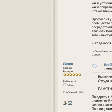
как и устрое
как и прирав
Отечественн
Профессия у
сообщество о
сосредоточив
втиснуть Вел
того – выст
7-12 декабря
«
Последнее ред
Лачин
»
Лачин
Re: 
авторы
«
Отве
Ветеран
Вышеприведё
Оттуда ж
Рейтинг: 9
Offline
ПАМЯТНИК
Сообщений: 6992
По адресу г.
«памятник Во
казнены как 
Паннвиц, ата