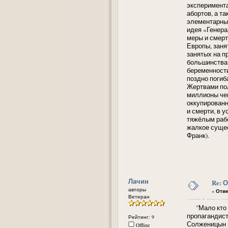
эксперимент
абортов, а т
элементарным
идея «Генера
меры и смерт
Европы, заня
занятых на п
большинства
беременности
поздно погиб
Жертвами пол
миллионы чеш
оккупированн
и смерти, в 
тяжёлым раб
жалкое сущес
Франк).
Лачин
Re: 
авторы
«
Отве
Ветеран
"Мало кто зн
пропагандист
Рейтинг: 9
Солженицын п
Offline