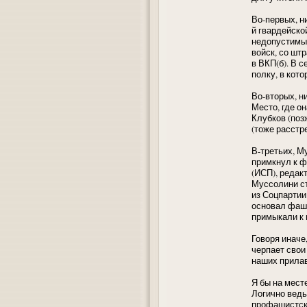
Во-первых, н
й гвардейско
недопустимы
войск, со шт
в ВКП(б). В 
полку, в кот
Во-вторых, н
Место, где о
Клубков (поз
(тоже расстр
В-третьих, М
примкнул к 
(ИСП), редак
Муссолини ст
из Соцпартии
основал фа
примыкали к 
Говоря иначе
черпает свои
наших прилав
Я бы на мест
Логично ведь
профашистско