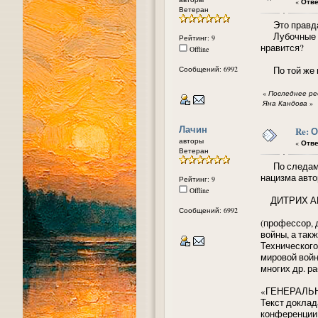
«
Отве
Ветеран
Это правда.
Лубочные кар
Рейтинг: 9
нравится?
Offline
Сообщений: 6992
По той же пр
«
Последнее ред
Яна Кандова
»
Лачин
Re: 
авторы
«
Отве
Ветеран
По следам д
нацизма авто
Рейтинг: 9
Offline
ДИТРИХ А
Сообщений: 6992
(профессор, 
войны, а так
Технического
мировой войн
многих др. ра
«ГЕНЕРАЛЬ
Текст доклад
конференции 