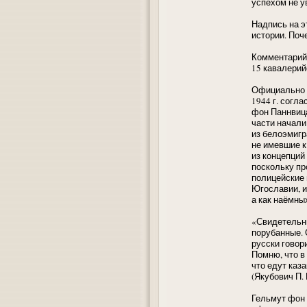
успехом не у
Надпись на э
истории. Поч
Комментарий
15 кавалерий
Официально с
1944 г. согл
фон Паннвица
части начали
из белоэмигр
не имевшие к
из концепций
поскольку пр
полицейские 
Югославии, и
а как наёмны
«Свидетельни
порубанные. 
русски говор
Помню, что в
что едут каз
(Якубович П. 
Гельмут фон 