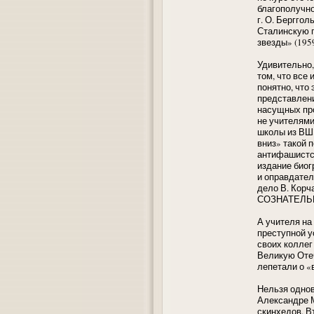
благополучно
г. О. Бергго
Сталинскую п
звезды» (195
Удивительно,
том, что все
понятно, что
представлени
насущных про
не учителям
школы из ВШ
вниз» такой 
антифашистск
издание биог
и оправдател
дело В. Корч
СОЗНАТЕЛЬН
А учителя на
преступной у
своих коллег
Великую Отеч
лепетали о 
Нельзя одно
Александре М
скинхедов. В