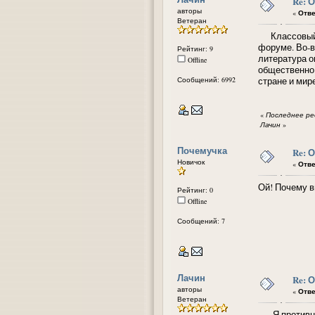
Re: 
авторы
«
Отве
Ветеран
Классовый ас
форуме. Во-вт
Рейтинг: 9
литература оц
Offline
общественно 
Сообщений: 6992
стране и мире
«
Последнее ред
Лачин
»
Почемучка
Re: 
Новичок
«
Отве
Ой! Почему в
Рейтинг: 0
Offline
Сообщений: 7
Лачин
Re: 
авторы
«
Отве
Ветеран
Я противник 