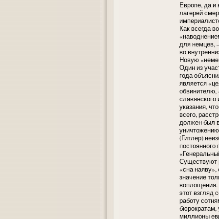
Европе, да и
лагерей смер
империалистс
Как всегда в
«наводнением
для немцев, 
во внутренни
Новую «немец
Один из учас
года объясни
является «це
обвинителю, 
славянского 
указания, чт
всего, расст
должен был 
уничтожению,
(Гитлер) неи
постоянного 
«Генеральный
Существуют р
«сна наяву»,
значение тол
воплощения. 
этот взгляд 
работу сотня
бюрократам, 
миллионы евр