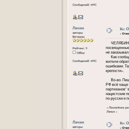
Сообщений: 6992
Лачин
Re: 
авторы
«
Отве
Ветеран
ЧЕЛЯБИНСК, 
посвященные 
Рейтинг: 9
не заказывал
Offline
Как сообщает
Сообщений: 6992
жители обрат
ошибками. Та
крепости».
Во-во. Пиша 
РФ всё чаще 
партизанов" 
нацистские п
по-русски и 
«
Последнее ред
Лачин
»
Лачин
Re: 
авторы
«
Отве