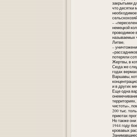
закрытыми дл
что десятки 
необходимое 
сельскохозя
– «переселен
немецкой кол
проводимое в
называемых ч
Литве;
– уничтожени
«рассадников
потеряли сот
Жертвы, в ко
Сюда же след
годах вермах
Варшавы, кот
концентрацио
и в других м
Еще одна вар
онемечиванию
территориях,
чистоты», по
200 тыс. тол
приютах прог
Но также они
1944 году бо
кровавых рас
Занимавшиес