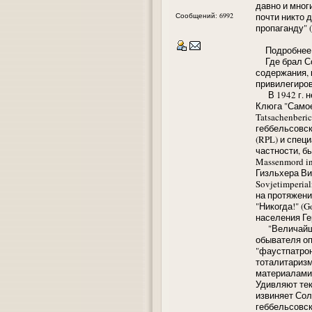
давно и мног
Сообщений: 6992
почти никто 
пропаганду" 
Подробнее
Где брал Со
содержания, 
привилегиров
В 1942 г. н
Клюга "Самое 
Tatsachenberi
геббельсовс
(RPL) и спец
частности, б
Massenmord in 
Гизльхера Вир
Sovjetimperia
на протяжени
"Никогда!" (G
населения Ге
"Величайшее 
обывателя оп
"фаустпатрон
тоталитаризм
материалами,
Удивляют тек
извиняет Сол
геббельсовск