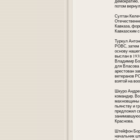
демократию, 
потом вернул
Султан Келеч
Отечественно
Кавказа, фор
Кавказским с
Туркул Антон
РОВС, затем 
основу нашег
выслан в 193
Владимир Бог
для Власова 
арестован за
ветеранов РО
взятой на во
Шкуро Андрей
командир. Во
махновщины п
пьянству и г
предложил св
занимавшуюс
Краснова.
Штейфон Бори
начальник шт