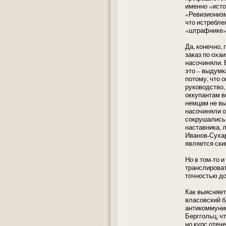
именно «исто
«Ревизионизм
что истребле
«штрафнике»
Да, конечно,
заказ по оха
насочиняли. 
это – выдумк
потому, что 
руководство,
оккупантам вс
немцам не вы
насочиняли о
сокрушались 
наставника, 
Иванов-Суха
является ски
Но в том-то и
транслироват
точностью до
Как выясняет
власовский б
антикоммунис
Берггольц, ч
но курс отеч