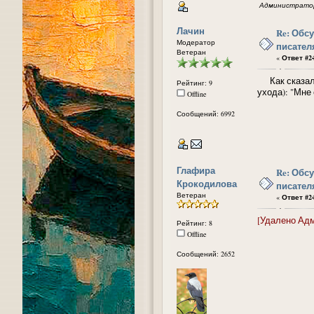
Администратор
Лачин
Re: Обс
Модератор
писател
Ветеран
«
Ответ #24
Как сказал м
Рейтинг: 9
ухода): "Мне 
Offline
Сообщений: 6992
Глафира
Re: Обс
Крокодилова
писател
Ветеран
«
Ответ #24
[Удалено Ад
Рейтинг: 8
Offline
Сообщений: 2652