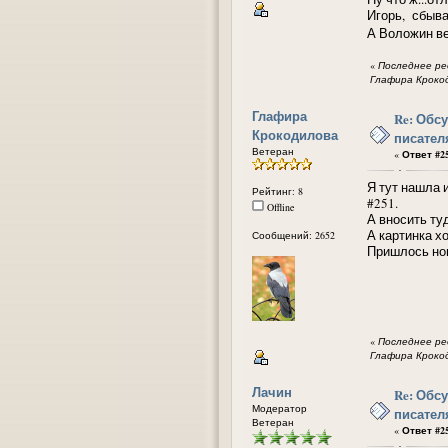
Игорь, сбыва
А Воложин ве
«
Последнее ред
Глафира Кроко
Глафира
Re: Обс
Крокодилова
писател
Ветеран
«
Ответ #25
Я тут нашла 
Рейтинг: 8
#251.
Offline
А вносить туд
А картинка х
Сообщений: 2652
Пришлось нов
«
Последнее ред
Глафира Кроко
Лачин
Re: Обс
Модератор
писател
Ветеран
«
Ответ #25