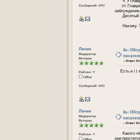
"9. У главр
10. Главред 
Сообщений: 6992
заблуждение,
Десятый вар
Нахожу. То ж
Лачин
Re: Обс
Модератор
писател
Ветеран
«
Ответ #24
Есть и 11 ва
Рейтинг: 9
Offline
Сообщений: 6992
Лачин
Re: Обс
Модератор
писател
Ветеран
«
Ответ #24
Какого чёрта
Рейтинг: 9
они проститу
Offline