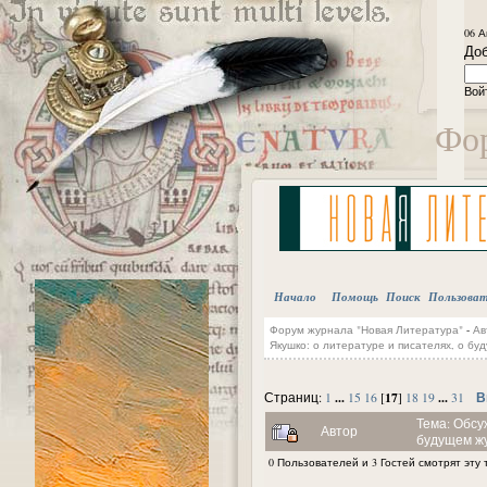
06 А
Доб
Вой
Фор
Начало
Помощь
Поиск
Пользова
Форум журнала "Новая Литература"
-
Ав
Якушко: о литературе и писателях, о бу
...
17
...
В
Страниц:
1
15
16
[
]
18
19
31
Тема: Обсу
Автор
будущем жу
0 Пользователей и 3 Гостей смотрят эту 