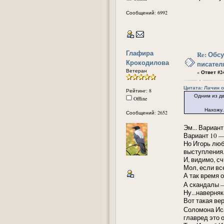
Сообщений: 6992
Глафира
Re: Обс
Крокодилова
писател
Ветеран
«
Ответ #24
Цитата: Лачин от
Рейтинг: 8
Одним из дв
Offline
Нахожу. То же
Сообщений: 2652
Эм... Вариан
Вариант 10 —
Но Игорь люб
выступления
И, видимо, с
Мол, если вс
А так время 
А скандалы —
Ну...наверня
Вот такая ве
Соломона И
главред это 