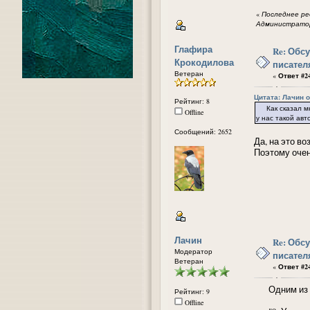
«
Последнее ред
Администратор
Глафира
Re: Обс
Крокодилова
писател
Ветеран
«
Ответ #24
Цитата: Лачин от
Рейтинг: 8
Как сказал мне
Offline
у нас такой авто
Сообщений: 2652
Да, на это во
Поэтому очен
Лачин
Re: Обс
Модератор
писател
Ветеран
«
Ответ #24
Одним из д
Рейтинг: 9
Offline