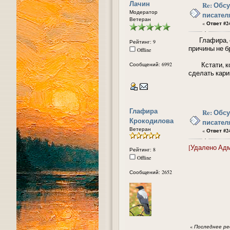
Лачин
Re: Обс
Модератор
писател
Ветеран
«
Ответ #24
Глафира, спа
Рейтинг: 9
причины не бр
Offline
Кстати, когд
Сообщений: 6992
сделать карик
Глафира
Re: Обс
Крокодилова
писател
Ветеран
«
Ответ #24
[Удалено Ад
Рейтинг: 8
Offline
Сообщений: 2652
«
Последнее ред