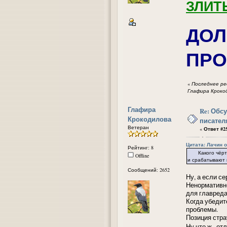
ЗЛИТ
ДОЛ
ПРО
«
Последнее ред
Глафира Кроко
Глафира
Re: Обс
Крокодилова
писател
Ветеран
«
Ответ #25
Цитата: Лачин от
Рейтинг: 8
Какого чёрта у
Offline
и срабатывают 
Сообщений: 2652
Ну, а если с
Ненормативно
для главреда
Когда убедит
проблемы.
Позиция стра
Ну что ж...о