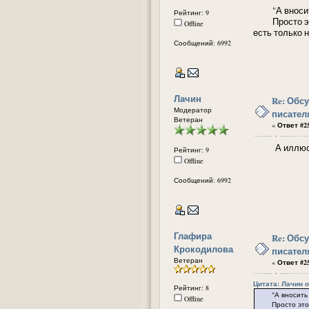
"А вносить т
Рейтинг: 9
Просто это 
Offline
есть только н
Сообщений: 6992
Лачин
Re: Обс
Модератор
писател
Ветеран
«
Ответ #25
А иллюстра
Рейтинг: 9
Offline
Сообщений: 6992
Глафира
Re: Обс
Крокодилова
писател
Ветеран
«
Ответ #25
Цитата: Лачин от
Рейтинг: 8
"А вносить туд
Offline
Просто это не 