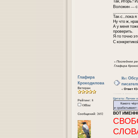
Так, Игорь? 
Воложин — с
___________
Так-с...пока 
Ну что ж, нр
А у меня тож
проверить.
Я-то точно эт
С конкретико
«
Последнее ред
Глафира Кроко
Глафира
Re: Обс
Крокодилова
писател
Ветеран
«
Ответ #24
Цитата: Лачин от
Рейтинг: 8
Какого чёрта у
Offline
и срабатывают 
ВОТ ИМЕННО
Сообщений: 2652
СВОБ
СЛОВА