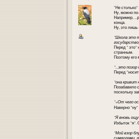
"Не столько" 
Ну, можно по
Например, ..
конца.
Ну, это лишь
"Школа это т
государство,
Перед " это"
странным.
Поэтому его 
"...это позо
Перед "носит
"она кривит 
Позабавило с
поскольку за
"«От чего ос
Наверно "ну"
"Я вновь ощу
Избыток "я".
"Мой взор бл
символами, л