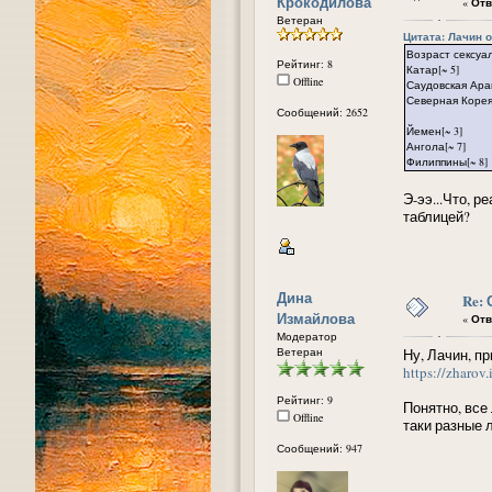
Крокодилова
«
Отв
Ветеран
Цитата: Лачин от
Возраст сексуа
Рейтинг: 8
Катар[~ 5]
Offline
Саудовская Арав
Северная Коре
Сообщений: 2652
Йемен[~ 3]
Ангола[~ 7]
Филиппины[~ 8]
Э-ээ...Что, р
таблицей?
Дина
Re:
Измайлова
«
Отв
Модератор
Ветеран
Ну, Лачин, п
https://zharov
Рейтинг: 9
Понятно, все
Offline
таки разные 
Сообщений: 947