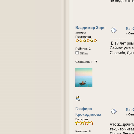
не беда, это 
Владимир Зоря
Re:
авторы
«
Отв
Постоялец
В 18 лет ром
Сейчас уже вд
Рейтинг: 2
Спасибо, Дин
Offline
Сообщений: 75
Глафира
Re:
Крокодилова
«
Отв
Ветеран
Что ж...дочит
тех, что чит
Рейтинг: 8
Пишет Дина х