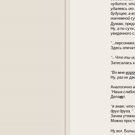
чудится, что
удаляясь от 
будущее, а 
никчемной с
Думаю, пред
Ну, а по сути
увиденного с
"...персонаж
Здесь опеча
"– Что ты и
Затесалась к
"Во мне
воро
Ну, раз их дв
Аналогично и
"Наша слабо
ю
Дела
т.
"я знаю, что
друг друга, "
Зачем утяжел
Можно просто
Ну вот. Боль