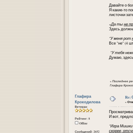
Давайте о бо
Я какие-то п
листочки зат
«Да ты
не п
Здесь должна
"У меня рот
Все "не" (4 ш
"У тебя неж
Думаю, здесь
«
Последнее ред
Глафира Кроко
Глафира
Re:
Крокодилова
«
Отв
Ветеран
Просматриваю
И вот, предл
Рейтинг: 8
Offline
"Игра Мишки
скорее, отс
Сообщений: 2652