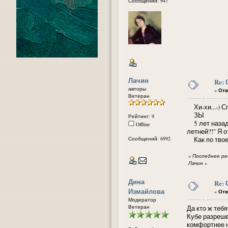
Сообщений: 947
Лачин
Re:
авторы
«
Отв
Ветеран
Хи-хи...-) С
ЗЫ
Рейтинг: 9
5 лет назад 
Offline
летней?!" Я о
Сообщений: 6992
Как по твоем
«
Последнее ред
Лачин
»
Дина
Re:
Измайлова
«
Отв
Модератор
Ветеран
Да кто ж тебя
Кубе разрешен
комфортнее н