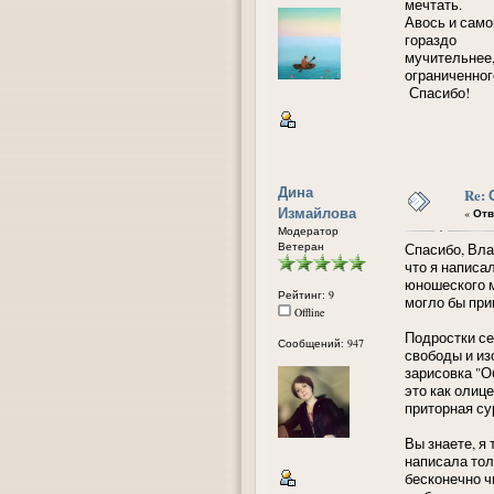
мечтать.
Авось и само
гораздо
мучительнее,
ограниченног
Спасибо!
Дина
Re:
Измайлова
«
Отв
Модератор
Ветеран
Спасибо, Вла
что я написал
юношеского м
Рейтинг: 9
могло бы приг
Offline
Подростки се
Сообщений: 947
свободы и из
зарисовка "О
это как олиц
приторная су
Вы знаете, я 
написала тол
бесконечно чи