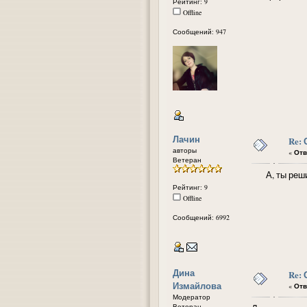
Рейтинг: 9
Offline
Сообщений: 947
Лачин
Re:
авторы
«
Отв
Ветеран
А, ты решила
Рейтинг: 9
Offline
Сообщений: 6992
Дина
Re:
Измайлова
«
Отв
Модератор
Ветеран