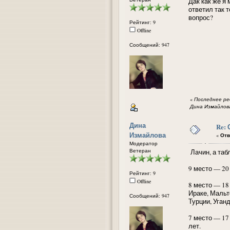
Дак как же я
ответил так 
вопрос?
Рейтинг: 9
Offline
Сообщений: 947
«
Последнее ред
Дина Измайлов
Дина
Re:
Измайлова
«
Отв
Модератор
Ветеран
Лачин, а таб
9 место — 20
Рейтинг: 9
Offline
8 место — 18
Ираке, Мальт
Сообщений: 947
Турции, Уган
7 место — 17
лет.