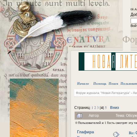
08 А
Доб
Вой
Фор
Начало
Помощь
Поиск
Пользова
Форум журнала "Новая Литература"
-
Ав
4
Вниз
Страниц:
1
2
3
[
]
5
Автор
Тема: Обсуж
0 Пользователей и 1 Гость смотрят эту т
Глафира
Re: