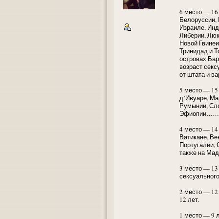
6 место — 16
Белоруссии, 
Израиле, Инд
Либерии, Люк
Новой Гвинеи
Тринидад и Т
островах Бар
возраст секс
от штата и ва
5 место — 15 
д’Ивуаре, Ма
Румынии, Сло
Эфиопии……а т
4 место — 14
Ватикане, Ве
Португалии, 
также на Мад
3 место — 13
сексуального
2 место — 12
12 лет.
1 место — 9 