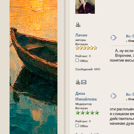
Лачин
Re:
авторы
«
Отв
Ветеран
А, ну если г
Впрочем, зак
Рейтинг: 9
понятие весь
Offline
Сообщений: 6992
Дина
Re:
Измайлова
«
Отв
Модератор
Ветеран
эти расплывч
я слишком вя
действительн
Рейтинг: 9
начинаю дума
Offline