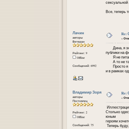
сексуальной 
Все, теперь т
Лачин
Re:
авторы
«
Отв
Ветеран
Дина, я знаю
публики на ф
Рейтинг: 9
Я не питаю 
Offline
А то не так
Сообщений: 6992
Просто я име
и в рамках о
Владимир Зоря
Re:
авторы
«
Отв
Постоялец
Иллюстрация 
Столько здес
Рейтинг: 2
юным
Offline
героям хочет
Сообщений: 75
Теперь буду,