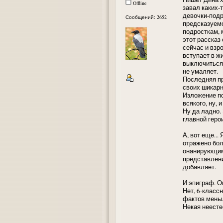
Offline
завал каких-
девочки-подр
Сообщений: 2652
предсказуемо
подросткам, 
этот рассказ
сейчас и взр
вступает в ж
выключиться 
не умаляет.
Последняя пр
своих шикарн
Изложение по
всякого, ну, 
Ну да ладно. 
главной геро
А, вот еще..
отражено бол
онанирующим 
представлений
добавляет.
И эпиграф. О
Нет, 6-класс
фактов мень
Некая неесте