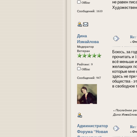
не равен пис
Offline
Художественн
Сообщений: 1610
Дина
Re:
Измайлова
«
Отв
Модератор
Ветеран
Боюсь, за го
прочитать и 1
всё меньше и
Рейтинг: 9
желающих пол
Offline
которые мне 
здесь не при
Сообщений: 947
общества - э
в свободное 
«
Последнее ред
Дина Измайлов
Администратор
Re:
Форума "Новая
«
Отв