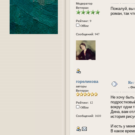
Модератор
Ветеран
Пожалуй, вы 
роман, так ч
Рейтинг: 9
Offline
Сообщений: 947
гореликова
Re:
авторы
«
Отв
Ветеран
Не хочу быть
подростковый
Рейтинг: 12
вокруг одни 
Offline
Дина, вам от
Сообщений: 1610
история рису
И есть у мен
В какое врем