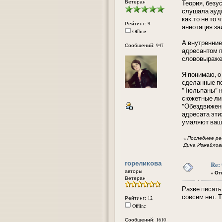
Ветеран
Теория, безу
слушала ауди
как-то не то 
Рейтинг: 9
аннотация за
Offline
А внутренние
Сообщений: 947
адресантом п
слововыраже
Я понимаю, о
сделанные по
"Тюльпаны" н
сюжетные лин
"Обездвиженн
адресата эти
умаляют ваш
«
Последнее ред
Дина Измайлов
гореликова
Re:
авторы
«
Отв
Ветеран
Разве писат
совсем нет. Т
Рейтинг: 12
Offline
Сообщений: 1610