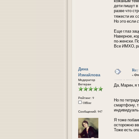
кожаным тем
дети пишут в
разве что ст
тяжести их 
Но это если
с
Еще глаз зац
Наверное,
ко
по-женски. П
Все ИМХО, р
Дина
Re:
Измайлова
«
Отв
Модератор
Ветеран
Да, Марин, я
Рейтинг: 9
Но по тетрад
Offline
смартфону, т
индивидуальн
Сообщений: 947
Я тоже побаи
осторожно вв
Тоже есть оп