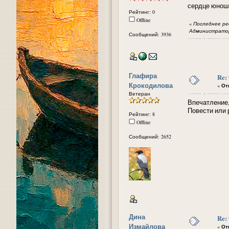
сердце юноши
Рейтинг: 0
Offline
«
Последнее ред
Администратор
Сообщений: 3936
Глафира
Re:
Крокодилова
«
Отв
Ветеран
Впечатление,
Повести или 
Рейтинг: 8
Offline
Сообщений: 2652
Дина
Re:
Измайлова
«
Отв