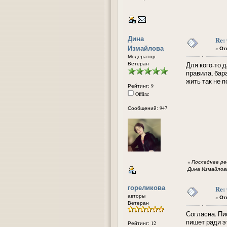
Дина
Re:
Измайлова
«
Отв
Модератор
Ветеран
Для кого-то д
правила, бар
жить так не 
Рейтинг: 9
Offline
Сообщений: 947
«
Последнее ред
Дина Измайлов
гореликова
Re:
авторы
«
Отв
Ветеран
Согласна. Пи
пишет ради э
Рейтинг: 12