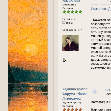
Измайлова
«
:
2
Модератор
Ветеран
Измайлова Д
Рейтинг: 9
...Кажется, ч
Offline
возвращается
элементов пр
Сообщений: 947
ветчину, кот
машинку, изд
который брат
этом организ
мясной снедь
охренеет от 
если бы он у
дверь входна
отзывался ег
возможно, ник
Администратор
Re:
Форума "Новая
«
Отв
Литература"
Аннотация к 
Администратор
Ветеран
Влюблённость