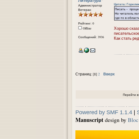
Литература"
Цитата: Горелик
Администратор
Писать – проце
Ветеран
Но читатель по
где-то в област
Рейтинг: 0
Хорошо сказа
Offline
писательское
Сообщений: 3936
Как стать ре
1
Вверх
Страниц: [
]
2
Перейти в
Powered by SMF 1.1.4
|
Manuscript
design by
Bloc