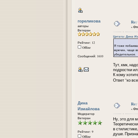
гореликова
Re:
авторы
«
Отв
Ветеран
Цитата: Дина Из
Рейтинг: 12
Я тоже побаива
Offline
мужчин, чаще вс
убедительное.
Сообщений: 1610
Тут, кмк, на
подростки ил
К кому хотит
Ответ "ко вс
Дина
Re:
Измайлова
«
Отв
Модератор
Ветеран
Ну, это для м
Теоретически
в стилистике,
Рейтинг: 9
душе. Призна
Offline