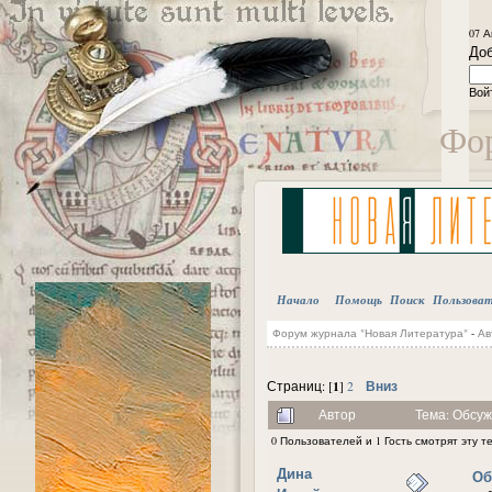
07 А
Доб
Вой
Фор
Начало
Помощь
Поиск
Пользова
Форум журнала "Новая Литература"
-
Ав
1
Вниз
Страниц: [
]
2
Автор
Тема: Обсуж
0 Пользователей и 1 Гость смотрят эту т
Дина
Об