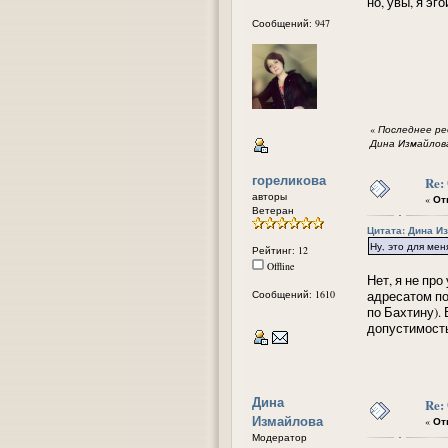
но, увы, я эг
Сообщений: 947
«
Последнее ред
Дина Измайлов
гореликова
Re:
авторы
«
Отв
Ветеран
Цитата: Дина Из
Ну, это для мен
Рейтинг: 12
Offline
Нет, я не пр
Сообщений: 1610
адресатом по
по Бахтину).
допустимость
Дина
Re:
Измайлова
«
Отв
Модератор