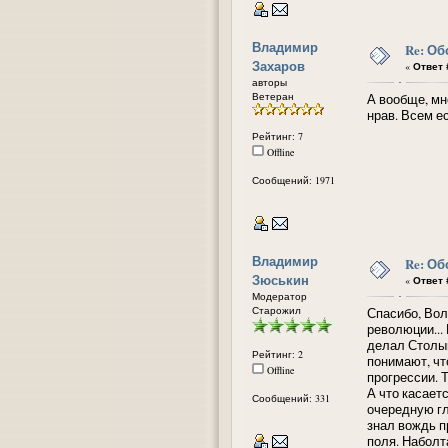
Владимир
Re: Об
Захаров
«
Ответ #
авторы
Ветеран
А вообще, мн
нрав. Всем е
Рейтинг: 7
Offline
Сообщений: 1971
Владимир
Re: Об
Зюськин
«
Ответ #
Модератор
Старожил
Спасибо, Вол
революции...
делал Столып
Рейтинг: 2
понимают, чт
Offline
прогрессии. 
А что касает
Сообщений: 331
очередную гл
знал вождь п
поля. Наболт