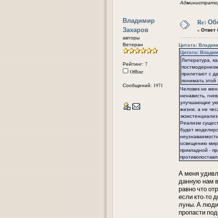
Администратор
Владимир
Re: Об
Захаров
«
Ответ #
авторы
Ветеран
Цитата: Владими
Цитата: Владими
Литература, ка
Рейтинг: 7
постмодернизме
Offline
прилетают с др
понимать этой 
Сообщений: 1971
Человек не меня
ненависть, гне
улучшающие уют
жизни, а не че
экзистенциализм
Реализм сущест
будет моделиров
неузнаваемости
освещению мира
прикладной - п
противопоставл
А меня удивл
данную нам в
равно что от
если кто-то д
луны. А люди
пропасти под