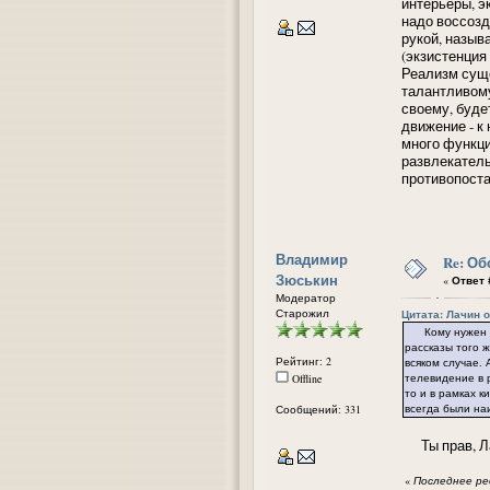
интерьеры, э
надо воссозд
рукой, назыв
(экзистенция 
Реализм суще
талантливому
своему, буде
движение - к
много функци
развлекатель
противопоста
Владимир
Re: Об
Зюськин
«
Ответ #
Модератор
Старожил
Цитата: Лачин от
Кому нужен сло
рассказы того ж
Рейтинг: 2
всяком случае. 
телевидение в р
Offline
то и в рамках 
всегда были на
Сообщений: 331
Ты прав, Ла
«
Последнее ред