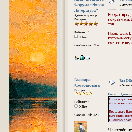
Форума "Новая
«
Ответ #
Литература"
Когда я пред
Администратор
понравился. 
Ветеран
тон.
Рейтинг: 0
Предлагаю Ва
Offline
которые могу
считаете не
Сообщений: 3936
Глафира
Re: Об
Крокодилова
«
Ответ #
Ветеран
Цитата: Админис
Когда я предло
Рейтинг: 8
больше хотите в
Offline
Предлагаю Вам 
Сообщений: 2652
вытеснить свои
К нашему обою
Я способству