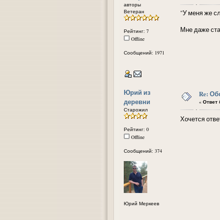
авторы
Ветеран
"У меня же с
Мне даже ста
Рейтинг: 7
Offline
Сообщений: 1971
Юрий из
Re: Об
деревни
«
Ответ #
Старожил
Хочется ответ
Рейтинг: 0
Offline
Сообщений: 374
Юрий Меркеев