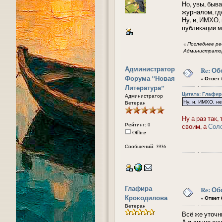
Но, увы, быв
журналом, гд
Ну, и, ИМХО,
публикации м
«
Последнее ред
Администратор
Администратор
Re: Об
Форума "Новая
«
Ответ #
Литература"
Цитата: ᠌Глафир
Администратор
Ну, и, ИМХО, н
Ветеран
Ну а раз так
Рейтинг: 0
своим, а
Сол
Offline
Сообщений: 3936
Глафира
Re: Об
Крокодилова
«
Ответ #
Ветеран
Всё же уточн
А я лично сч