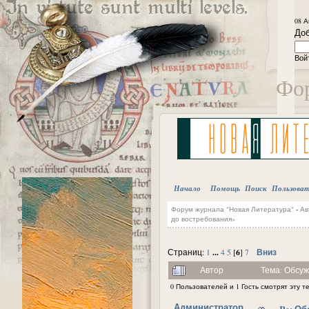
08 А
Доб
Вой
Фор
Начало
Помощь
Поиск
Пользова
Форум журнала "Новая Литература"
-
Ав
до востребования»
...
6
Вниз
Страниц:
1
4
5
[
]
7
Автор
Тема: Обсуж
0 Пользователей и 1 Гость смотрят эту т
Администратор
Re: Об