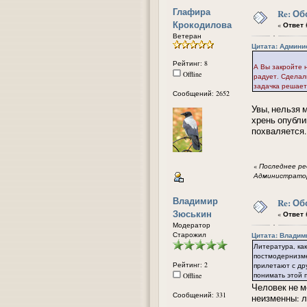
Глафира
Re: Об
Крокодилова
«
Ответ #
Ветеран
Цитата: Админис
Рейтинг: 8
А Вы закройте н
Offline
радует. Сделал
задачка решает
Сообщений: 2652
Увы, нельзя 
хрень опубли
похваляется
«
Последнее ред
Администратор
Владимир
Re: Об
Зюськин
«
Ответ #
Модератор
Старожил
Цитата: Владими
Литература, как
постмодернизме
Рейтинг: 2
прилетают с др
понимать этой 
Offline
Человек не ме
Сообщений: 331
неизменны: л