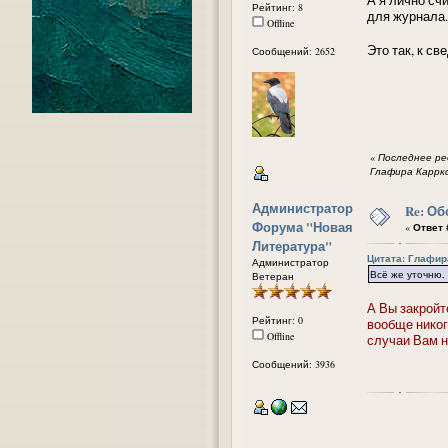
Рейтинг: 8
для журнала.
Offline
Это так, к с
Сообщений: 2652
«
Последнее ред
᠌Глафира Каррк
Администратор
Re: Об
Форума "Новая
«
Ответ #
Литература"
Цитата: ᠌Глафир
Администратор
Всё же уточню,
Ветеран
А Вы закройт
Рейтинг: 0
вообще никог
Offline
случаи Вам н
Сообщений: 3936