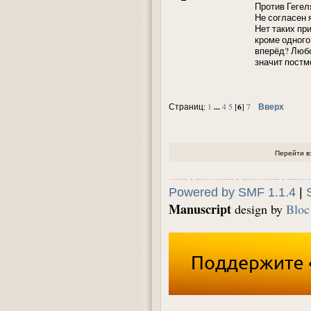
Против Гегел
Не согласен 
Нет таких пр
кроме одного
вперёд? Любо
значит постм
...
6
Вверх
Страниц:
1
4
5
[
]
7
Перейти в
Powered by SMF 1.1.4
|
Manuscript
design by
Bloc