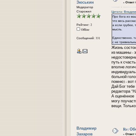
Зюськин
«
Ответ #
Модератор
Старожил
Цитата: Владими
Про бога из ма
что весь расск
Рейтинг: 2
а если грубее,
мысль.
Offline
Единственно, т
Сообщений: 331
с не тривиальн
Жизнь состои
из машины - 
недостоверны
путь к счаст
вполне логич
индивидуальн
больной голо
помню) - вот
Дай Бог тебе
редактора "Н
А оценённое т
могу поучаст
вещи. Только
Владимир
Re: Об
Захаров
«
Ответ #