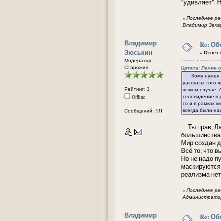
"удивляет". 
«
Последнее ред
Владимир Заха
Владимир
Re: Об
Зюськин
«
Ответ #
Модератор
Старожил
Цитата: Лачин от
Кому нужен сло
рассказы того ж
Рейтинг: 2
всяком случае. 
телевидение в р
Offline
то и в рамках 
всегда были на
Сообщений: 331
Ты прав, Лач
большинства 
Мир создан д
Всё то, что в
Но не надо п
маскируются 
реа
«
Последнее ред
Администратор
Владимир
Re: Об