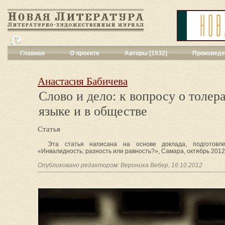
Главная
О проекте
Авторы [1532]
Произведе
Критика
[551]
Малая художес
Анастасия Бабичева
Переводы поэз
Слово и дело: к вопросу о толер
Переводы проз
языке и в обществе
Публицистика
[
Рассказы
[2052
Сценарии
[16]
Статья
Философия, на
Эта статья написана на основе доклада, подготовле
Драматургия
[9
«Инвалидность: разность или равность?», Самара, октябрь 2012
Повести, рома
Опубликовано редактором: Вероника Вебер, 16.10.2012
Галерея
[144]
Поэзия
[1016]
Другие жанры
[
Все жанры
[561