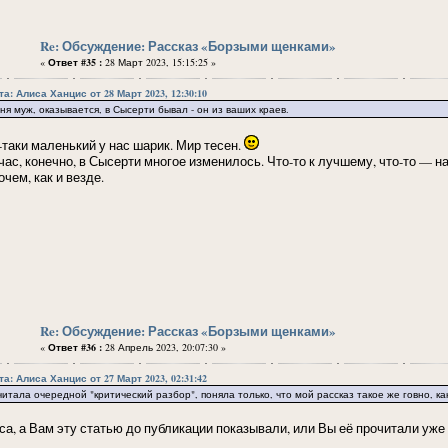
Re: Обсуждение: Рассказ «Борзыми щенками»
«
Ответ #35 :
28 Март 2023, 15:15:25 »
та: Алиса Ханцис от 28 Март 2023, 12:30:10
ня муж, оказывается, в Сысерти бывал - он из ваших краев.
-таки маленький у нас шарик. Мир тесен.
час, конечно, в Сысерти многое изменилось. Что-то к лучшему, что-то — н
чем, как и везде.
Re: Обсуждение: Рассказ «Борзыми щенками»
«
Ответ #36 :
28 Апрель 2023, 20:07:30 »
та: Алиса Ханцис от 27 Март 2023, 02:31:42
итала очередной "критический разбор", поняла только, что мой рассказ такое же говно, ка
са, а Вам эту статью до публикации показывали, или Вы её прочитали уже 