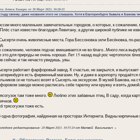
та: Алиса Ханцис от 28 Март 2023, 10:28:15
 стыду своему, даже названия этого не слышала. Хотя в Екатеринбурге бывала и Бажова чи
оссии много маленьких замечательных городков, о которых, к сожалению,
 Плёс стал известен благодаря Левитану, а другие широкой публике не изв
 Сысерти очень живописные места. Гора Бессоновка (или Бесёновка, по-ра
д.
 к сожалению, человек подчас вмешивается не во благо...Много леса выруб
е это для природы не очень хорошо. Лет 15 назад ещё рос чертополох близ 
в сейчас и так нечасто увидишь, увы.
ысерти работает фарфоровый завод. К счастью, не закрылся, и выпускает 
катеринбурге есть фирменный магазин. Ну, и даже в аэропорту продаётся 
льников (и не только) возят в Сысерть на экскурсии. В музей Бажова, на 
форовом заводе можно расписать себе тарелку или кружку и взять домой
рясогузок там тоже много.
Люблю этих забавных птиц. В саду, когда кар
вячков.
б трясогузки тоже есть.
 одна фотография, найденная на просторах Интернета. Видны кирпичные к
следнее редактирование: 28 Март 2023, 10:55:24 от Матвей ᠌ ᠌Васильевич ᠌
»
Re: Обсуждение: Рассказ «Борзыми щенками»