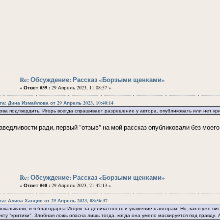
Re: Обсуждение: Рассказ «Борзыми щенками»
«
Ответ #39 :
29 Апрель 2023, 11:08:57 »
та: Дина Измайлова от 29 Апрель 2023, 10:40:14
ва подтвердить, Игорь всегда спрашивает разрешение у автора, опубликовать или нет кр
аведливости ради, первый "отзыв" на мой рассказ опубликовали без моего
Re: Обсуждение: Рассказ «Борзыми щенками»
«
Ответ #40 :
29 Апрель 2023, 21:42:13 »
та: Алиса Ханцис от 29 Апрель 2023, 08:56:37
показывали, и я благодарна Игорю за деликатность и уважение к авторам. Но, как я уже пи
кту "критики". Злобная ложь опасна лишь тогда, когда она умело маскируется под правду.