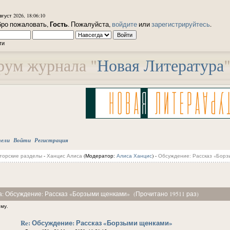
вгуст 2026, 18:06:10
Гость
ро пожаловать,
. Пожалуйста,
войдите
или
зарегистрируйтесь
.
ти
ум журнала "
Новая Литература
тели
Войти
Регистрация
торские разделы
-
Ханцис Алиса
(Модератор:
Алиса Ханцис
) -
Обсуждение: Рассказ «Бор
а: Обсуждение: Рассказ «Борзыми щенками» (Прочитано 19511 раз)
ему.
Re: Обсуждение: Рассказ «Борзыми щенками»