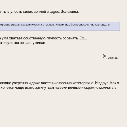
нять глупость своих воплей в адрес Воложина.
орение реальных критических отзывов. И всех нас бы пропесочили, как надо, и
да ума хватает собственную глупость осознать. Эх...
го чувства не заслуживает.
Записан
полне уверенно и даже частенько весьма категорично. И вдруг "Как я
е хочется чаще всего заткнуться на веки вечные и скромно молчать в