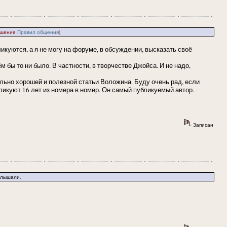
ушение
Правил общения
]
куются, а я не могу на форуме, в обсуждении, высказать своё
 бы то ни было. В частности, в творчестве Джойса. И не надо,
льно хорошей и полезной статьи Воложина. Буду очень рад, если
убликуют 16 лет из номера в номер. Он самый публикуемый автор.
Записан
слышали.