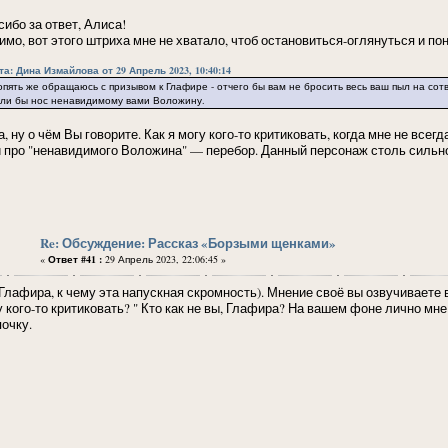
сибо за ответ, Алиса!
имо, вот этого штриха мне не хватало, чтоб остановиться-оглянуться и по
та: Дина Измайлова от 29 Апрель 2023, 10:40:14
ять же обращаюсь с призывом к Глафире - отчего бы вам не бросить весь ваш пыл на сотв
рли бы нос ненавидимому вами Воложину.
, ну о чём Вы говорите. Как я могу кого-то критиковать, когда мне не всег
и про "ненавидимого Воложина" — перебор. Данный персонаж столь сильно
Re: Обсуждение: Рассказ «Борзыми щенками»
«
Ответ #41 :
29 Апрель 2023, 22:06:45 »
Глафира, к чему эта напускная скромность). Мнение своё вы озвучиваете в
у кого-то критиковать? " Кто как не вы, Глафира? На вашем фоне лично мн
почку.