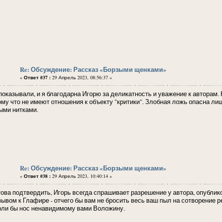
Re: Обсуждение: Рассказ «Борзыми щенками»
«
Ответ #37 :
29 Апрель 2023, 08:56:37 »
показывали, и я благодарна Игорю за деликатность и уважение к авторам. 
ому что не имеют отношения к объекту "критики". Злобная ложь опасна лиш
ыми нитками.
Re: Обсуждение: Рассказ «Борзыми щенками»
«
Ответ #38 :
29 Апрель 2023, 10:40:14 »
ова подтвердить, Игорь всегда спрашивает разрешение у автора, опублико
зывом к Глафире - отчего бы вам не бросить весь ваш пыл на сотворение р
рли бы нос ненавидимому вами Воложину.