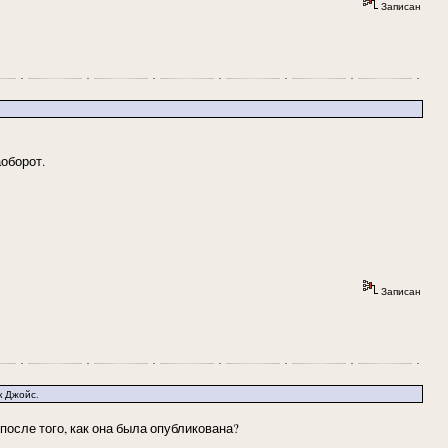
Записан
аоборот.
Записан
к Джойс.
после того, как она была опубликована?