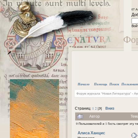
07 А
Доб
Вой
Фор
Начало
Помощь
Поиск
Пользова
Форум журнала "Новая Литература"
-
Ав
3
Вниз
Страниц:
1
2
[
]
Автор
Тем
0 Пользователей и 1 Гость смотрят эту т
Алиса Ханцис
Модератор