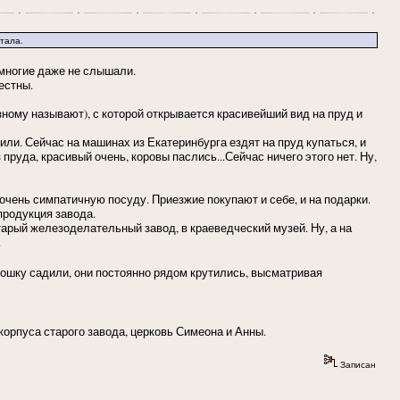
тала.
 многие даже не слышали.
естны.
зному называют), с которой открывается красивейший вид на пруд и
или. Сейчас на машинах из Екатеринбурга ездят на пруд купаться, и
пруда, красивый очень, коровы паслись...Сейчас ничего этого нет. Ну,
очень симпатичную посуду. Приезжие покупают и себе, и на подарки.
продукция завода.
старый железоделательный завод, в краеведческий музей. Ну, а на
.
тошку садили, они постоянно рядом крутились, высматривая
орпуса старого завода, церковь Симеона и Анны.
Записан