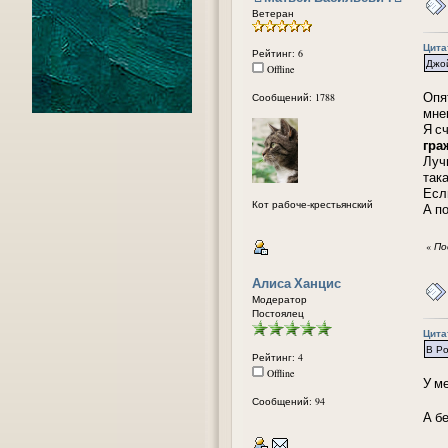
Ветеран
Цитат
Рейтинг: 6
Джо
Offline
Опя
Сообщений: 1788
мне
Я с
гра
Луч
така
Есл
Кот рабоче-крестьянский
А п
«
По
Алиса Ханцис
Модератор
Постоялец
Цитат
В Ро
Рейтинг: 4
Offline
У ме
Сообщений: 94
А б