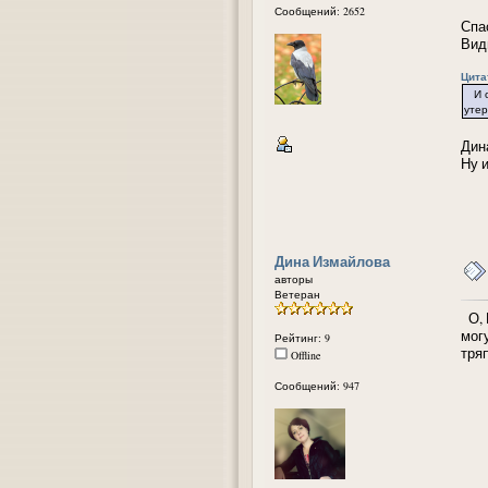
Сообщений: 2652
Спа
Вид
Цита
И оп
уте
Дина
Ну 
Дина Измайлова
авторы
Ветеран
О, 
мог
Рейтинг: 9
тря
Offline
Сообщений: 947