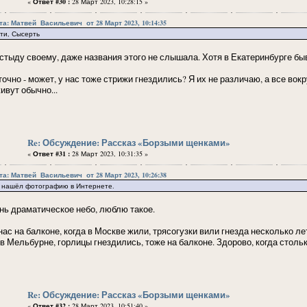
«
Ответ #30 :
28 Март 2023, 10:28:15 »
а: Матвей ᠌ ᠌Васильевич ᠌ от 28 Март 2023, 10:14:35
ти, Сысерть
к стыду своему, даже названия этого не слышала. Хотя в Екатеринбурге бы
 точно - может, у нас тоже стрижи гнездились? Я их не различаю, а все во
ивут обычно...
Re: Обсуждение: Рассказ «Борзыми щенками»
«
Ответ #31 :
28 Март 2023, 10:31:35 »
а: Матвей ᠌ ᠌Васильевич ᠌ от 28 Март 2023, 10:26:38
, нашёл фотографию в Интернете.
нь драматическое небо, люблю такое.
 нас на балконе, когда в Москве жили, трясогузки вили гнезда несколько л
, в Мельбурне, горлицы гнездились, тоже на балконе. Здорово, когда столь
Re: Обсуждение: Рассказ «Борзыми щенками»
«
Ответ #32 :
28 Март 2023, 10:51:40 »