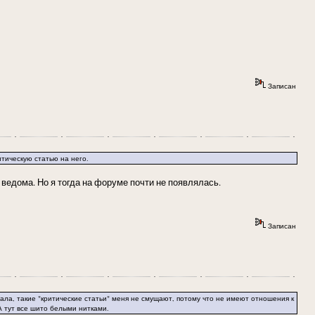
Записан
итическую статью на него.
 ведома. Но я тогда на форуме почти не появлялась.
Записан
сала, такие "критические статьи" меня не смущают, потому что не имеют отношения к
 А тут все шито белыми нитками.