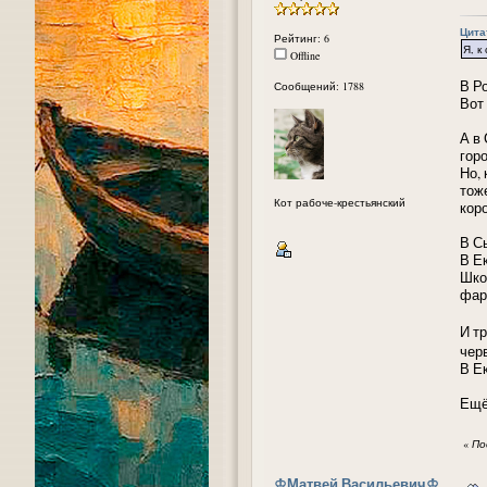
Цита
Рейтинг: 6
Я, к
Offline
В Р
Сообщений: 1788
Вот
А в
горо
Но,
тож
Кот рабоче-крестьянский
коро
В С
В Е
Шко
фар
И т
чер
В Ек
Ещё
«
По
᠌♔Матвей Васильевич♔