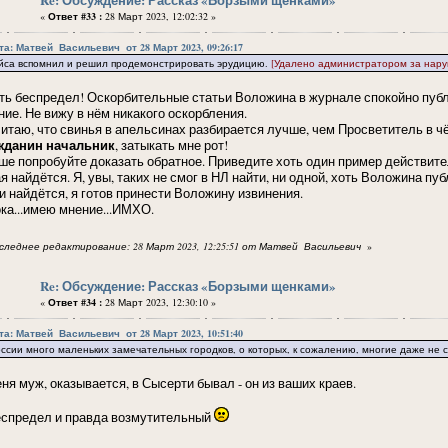
«
Ответ #33 :
28 Март 2023, 12:02:32 »
а: Матвей ᠌ ᠌Васильевич ᠌ от 28 Март 2023, 09:26:17
йса вспомнил и решил продемонстрировать эрудицию.
[Удалено администратором за нар
ть беспредел! Оскорбительные статьи Воложина в журнале спокойно публи
ние. Не вижу в нём никакого оскорбления.
читаю, что свинья в апельсинах разбирается лучше, чем Просветитель в чём
жданин начальник
, затыкать мне рот!
ше попробуйте доказать обратное. Приведите хоть один пример действите
я найдётся. Я, увы, таких не смог в НЛ найти, ни одной, хоть Воложина п
и найдётся, я готов принести Воложину извинения.
ока...имею мнение...ИМХО.
следнее редактирование: 28 Март 2023, 12:25:51 от Матвей ᠌ ᠌Васильевич ᠌
»
Re: Обсуждение: Рассказ «Борзыми щенками»
«
Ответ #34 :
28 Март 2023, 12:30:10 »
а: Матвей ᠌ ᠌Васильевич ᠌ от 28 Март 2023, 10:51:40
ссии много маленьких замечательных городков, о которых, к сожалению, многие даже не 
ня муж, оказывается, в Сысерти бывал - он из ваших краев.
еспредел и правда возмутительный