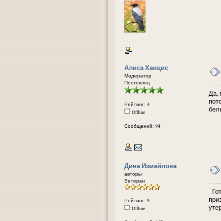
Алиса Ханцис
Модератор
Постоялец
Да, 
пот
Рейтинг: 4
бел
Offline
Сообщений: 94
Дина Измайлова
авторы
Ветеран
Гот
при
Рейтинг: 9
уте
Offline