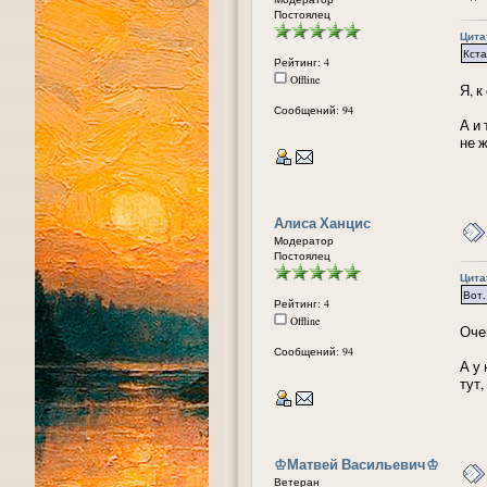
Постоялец
Цитат
Кста
Рейтинг: 4
Offline
Я, 
Сообщений: 94
А и
не ж
Алиса Ханцис
Модератор
Постоялец
Цитат
Вот
Рейтинг: 4
Offline
Оче
Сообщений: 94
А у
тут
᠌♔Матвей Васильевич♔
Ветеран