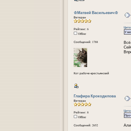
᠌♔Матвей Васильевич♔
Ветеран
Цита
Рейтинг: 6
У ме
Offline
Сообщений: 1788
Всё
Сей
Впро
Кот рабоче-крестьянский
Глафира Крокодилова
Ветеран
Цита
Рейтинг: 8
Проч
Offline
Али
Сообщений: 2652