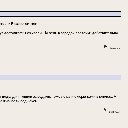
вала и Бажова читала.
круг ласточками называли. Но ведь в городах ласточки действительно
Записан
ет подряд и птенцов выводили. Тоже летали с червяками в клювах. А
ко живности под боком.
Записан