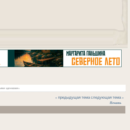
"
зыми щенками»
« предыдущая тема
следующая тема »
Печать