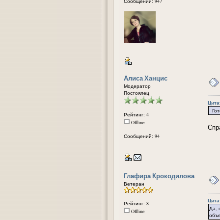
Сообщений: 947
Алиса Ханцис
Модератор
Постоялец
Цита
Гото
Рейтинг: 4
Offline
Спр
Сообщений: 94
Глафира Крокодилова
Ветеран
Цита
Рейтинг: 8
Да, 
Offline
объе