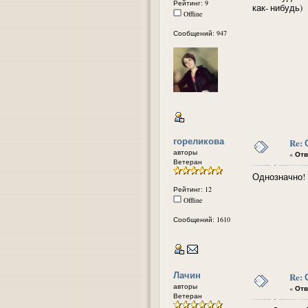
Рейтинг: 9
как- нибудь)
Offline
Сообщений: 947
гореликова
Re:
авторы
«
Отв
Ветеран
Однозначно!
Рейтинг: 12
Offline
Сообщений: 1610
Лачин
Re:
авторы
«
Отв
Ветеран