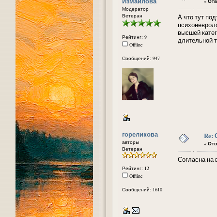
Измайлова
«
Отв
Модератор
Ветеран
А что тут по
психоневроло
высшей катег
Рейтинг: 9
длительной т
Offline
Сообщений: 947
гореликова
Re:
авторы
«
Отв
Ветеран
Согласна на 
Рейтинг: 12
Offline
Сообщений: 1610