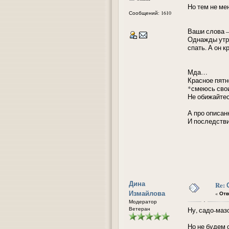
Но тем не ме
Сообщений: 1610
Ваши слова –
Однажды утро
спать. А он к
Мда…
Красное пятно
*смеюсь сво
Не обижайтесь
А про описан
И последств
Дина
Re:
Измайлова
«
Отв
Модератор
Ветеран
Ну, садо-маз
Но не будем 