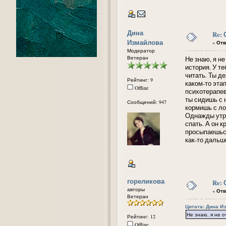
Дина
Re:
Измайлова
«
Отв
Модератор
Ветеран
Не знаю, я н
история. У те
читать. Ты д
Рейтинг: 9
каком-то этап
Offline
психотерапев
ты сидишь с 
Сообщений: 947
кормишь с ло
Однажды утро
спать. А он к
просыпаешься
как-то дальш
гореликова
Re:
авторы
«
Отв
Ветеран
Цитата: Дина Из
Не знаю, я не 
Рейтинг: 12
Offline