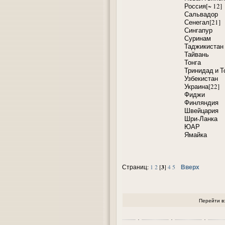
Россия[~ 12]
Сальвадор
Сенегал[21]
Сингапур
Суринам
Таджикистан
Тайвань
Тонга
Тринидад и Т
Узбекистан
Украина[22]
Фиджи
Финляндия
Швейцария
Шри-Ланка
ЮАР
Ямайка
3
Вверх
Страниц:
1
2
[
]
4
5
Перейти в