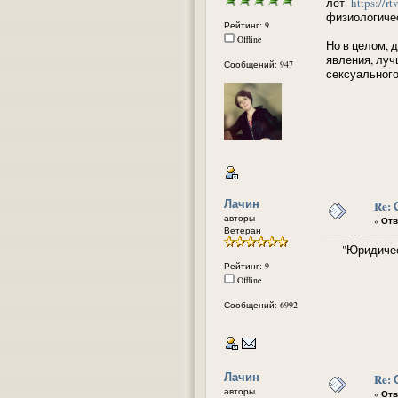
лет
https://r
физиологичес
Рейтинг: 9
Offline
Но в целом, 
явления, луч
Сообщений: 947
сексуального 
Лачин
Re:
авторы
«
Отв
Ветеран
"Юридическим
Рейтинг: 9
Offline
Сообщений: 6992
Лачин
Re:
авторы
«
Отв