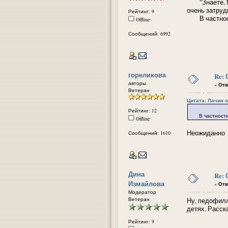
"Знаете, Мар
очень затруд
Рейтинг: 9
В частности
Offline
Сообщений: 6992
гореликова
Re:
авторы
«
Отв
Ветеран
Цитата: Лачин от
Рейтинг: 12
В частности, м
Offline
Неожиданно
Сообщений: 1610
Дина
Re:
Измайлова
«
Отв
Модератор
Ветеран
Ну, педофилл
детях. Расска
Рейтинг: 9