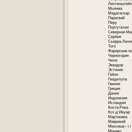
Лихтенштейн
Мьянма
Мадагаскар
Парагвай
Перу
Португалия
Северная Ма
Сербия
Сьерра-Леон
Того
Фарерские о
Черногория
Чили
Эквадор
Эстония
Габон
Гваделупа
Гвинея
Греция
Дания
Индонезия
Исландия
Коста-Рика
Кот-д’Ивуар
Мартиника
Маврикий
Мексика[~ 11
Монако