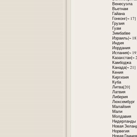
Венесуэла
Вьетнам
Гайана
Гонконг[~ 17]
Грузия
Гуам
Зимбабве
Израиль[~ 18
Индия
Иордания
Испания[~ 19
Казахстан[~ 
Камбоджа
Канада[~ 21]
Кения
Киргизия
Куба
Литва[20]
Латвия
Либерия
Люксембург
Малайзия
Мали
Молдавия
Нидерланды
Новая Зелан
Норвегия
Новая Гвинея