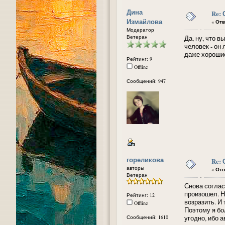
Дина
Re:
Измайлова
«
Отв
Модератор
Ветеран
Да, ну, что 
человек - он
даже хороши
Рейтинг: 9
Offline
Сообщений: 947
гореликова
Re:
авторы
«
Отв
Ветеран
Снова соглас
произошел. Н
Рейтинг: 12
возразить. И 
Offline
Поэтому я бо
Сообщений: 1610
угодно, ибо 