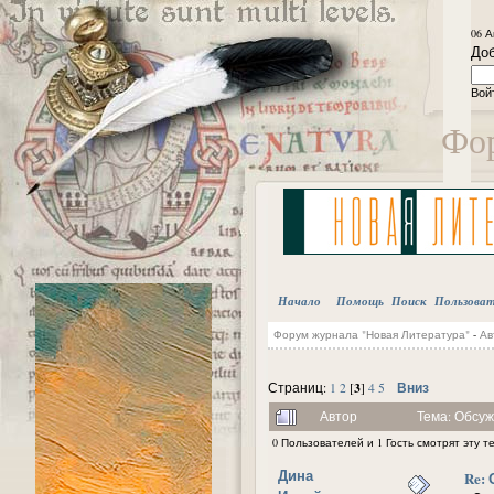
06 А
Доб
Вой
Фор
Начало
Помощь
Поиск
Пользова
Форум журнала "Новая Литература"
-
Ав
3
Вниз
Страниц:
1
2
[
]
4
5
Автор
Тема: Обсуж
0 Пользователей и 1 Гость смотрят эту т
Дина
Re: