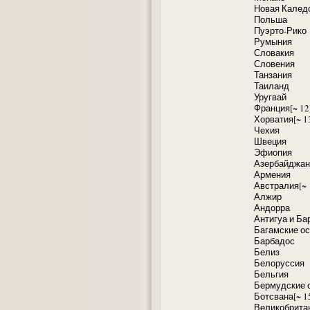
Новая Калед
Польша
Пуэрто-Рико
Румыния
Словакия
Словения
Танзания
Таиланд
Уругвай
Франция[~ 12
Хорватия[~ 1
Чехия
Швеция
Эфиопия
Азербайджан
Армения
Австралия[~ 
Алжир
Андорра
Антигуа и Ба
Багамские о
Барбадос
Белиз
Белоруссия
Бельгия
Бермудские 
Ботсвана[~ 1
Великобритан