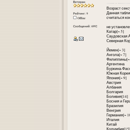
Ветеран
Возраст секс
Данная табли
Рейтинг: 9
считаться ко
Offline
Сообщений: 6992
не установ
Катар[~ 5]
Саудовская А
Северная Ко
Йемен[~ 3]
Ангола[~ 7]
Филиппины[~ 
Аргентина
Буркина-Фасо
Южная Корея
Япония[~ 9]
Австрия
Албания
Болгария
Боливия[14]
Босния и Гер
Бразилия
Венгрия
Германия[~ 1
Италия
Китай
Колумбия[15