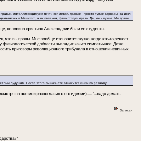
авых, интеллигенция уже почти вся левая, правые - просто тупые варвары, за искл.
демьянских и Майнхоф, а их палачей, фашистскую мразь. Да, мы - лучше. Мы правы.
ще, половина христиан Александрии были ее студенты.
н, что вы правы. Мне вообще становится жутко, когда кто-то решает
пу физиологической доблести выглядит как-то симпатичнее. Даже
ыносить приговоры революционного трибунала в отношении невинных
етлым будущим. После этого вы начнёте относится к ним по разному.
смотря на все мои разногласия с его идеями) — "...надо делать
Записан
дарства?"