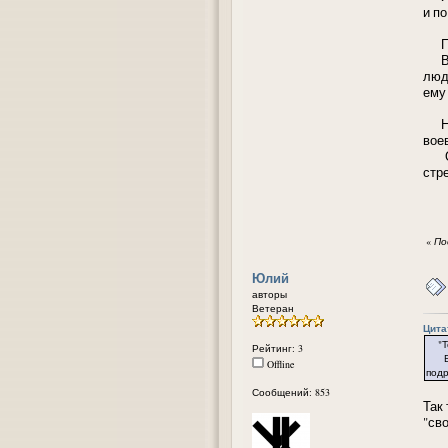
и по
Пол
Вы 
люд
ему
Нас
вое
О п
стр
«
По
Юлий
авторы
Ветеран
Цитат
"То 
Рейтинг: 3
В к
Offline
подр
Сообщений: 853
Так
"сво