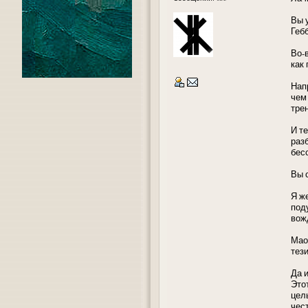
Вы 
Геб
Во-
как 
Нап
чем
тре
И т
раз
бесс
Вы с
Я ж
под
вож
Мао
тез
Да 
Это
цел
чес