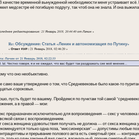
ачестве временной вынужденной необходимости меня устраивает всё. Н
рмил медсестре её погибшую подругу, так чтоб она не знала. И она выжил
следнее редактирование: 21 Январь 2018, 20:44:40 от Лачин
»
Re: Обсуждение: Статья «Ленин и автономизация по Путину»
«
Ответ #169 :
21 Январь 2018, 02:46:20 »
а: Лачин от 21 Январь 2018, 02:22:33
. Честно говоря, я и не ожидал, что вас будет так раздражать сие моё мнение...
ому что оно необъективно.
е само ваше утверждение о том, что Средневековье было какое-то пурита
дцатых-сороковых.
ошо, пусть будет по вашему. Пройдемся по пунктам той самой "средневек
ожения, а в правой — мои:
Секс предназначен исключительно для вопроизведения — секс у человека м
 всякой связи с воспроизведением.
От секса женщина удовольствия получать не должна — от секса женщина 
Рекомендуется только одна поза, "миссионерская" — допустимы любые позы
Контрацептивы и прерывание полового акта есть смертный грех — контрац
Есть только один законный вид секса, вагинальный, прочие смертный грех —