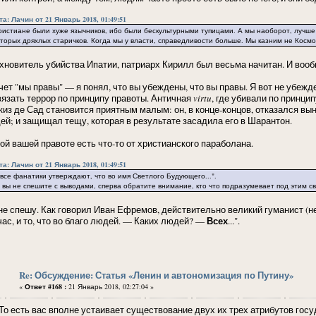
а: Лачин от 21 Январь 2018, 01:49:51
тиане были хуже язычников, ибо были бескультурными тупицами. А мы наоборот, лучше пр
торых дряхлых старичков. Когда мы у власти, справедливости больше. Мы казним не Космо
хновитель убийства Ипатии, патриарх Кирилл был весьма начитан. И вооб
чет "мы правы" — я понял, что вы убеждены, что вы правы. Я вот не убежде
вязать террор по принципу правоты. Античная
virtu
, где убивали по принци
киз де Сад становится приятным малым: он, в конце-концов, отказался в
ей; и защищал тещу, которая в результате засадила его в Шарантон.
той вашей правоте есть что-то от христианского параболана.
а: Лачин от 21 Январь 2018, 01:49:51
все фанатики утверждают, что во имя Светлого Будующего...".
 не спешите с выводами, сперва обратите внимание, кто что подразумевает под этим св
 не спешу. Как говорил Иван Ефремов, действительно великий гуманист (не
Всех
час, и то, что во благо людей. — Каких людей? —
...".
Re: Обсуждение: Статья «Ленин и автономизация по Путину»
«
Ответ #168 :
21 Январь 2018, 02:27:04 »
 есть вас вполне устаивает существование двух их трех атрибутов госу