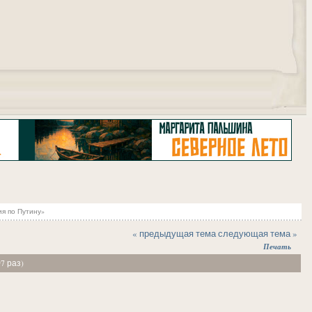
"
я по Путину»
« предыдущая тема
следующая тема »
Печать
7 раз)