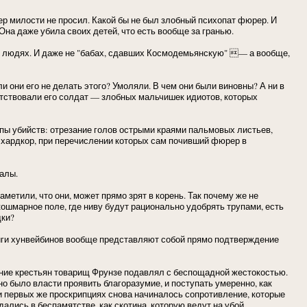
ер милости не просил. Какой бы не был злобный психопат фюрер. И
Она даже убила своих детей, что есть вообще за гранью.
ных людях. И даже не "бабах, сдавших Космодемьянскую" — а вообще,
 они его не делать этого? Умоляли. В чем они были виновны? А ни в
етствовали его солдат — злобных мальчишек идиотов, которых
типы убийств: отрезание голов острыми краями пальмовых листьев,
 хардкор, при перечислении которых сам почивший фюрер в
калы.
метили, что они, может прямо зрят в корень. Так почему же не
кошмарное поле, где ниву будут рационально удобрять трупами, есть
дки?
виги хунвейбинов вообще представляют собой прямо подтверждение
тание крестьян товарищ Фрунзе подавлял с беспощадной жестокостью.
о было власти проявить благоразумие, и поступать умеренно, как
и первых же проскрипциях снова начиналось сопротивление, которые
дались в беспамятстве, как скотина, которую ведут на убой.