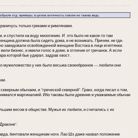
обрали отд. примеры, в целом античность совсем не такова ведь.
ограничусь только греками и римлянами.
, и спустили на воду мизогинию. И это было не какое-то там
енщина должна была сидеть дома, и не возникать. Причем, не где-
ьно завидовали освобожденной женщине Востока в лице египтянки.
ли бизнес, и имели голос в доме, в отличие от гречанок. А если
ара которой бык удирал, задрав хвост.
ко мужеложество у них было весьма своеобразное — любили они
аи.
верным обычаем, и "греческой скверной". Гракх, когда писал о том,
анимался маргиналией. Ибо таковы были древние и уважаемые обычаи
ольшим весом в обществе. Мужья их любили, и считались с их
Драконе".
Правда, бинтовали женщинам ноги. Лао Шэ даже назвал положение