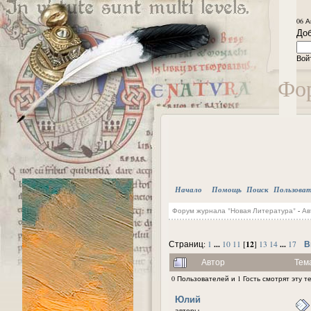
06 А
Доб
Вой
Фор
Начало
Помощь
Поиск
Пользова
Форум журнала "Новая Литература"
-
Ав
...
12
...
В
Страниц:
1
10
11
[
]
13
14
17
Автор
Тем
0 Пользователей и 1 Гость смотрят эту т
Юлий
авторы