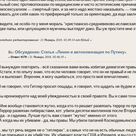
льный секс противопоказан по медицинским и чисто эстетическим причина
Гомосексуализм — смертный грех, и за него надо жестоко наказывать — гом
бовать для себя каких-то преференций только за ориентацию, да еще закл
 видите, не особо-то у меня мораль "христианско-средневеково-исламская"
 две папы, или целующиеся мужчины выглядят дико. Вы уж простите мне эт
следнее редактирование: 21 Январь 2018, 02:49:14 от Юлий
»
Re: Обсуждение: Статья «Ленин и автономизация по Путину»
«
Ответ #170 :
21 Январь 2018, 02:46:35 »
ынужден повторить - всё сказанное вами вновь избитая демагогия правы
ати, я по опыту знаю, что если человек говорит, что он не правый и не ле
о и вылезает. Впрочем, я могу ошибаться, это просто моё впечатление).
е говорил, что Гитлер просил пощады, я говорил, что щадить не будем и т
иронизируете над моей убежденностью в своей правоте. Вы и сами точно
е вообще становится жутко, когда кто-то решает развязать террор по пр
рор развязан либерастами, кот. убили десятки миллионов после Второй м
да - и садизма. Лучше пусть вам станет "жутко" именно от этого.
огда мы их убиваем - да, мы правы. Мы убили палачей Космодемьянской
.мы тут речь ведем не о "гитлерах", а самых что ни на есть обычных людя
е призывал к их убийству. Их убивают власти США и Израиля, и вы со ст