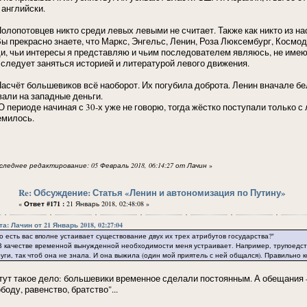
 английски.
опотовцев никто среди левых левыми не считает. Также как никто из нас
прекрасно знаете, что Маркс, Энгельс, Ленин, Роза Люксембург, Космоде
и, чьи интересы я представляю и чьим последователем являюсь, не имеют
 следует заняться историей и литературой левого движения.
чёт большевиков всё наоборот. Их погубила доброта. Ленин вначале бел
вали на западные деньги.
ериоде начиная с 30-х уже не говорю, тогда жёстко поступали только с л
емилось.
следнее редактирование: 05 Февраль 2018, 06:14:27 от Лачин
»
Re: Обсуждение: Статья «Ленин и автономизация по Путину»
«
Ответ #171 :
21 Январь 2018, 02:48:08 »
а: Лачин от 21 Январь 2018, 02:27:04
есть вас вполне устаивает существование двух их трех атрибутов государства?"
ачестве временной вынужденной необходимости меня устраивает. Например, трупоедств
уги, так чтоб она не знала. И она выжила (один мой приятель с ней общался). Правильно
 тут такое дело: большевики временное сделали постоянным. А обещания —
боду, равенство, братство"...