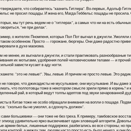
утверждаете, что собираетесь "казнить Гитлера". Во-первых, Адольф Гитл
бельс не просил пощады. И жена его, Магда Геббельс пощады не просила. 
вторых, мы тут речь ведем не о "гитлерах", а самых что ни на есть обыч
говориться, "не при делах".
ример, о жителях Пномпеня, которых Пол Пот выгнал в джунгли. Умоляли ли
 таком особенном. Просто — горожане, бюргеры. Они даже радостно прив
нировали в духе маоизма.
ем не менее, их выгнали в джунгли, и стали практиковать разнообразные 
бивания их мотыгами, удобрения полей человеческими телами — и прочий
ильной зависти кусает в аду ногти.
кажете: "это не левые!". Увы, левые. И причем не просто левые. Это ради
е не говорю, что джихадисты не мусульмане; они мусульмане. И вы даже за
умать, что полпотовцы тоже в некотором смысле зрили прямо в корень? и 
деленный рай, в который ведут толпы адептов под звуки зачарованной ду
исты в Китае тоже не особо обращали внимания на вопли о пощаде. Под
иса: "сколько бы не умолял, а сдохнуть должен".
и сами большевики — они тоже не без греха. К примеру, тамбовское восс
т эпизод удивительно ярко высвечивает один зловещий алгоритм. Довольн
ые армии белых, лишенные поддержки, разбегались во все стороны; но пр
тили контрой; а между тем, людям часто просто есть было нечего, и они бо