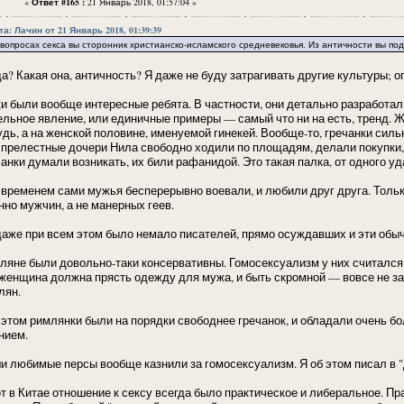
«
Ответ #165 :
21 Январь 2018, 01:57:04 »
а: Лачин от 21 Январь 2018, 01:39:39
просах секса вы сторонник христианско-исламского средневековья. Из античности вы под
да? Какая она, античность? Я даже не буду затрагивать другие культуры; 
ки были вообще интересные ребята. В частности, они детально разработали
ельное явление, или единичные примеры — самый что ни на есть, тренд. Ж
удь, а на женской половине, именуемой гинекей. Вообще-то, гречанки сил
 прелестные дочери Нила свободно ходили по площадям, делали покупки, ве
чанки думали возникать, их били рафанидой. Это такая палка, от одного уд
 временем сами мужья бесперерывно воевали, и любили друг друга. Толь
нно мужчин, а не манерных геев.
даже при всем этом было немало писателей, прямо осуждавших и эти обыч
ляне были довольно-таки консервативны. Гомосексуализм у них считался ск
 женщина должна прясть одежду для мужа, и быть скромной — вовсе не з
лян.
 этом римлянки были на порядки свободнее гречанок, и обладали очень б
нием.
и любимые персы вообще казнили за гомосексуализм. Я об этом писал в "
от в Китае отношение к сексу всегда было практическое и либеральное. 