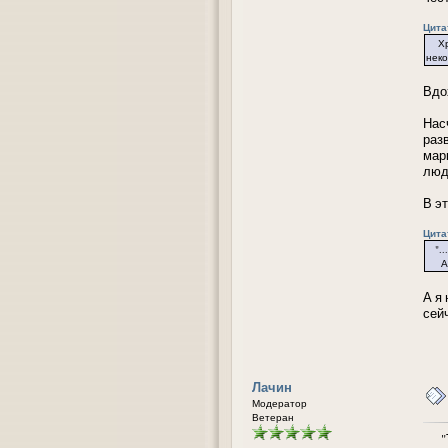
Цитат
Хрис
неко
Вдо
Нас
раз
мар
люд
В э
Цитат
"...
А вы
А я
сей
Лачин
Модератор
Ветеран
"То