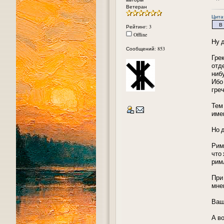
Ветеран
Цитат
В во
Рейтинг: 3
Offline
Ну 
Сообщений: 853
Гре
отд
ниб
Ибо
гре
Тем
име
Но 
Рим
что
рим
При
мне
Ваш
А в