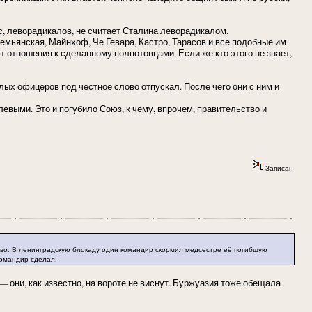
, леворадикалов, не считает Сталина леворадикалом.
мьянская, Майнхоф, Че Гевара, Кастро, Тарасов и все подобные им
 отношения к сделанному полпотовцами. Если же кто этого не знает,
ых офицеров под честное слово отпускал. После чего они с ним и
евыми. Это и погубило Союз, к чему, впрочем, правительство и
Записан
о. В ленинградскую блокаду один командир скормил медсестре её погибшую
 командир сделал.
 они, как известно, на вороте не виснут. Буржуазия тоже обещала