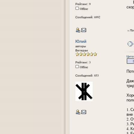
В к
Рейтинг: 9
ско
Offline
Сообщений: 6992
«
По
Юлий
авторы
Ветеран
Цитат
З. Ы
Рейтинг: 3
Offline
Пот
Сообщений: 853
Даж
три
Хор
пол
1. 
вне
2. 
3. 
4. 
5. 