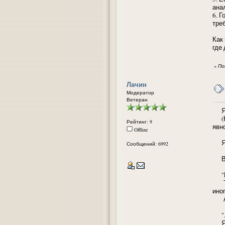
ана
6. 
тре
Как
где
«
По
Лачин
Модератор
Ветеран
Я в
(Кст
Рейтинг: 9
явн
Offline
Я н
Сообщений: 6992
Вы 
"Мн
Тер
иног
А к
"..
Я н