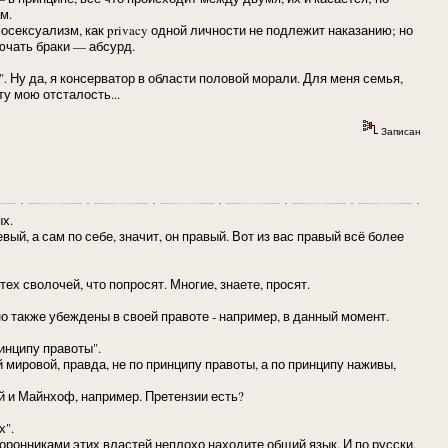
м.
осексуализм, как privacy одной личности не подлежит наказанию; но
ючать браки — абсурд.
. Ну да, я консерватор в области половой морали. Для меня семья,
у мою отсталость...
Записан
х.
вый, а сам по себе, значит, он правый. Вот из вас правый всё более
ех сволочей, что попросят. Многие, знаете, просят.
 также убеждены в своей правоте - например, в данный момент.
инципу правоты".
ировой, правда, не по принципу правоты, а по принципу наживы,
 и Майнхоф, например. Претензии есть?
х".
оронниками этих властей неплохо находите общий язык. И по русски,