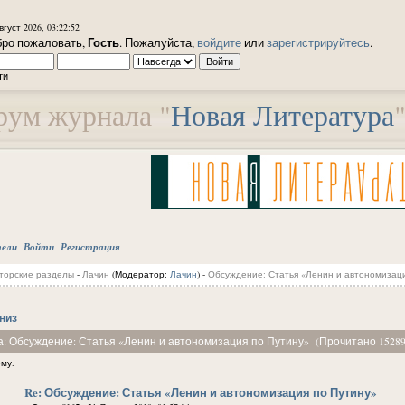
вгуст 2026, 03:22:52
Гость
ро пожаловать,
. Пожалуйста,
войдите
или
зарегистрируйтесь
.
ти
ум журнала "
Новая Литература
тели
Войти
Регистрация
торские разделы
-
Лачин
(Модератор:
Лачин
) -
Обсуждение: Статья «Ленин и автономизаци
низ
а: Обсуждение: Статья «Ленин и автономизация по Путину» (Прочитано 15289
ему.
Re: Обсуждение: Статья «Ленин и автономизация по Путину»