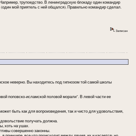
апример, трупоедство. В ленинградскую блокаду один командир
а (один мой приятель с ней общался). Правильно командир сделал.
Записан
нское неверно. Вы находитесь под гипнозом той самой школы
овой поповско-исламской половой морали". В левой части ее
ожет быть как для вопроизведения, так и чисто для удовольствия,
удовольствие получать должна.
, хоть на ушах.
ептивы совершенно законны.
 в принципе, все что происходит между двумя, их и касается; но