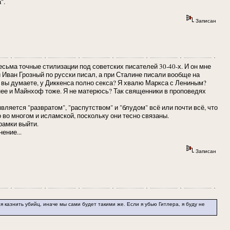
".
Записан
сьма точные стилизации под советских писателей 30-40-х. И он мне
 и Иван Грозный по русски писал, а при Сталине писали вообще на
ин, вы думаете, у Диккенса полно секса? Я хвалю Маркса с Лениным?
днее и Майнхоф тоже. Я не матерюсь? Так священники в проповедях
вляется "развратом", "распутством" и "блудом" всё или почти всё, что
 во многом и исламской, поскольку они тесно связаны.
рамки выйти.
нение...
Записан
 казнить убийц, иначе мы сами будет такими же. Если я убью Гитлера, я буду не