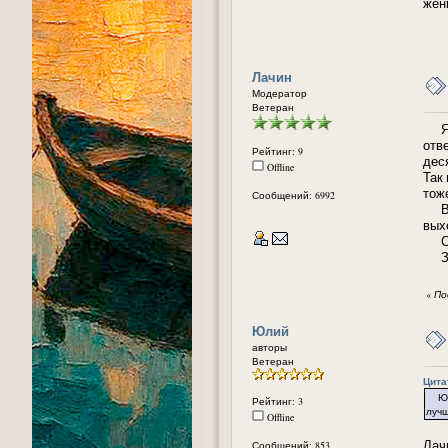
жен
Лачин
Модератор
Ветеран
Я г
отве
Рейтинг: 9
деся
Offline
Так
тоже
Сообщений: 6992
Вот
вых
Ста
З. 
«
По
Юлий
авторы
Ветеран
Цитат
Юлий
Рейтинг: 3
лучш
Offline
Лачи
Сообщений: 853