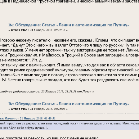
щин в Поднебесной "грустной трагедией, и нескончаемыми веками рабства
Re: Обсуждение: Статья «Ленин и автономизация по Путину»
«
Ответ #166 :
21 Январь 2018, 02:22:33 »
оворю некоему писателю - назовём его, скажем , Юлием - что он пишет ве
чает: "Да ну? Это с чего ж вы взяли? Оттого что я пишу по-русски? Ну так
тках языков. У меня нет эротики - так и у викторианцев её тоже нет. Лач
 их и Троцкий хвалил, и Майнхоф, а Троцкий в Союзе был запрещён, а поз
 не матерятся!". И т. д.
 так и у нас с вами выходит. Я имел ввиду, что для вас в области секса я
одит за рамки средневековой культуры, главным образом христианской, но
лин был с вами заодно и потому строго пресекал попытки за эти самые 
Ы. Честно говоря, я и не ожидал, что вас будет так раздражать сие моё м
следнее редактирование: 26 Январь 2018, 21:31:31 от Лачин
»
Re: Обсуждение: Статья «Ленин и автономизация по Путину»
«
Ответ #167 :
21 Январь 2018, 02:25:04 »
а: Лачин от 21 Январь 2018, 01:49:51
, простите за резкость, но ваш последний пост - типичная демагогия правых. Мол, нельзя
е его? Для себя я буду лучше.-).
н, простите за резкость, но ваш пост меня не убедил.