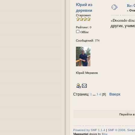
Юрий из
Re:
деревни
«
Отв
Старожил
«Docendo dis
других, учим
Рейтинг: 0
Offline
Сообщений: 374
Юрий Меркеев
...
5
Вверх
Страниц:
1
3
4
[
]
Перейти в
Powered by SMF 1.1.4
|
SMF © 2006, Simpl
Manuscript
design by
Bloc