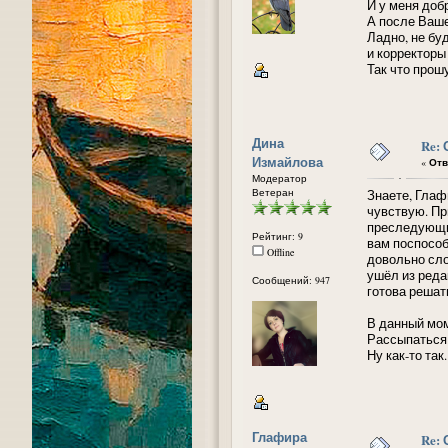
И у меня добр
А после Ваше
Ладно, не бу
и корректоры 
Так что прош
Дина
Re:
Измайлова
«
Отв
Модератор
Ветеран
Знаете, Глаф
чувствую. Пр
преследующи
Рейтинг: 9
вам поспособс
Offline
довольно сло
ушёл из реда
Сообщений: 947
готова решат
В данный мом
Рассыпаться в
Ну как-то так.
Глафира
Re: