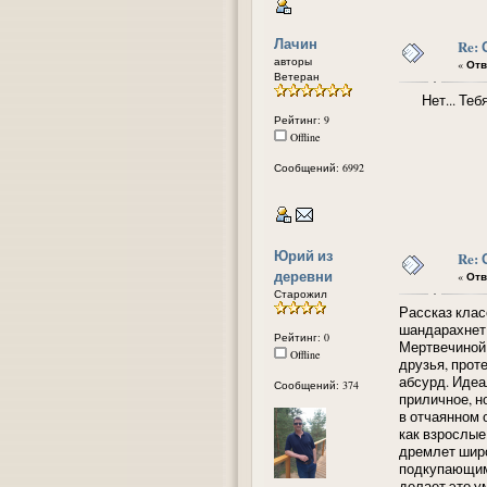
Лачин
Re:
авторы
«
Отв
Ветеран
Нет... Тебя 
Рейтинг: 9
Offline
Сообщений: 6992
Юрий из
Re:
деревни
«
Отв
Старожил
Рассказ клас
шандарахнет 
Рейтинг: 0
Мертвечиной 
Offline
друзья, проте
абсурд. Идеа
Сообщений: 374
приличное, н
в отчаянном 
как взрослые
дремлет широ
подкупающим 
делает это у