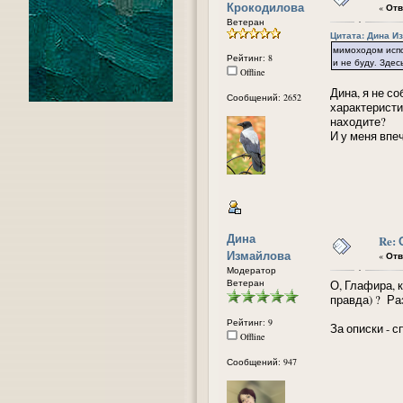
Крокодилова
«
Отв
Ветеран
Цитата: Дина Из
мимоходом испол
Рейтинг: 8
и не буду. Зде
Offline
Дина, я не с
Сообщений: 2652
характеристи
находите?
И у меня впе
Дина
Re:
Измайлова
«
Отв
Модератор
Ветеран
О, Глафира, к
правда) ? Ра
Рейтинг: 9
За описки - с
Offline
Сообщений: 947