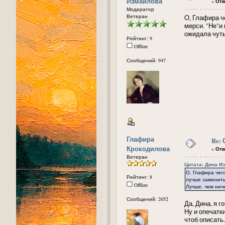
Измайлова
«
Отв
Модератор
Ветеран
О, Глафира ч
мерси. "Не"и
ожидала чуть
Рейтинг: 9
Offline
Сообщений: 947
Глафира
Re:
Крокодилова
«
Отв
Ветеран
Цитата: Дина Из
О, Глафира чего
Рейтинг: 8
лучше заменить 
Offline
Лучше, чем нич
Сообщений: 2652
Да, Дина, я г
Ну и опечатки
чтоб описать.