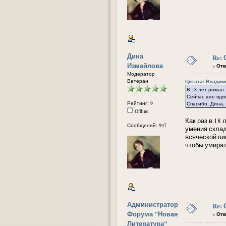
Дина
Re:
Измайлова
«
Отв
Модератор
Ветеран
Цитата: Владими
В 18 лет роман 
Сейчас уже вдво
Рейтинг: 9
Спасибо, Дина,
Offline
Как раз в 18
Сообщений: 947
умения склад
всяческой пи
чтобы умират
Администратор
Re:
Форума "Новая
«
Отв
Литература"