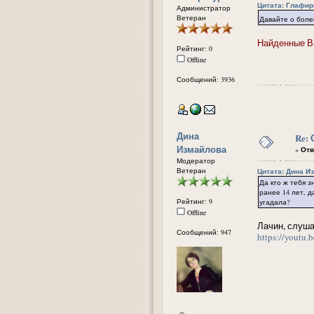
Цитата: Глафира
Администратор
Ветеран
Давайте о боле
Найденные Ва
Рейтинг: 0
Offline
Сообщений: 3936
Дина
Re:
Измайлова
«
Отв
Модератор
Ветеран
Цитата: Дина Из
Да кто ж тебя з
ранее 14 лет, д
Рейтинг: 9
угадала?
Offline
Лачин, слуша
Сообщений: 947
https://yout