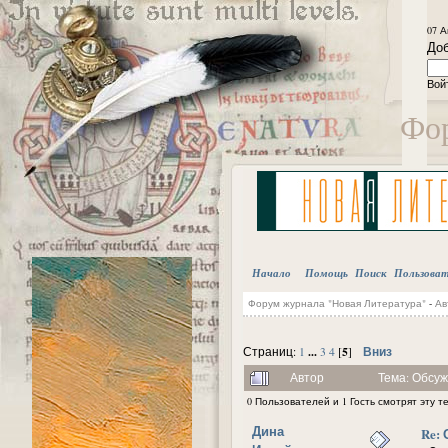
07 А
Доб
Вой
Фор
Начало
Помощь
Поиск
Пользова
Форум журнала "Новая Литература"
-
Ав
...
5
Вниз
Страниц:
1
3
4
[
]
Автор
Тема: Обсуж
0 Пользователей и 1 Гость смотрят эту т
Дина
Re: