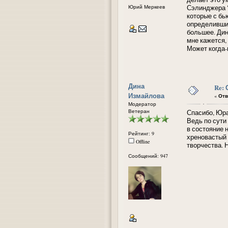
Юрий Меркеев
Сэлинджера "
которые с бь
определивших
большее. Дин
мне кажется,
Может когда-
Дина
Re:
Измайлова
«
Отв
Модератор
Ветеран
Спасибо, Юра
Ведь по сути
в состояние 
Рейтинг: 9
хреновастый 
Offline
творчества. Н
Сообщений: 947