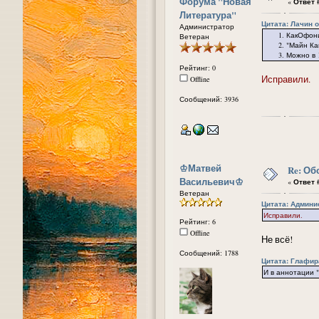
Форума "Новая
«
Ответ #
Литература"
Цитата: Лачин от
Администратор
1. КакОфония -
Ветеран
2. "Майн Камп
3. Можно в 1 п
Рейтинг: 0
Исправили.
Offline
Сообщений: 3936
᠌♔Матвей
Re: Об
Васильевич♔
«
Ответ #
Ветеран
Цитата: Админис
Исправили.
Рейтинг: 6
Offline
Не всё!
Сообщений: 1788
Цитата: Глафира
И в аннотации "