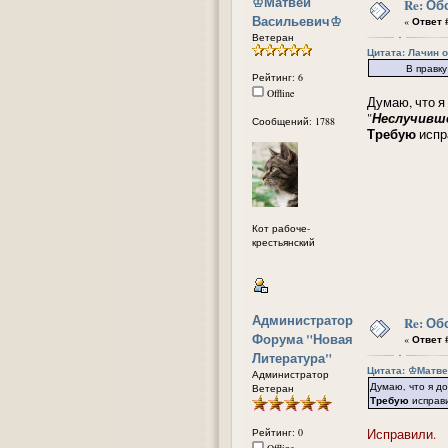
᠌♔Матвей
Re: Об
Васильевич♔
«
Ответ #
Ветеран
Цитата: Лачин от
В правку анно
Рейтинг: 6
Offline
Думаю, что я
"
Неслучивш
Сообщений: 1788
Требую
испр
Кот рабоче-
крестьянский
Администратор
Re: Об
Форума "Новая
«
Ответ #
Литература"
Цитата: ᠌♔Матве
Администратор
Думаю, что я д
Ветеран
Требую
исправи
Рейтинг: 0
Исправили.
Offline