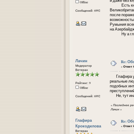
и даже без к
Offline
Есть книга 
Великобритан
Сообщений: 6992
после пораже
возможностью
Румыния всег
на Азербайдж
Ну а главно
Лачин
Re: Об
Модератор
«
Ответ #
Ветеран
Глафира уже 
реальные люд
Рейтинг: 9
подобных инт
Offline
преступлени
Не, тут инач
Сообщений: 6992
«
Последнее ред
Лачин
»
Глафира
Re: Об
Крокодилова
«
Ответ #
Ветеран