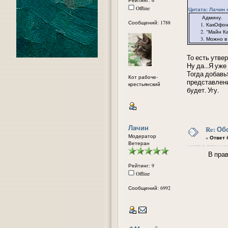
Offline
Цитата: Лачин о
Админу.
Сообщений: 1788
1. КакОфония 
2. "Майн Камп
3. Можно в 1 
То есть утве
Ну да...Я уже
Тогда добавь
Кот рабоче-
представлени
крестьянский
будет. Угу.
Лачин
Re: Об
Модератор
«
Ответ #
Ветеран
В правку ан
Рейтинг: 9
Offline
Сообщений: 6992