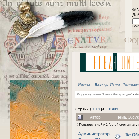
06 А
Доб
Вой
Фор
Начало
Помощь
Поиск
Пользова
Форум журнала "Новая Литература"
-
Ав
4
Вниз
Страниц:
1
2
3
[
]
Автор
Тема: Обсуж
0 Пользователей и 2 Гостей смотрят эту 
Администратор
Re: Об