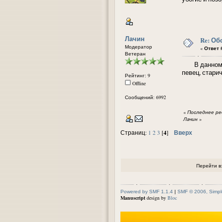
Лачин
Re: Об
Модератор
«
Ответ #
Ветеран
В данном рас
певец, стари
Рейтинг: 9
Offline
Сообщений: 6992
«
Последнее ред
Лачин
»
4
Вверх
Страниц:
1
2
3
[
]
Перейти в
Powered by SMF 1.1.4
|
SMF © 2006, Simpl
Manuscript
design by
Bloc