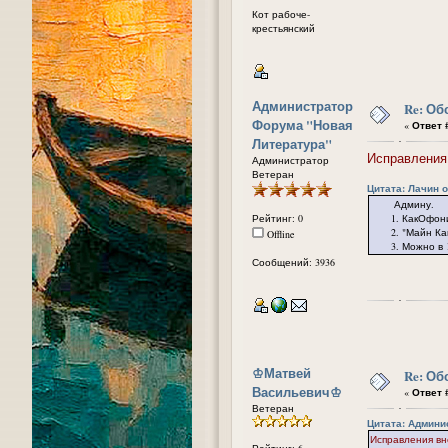
Кот рабоче-
крестьянский
Администратор
Re: Об
Форума "Новая
«
Ответ #
Литература"
Исправления 
Администратор
Ветеран
Цитата: Лачин от
Админу.
Рейтинг: 0
1. КакОфония -
2. "Майн Камп
Offline
3. Можно в 1 п
Сообщений: 3936
᠌♔Матвей
Re: Об
Васильевич♔
«
Ответ #
Ветеран
Цитата: Админис
Исправления вн
Рейтинг: 6