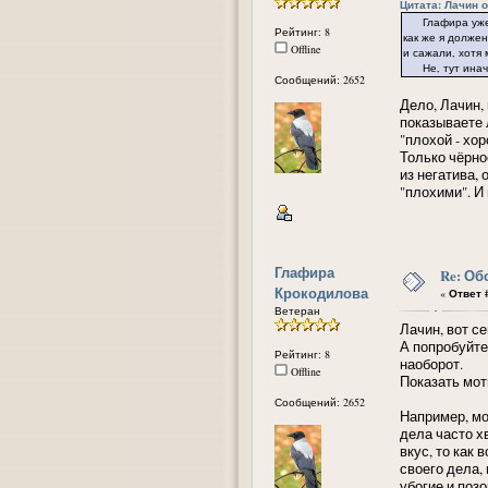
Цитата: Лачин от
Глафира уже дв
Рейтинг: 8
как же я долже
Offline
и сажали, хотя
Не, тут иначе 
Сообщений: 2652
Дело, Лачин, 
показываете 
"плохой - хо
Только чёрно
из негатива,
"плохими". И 
Глафира
Re: Об
Крокодилова
«
Ответ #
Ветеран
Лачин, вот с
А попробуйте
Рейтинг: 8
наоборот.
Offline
Показать моти
Сообщений: 2652
Например, мо
дела часто х
вкус, то как
своего дела, 
убогие и поз