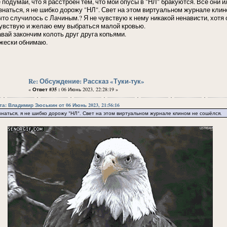
е подумай, что я расстроен тем, что мои опусы в "НЛ" бракуются. Все они 
знаться, я не шибко дорожу "НЛ". Свет на этом виртуальном журнале кли
 что случилось с Лачиным.? Я не чувствую к нему никакой ненависти, хотя 
увствую и желаю ему выбраться малой кровью.
авай закончим колоть друг друга копьями.
жески обнимаю.
Re: Обсуждение: Рассказ «Туки-тук»
«
Ответ #35 :
06 Июнь 2023, 22:28:19 »
та: Владимир Зюськин от 06 Июнь 2023, 21:56:16
наться, я не шибко дорожу "НЛ". Свет на этом виртуальном журнале клином не сошёлся.