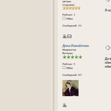
авторы
Старожил
Я н
Рейтинг: 2
Offline
Сообщений: 331
Дина Измайлова
Модератор
Ветеран
Да 
оби
Рейтинг: 9
обм
Offline
Сообщений: 947