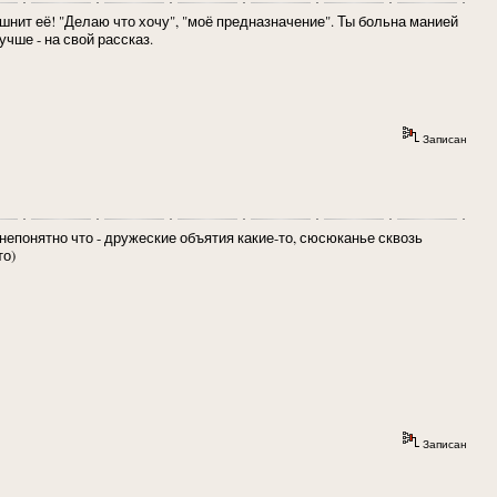
Тошнит её! "Делаю что хочу", "моё предназначение". Ты больна манией
чше - на свой рассказ.
Записан
 непонятно что - дружеские объятия какие-то, сюсюканье сквозь
то)
Записан