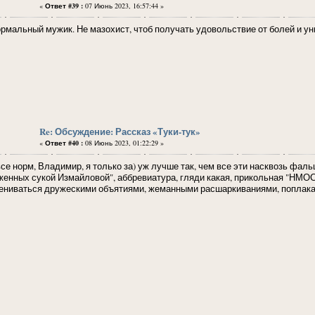
«
Ответ #39 :
07 Июнь 2023, 16:57:44 »
ормальный мужик. Не мазохист, чтоб получать удовольствие от болей и уни
Re: Обсуждение: Рассказ «Туки-тук»
«
Ответ #40 :
08 Июнь 2023, 01:22:29 »
все норм, Владимир, я только за) уж лучше так, чем все эти насквозь ф
женных сукой Измайловой", аббревиатура, гляди какая, прикольная "НМОСИ
ениваться дружескими объятиями, жеманными расшаркиваниями, поплакать,