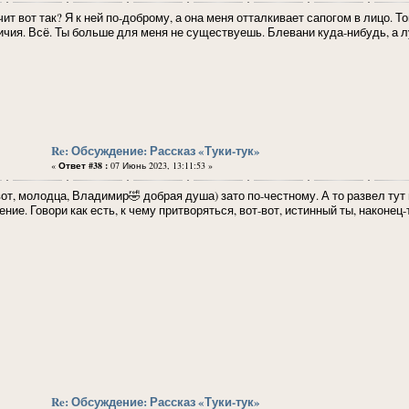
ит вот так? Я к ней по-доброму, а она меня отталкивает сапогом в лицо. 
ичия. Всё. Ты больше для меня не существуешь. Блевани куда-нибудь, а лу
Re: Обсуждение: Рассказ «Туки-тук»
«
Ответ #38 :
07 Июнь 2023, 13:11:53 »
вот, молодца, Владимир🤣 добрая душа) зато по-честному. А то развел тут
ние. Говори как есть, к чему притворяться, вот-вот, истинный ты, наконец-
Re: Обсуждение: Рассказ «Туки-тук»