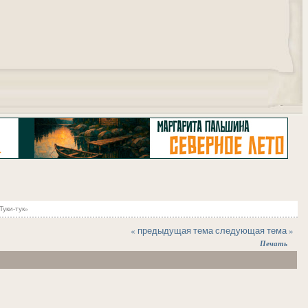
"
уки-тук»
« предыдущая тема
следующая тема »
Печать