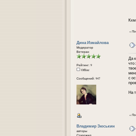
Кхм
«
По
Дина Измайлова
Модератор
Ветеран
Да к
что 
Рейтинг: 9
тво
Offline
мен
с о
Сообщений: 947
про
На 
«
По
Владимир Зюськин
авторы
Старожил