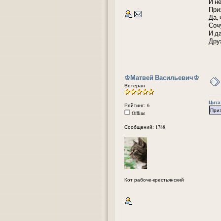
И н
При
Да,
Соч
И д
Дру
᠌♔Матвей Васильевич♔
Ветеран
Цита
Рейтинг: 6
Приз
Offline
Сообщений: 1788
Кот рабоче-крестьянский