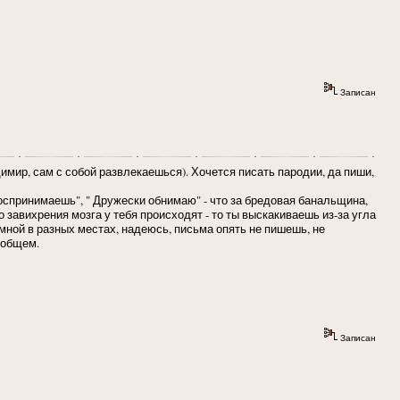
Записан
адимир, сам с собой развлекаешься). Хочется писать пародии, да пиши,
оспринимаешь", " Дружески обнимаю" - что за бредовая банальщина,
 завихрения мозга у тебя происходят - то ты выскакиваешь из-за угла
мной в разных местах, надеюсь, письма опять не пишешь, не
 общем.
Записан