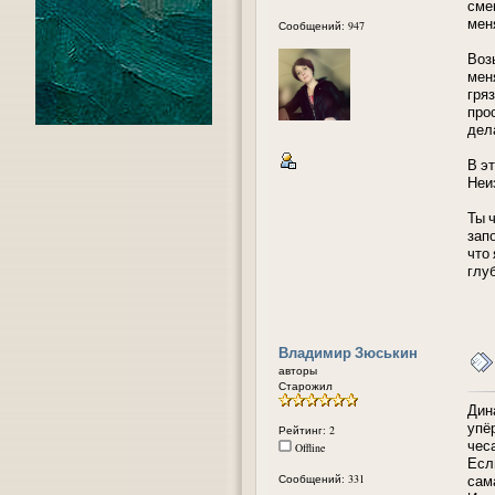
сме
мен
Сообщений: 947
Воз
мен
гря
прос
дел
В эт
Неи
Ты ч
запо
что
глу
Владимир Зюськин
авторы
Старожил
Дина
упёр
Рейтинг: 2
чес
Offline
Есл
Сообщений: 331
сам