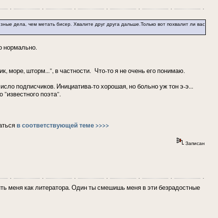
ёзные дела, чем метать бисер. Хвалите друг друга дальше.Только вот похвалит ли вас
то нормально.
 море, шторм...", в частности. Что-то я не очень его понимаю.
сло подписчиков. Инициатива-то хорошая, но больно уж тон э-э...
 "известного поэта".
в соответствующей теме >>>>
заться
Записан
ить меня как литератора. Один ты смешишь меня в эти безрадостные