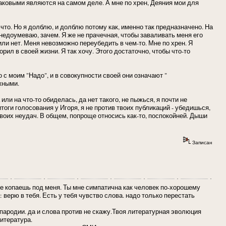
ковыми являются на самом деле. А мне по хрен, Деяния мои для
 что. Но я долблю, и долблю потому как, именно так предназначено. На
недоумеваю, зачем. Я же не прачечная, чтобы заваливать меня его
или нет. Меня невозможно переубедить в чем-то. Мне по хрен. Я
орил в своей жизни. Я так хочу. Этого достаточно, чтобы что-то
о с моим "Надо", и в совокупности своей они означают "
жными.
ли на что-то обиделась, да нет такого, не пыжься, я почти не
итоги голосования у Игоря, я не против твоих публикаций - убедишься,
твоих неудач. В общем, попроще относись как-то, поспокойней. Дыши
Записан
ты не копаешь под меня. Ты мне симпатична как человек по-хорошему
: верю в тебя. Есть у тебя чувство слова. надо только перестать
 пародии. да и слова против не скажу.Твоя литературная эволюция
литература.