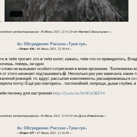
...
следнее редактирование: 06 Июнь 2023, 22:31:20 от Матвей Васильевич
»
Re: Обсуждение: Рассказ «Туки-тук»
«
Ответ #36 :
06 Июнь 2023, 22:30:44 »
то ж тебя трогает, кто ж тебя колет, кажись, тебе что-то привиделось, Вл
хочешь, поверь, ни одно
е слово не вызывает особого сотрясения в моем организме. "Болезненно в
я от этого начинает подташнивать😀. Несколько раз уже замечала, какие-то
скаленой рожицей, то, вдруг, рассыпая комплименты, расшаркиваешься со 
веряла почту) Ещё раз повторюсь - поспокойней, попроще, дыши глубже, в
тебе песенку для настроения
https://youtu.be/lIxM2rGKEV4
следнее редактирование: 06 Июнь 2023, 23:20:29 от Дина Измайлова
»
Re: Обсуждение: Рассказ «Туки-тук»
«
Ответ #37 :
07 Июнь 2023, 11:16:58 »