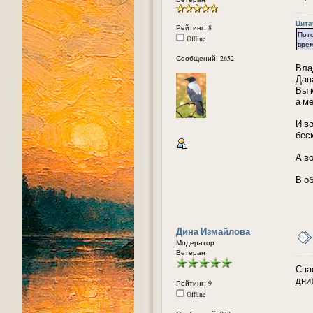
Цита
Рейтинг: 8
Пото
Offline
врем
Сообщений: 2652
Вла
Дав
Вы к
а м
И в
бес
А в
В о
Дина Измайлова
Модератор
Ветеран
Спа
дни)
Рейтинг: 9
Offline