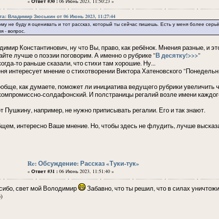
«
Ответ #30 :
06 Июнь 2023, 11:50:23 »
та: Владимир Зюськин от 06 Июнь 2023, 11:27:44
му не буду я оценивать и тот рассказ, который ты сейчас пишешь. Есть у меня более серь
я - вопрос.
димир Константинович, ну что Вы, право, как ребёнок. Мнения разные, и э
В десятку!>>>
айте лучше о поэзии поговорим. А именно о рубрике "
"
огда-то раньше сказали, что стихи там хорошие. Ну...
еня интересует мнение о стихотворении Виктора Хатеновского "Понедельник,
ообще, как думаете, поможет ли инициатива ведущего рубрики увеличить чи
компромиссно-солдафонский. И полстраницы регалий возле имени каждого
от Пушкину, например, не нужно приписывать регалии. Его и так знают.
бщем, интересно Ваше мнение. Но, чтобы здесь не флудить, лучше выска
Re: Обсуждение: Рассказ «Туки-тук»
«
Ответ #31 :
06 Июнь 2023, 11:51:40 »
сибо, свет мой Володимир
Забавно, что ты решил, что в силах уничтож
)