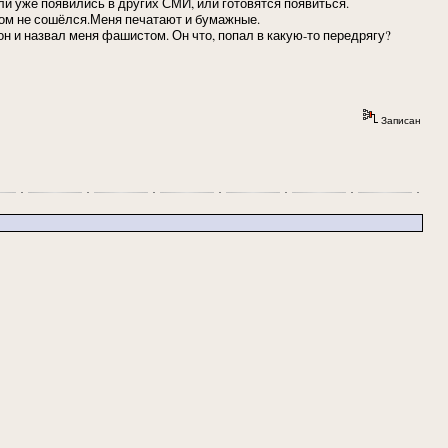
или уже появились в других СМИ, или готовятся появиться.
ном не сошёлся.Меня печатают и бумажные.
он и назвал меня фашистом. Он что, попал в какую-то передрягу?
Записан