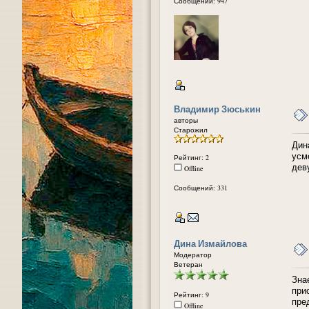
Сообщений: 947
Владимир Зюськин
авторы
Старожил
Дин
усм
Рейтинг: 2
дев
Offline
Сообщений: 331
Дина Измайлова
Модератор
Ветеран
Знае
при
Рейтинг: 9
пре
Offline