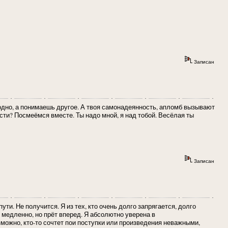
Записан
 одно, а понимаешь другое. А твоя самонадеянность, апломб вызывают
сти? Посмеёмся вместе. Ты надо мной, я над тобой. Весёлая ты
Записан
ти. Не получится. Я из тех, кто очень долго запрягается, долго
- медленно, но прёт вперед. Я абсолютно уверена в
зможно, кто-то сочтет пои поступки или произведения неважными,