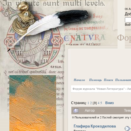
08 А
Доб
Вой
Фор
Начало
Помощь
Поиск
Пользова
Форум журнала "Новая Литература"
-
Ав
3
Вниз
Страниц:
1
2
[
]
4
5
Автор
Тем
0 Пользователей и 2 Гостей смотрят эту 
Глафира Крокодилова
Ветеран