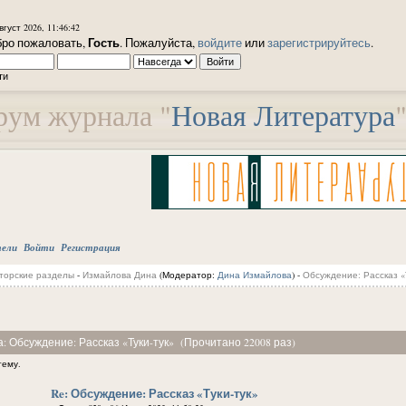
вгуст 2026, 11:46:42
Гость
ро пожаловать,
. Пожалуйста,
войдите
или
зарегистрируйтесь
.
ти
ум журнала "
Новая Литература
тели
Войти
Регистрация
торские разделы
-
Измайлова Дина
(Модератор:
Дина Измайлова
) -
Обсуждение: Рассказ «Т
а: Обсуждение: Рассказ «Туки-тук» (Прочитано 22008 раз)
тему.
Re: Обсуждение: Рассказ «Туки-тук»