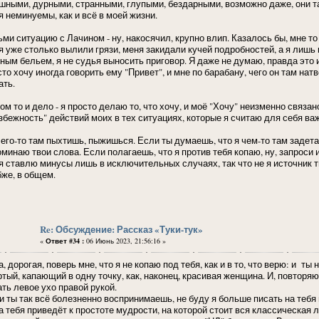
шными, дурными, странными, глупыми, бездарными, возможно даже, они та
я неминуемы, как и всё в моей жизни.
ьми ситуацию с Лачином - ну, накосячил, крупно влип. Казалось бы, мне то
я уже столько вылили грязи, меня закидали кучей подробностей, а я лишь 
зным бельем, я не судья выносить приговор. Я даже не думаю, правда это 
то хочу иногда говорить ему "Привет", и мне по барабану, чего он там натв
ать.
ом то и дело - я просто делаю то, что хочу, и моё "Хочу" неизменно связан
збежность" действий моих в тех ситуациях, которые я считаю для себя ва
его-то там пыхтишь, пыжишься. Если ты думаешь, что я чем-то там задета и
минаю твои слова. Если полагаешь, что я против тебя копаю, ну, запроси 
 я ставлю минусы лишь в исключительных случаях, так что не я источник 
бже, в общем.
Re: Обсуждение: Рассказ «Туки-тук»
«
Ответ #34 :
06 Июнь 2023, 21:56:16 »
, дорогая, поверь мне, что я не копаю под тебя, как и в то, что верю: и 
тый, капающий в одну точку, как, наконец, красивая женщина. И, повторяю
ать левое ухо правой рукой.
и ты так всё болезненно воспринимаешь, не буду я больше писать на тебя
а тебя приведёт к простоте мудрости, на которой стоит вся классическая 