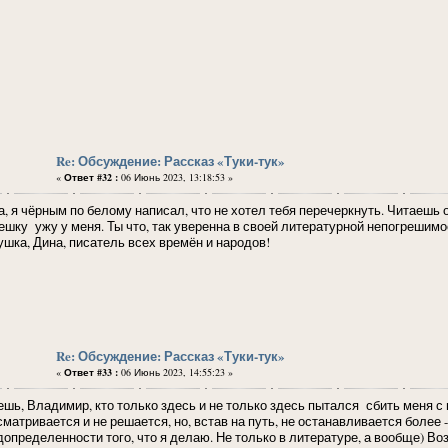
Re: Обсуждение: Рассказ «Туки-тук»
«
Ответ #32 :
06 Июнь 2023, 13:18:53 »
а, я чёрным по белому написал, что не хотел тебя перечеркнуть. Читаешь
ешку ужу у меня. Ты что, так уверенна в своей литературной непогрешимо
ушка, Дина, писатель всех времён и народов!
Re: Обсуждение: Рассказ «Туки-тук»
«
Ответ #33 :
06 Июнь 2023, 14:55:23 »
шь, Владимир, кто только здесь и не только здесь пытался сбить меня с пу
сматривается и не решается, но, встав на путь, не останавливается более 
допределенности того, что я делаю. Не только в литературе, а вообще) Во