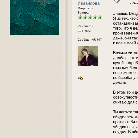
Измайлова
«
Отв
Модератор
Ветеран
Знаешь, Влад
Я из тех, кто
останавливае
Рейтинг: 9
того, что я д
Offline
произведени
даже, они та
Сообщений: 947
и всё в моей 
Возьми ситуац
долблю потом
кучей подроб
грязным бель
невозможно п
по барабану, 
делать.
В этом то и д
совокупности
считаю для с
Ты чего-то т
обиделась, да
против тебя к
убедишься, ч
неудач. В об