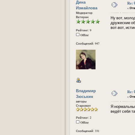
Дина
Re:
Измайлова
«
Отв
Модератор
Ветеран
Ну вот, моло
дружеские об
вот-вот, исти
Рейтинг: 9
Offline
Сообщений: 947
Владимир
Re:
Зюськин
«
Отв
авторы
Старожил
Я нормальный
ведёт себя т
Рейтинг: 2
Offline
Сообщений: 331