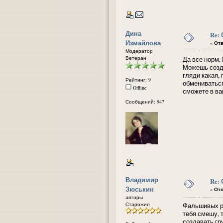
Дина
Re:
Измайлова
«
Отв
Модератор
Ветеран
Да все норм,
Можешь созда
гляди какая,
Рейтинг: 9
обмениваться
Offline
сможете в ва
Сообщений: 947
Владимир
Re:
Зюськин
«
Отв
авторы
Старожил
Фальшивых ре
тебя смешу, т
создавать гр