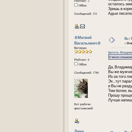
Рейтинг: 2
осталось зем
Offline
Зришь в коре
Адью писател
Сообщений: 331
᠌♔Матвей
Re:
Васильевич♔
«
Отв
Ветеран
Цитата: Владими
У меня слишком
Рейтинг: 6
Offline
Да, Владимир
Вы же мужчина
Сообщений: 1788
Из-за того ли
Эх...тут пар
и Вы не разд
Тем более, в
Прошу прощен
Лучше напиши
Кот рабоче-
крестьянский
Дина
Re: