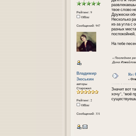
развлекаешьс
твое слово н
Рейтинг: 9
Дружески обн
Offline
Несколько ра
из-за угла с
Сообщений: 947
разных места
поспокойней,
На тебе песе
«
Последнее ред
Дина Измайлов
Владимир
Re:
Зюськин
«
Отв
авторы
Старожил
Значит вот та
хочу", "моё 
существуешь.
Рейтинг: 2
Offline
Сообщений: 331