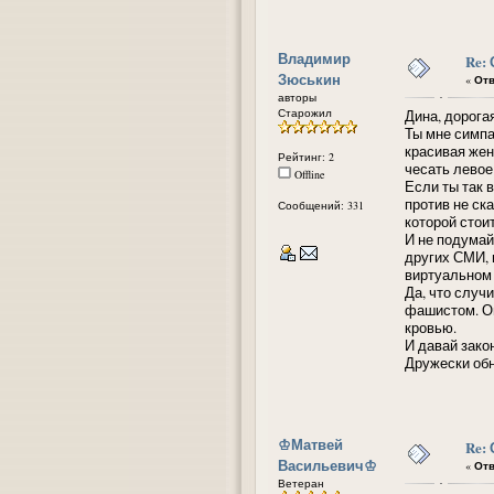
Владимир
Re:
Зюськин
«
Отв
авторы
Старожил
Дина, дорогая
Ты мне симпа
красивая жен
Рейтинг: 2
чесать левое
Offline
Если ты так 
против не ск
Сообщений: 331
которой стои
И не подумай
других СМИ, 
виртуальном
Да, что случ
фашистом. Он
кровью.
И давай зако
Дружески об
᠌♔Матвей
Re:
Васильевич♔
«
Отв
Ветеран