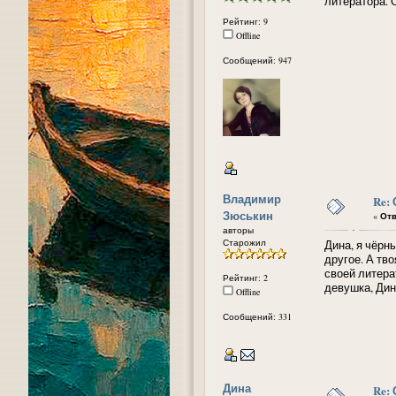
литератора. 
Рейтинг: 9
Offline
Сообщений: 947
Владимир
Re:
Зюськин
«
Отв
авторы
Старожил
Дина, я чёрн
другое. А тв
своей литера
Рейтинг: 2
девушка, Дин
Offline
Сообщений: 331
Дина
Re: