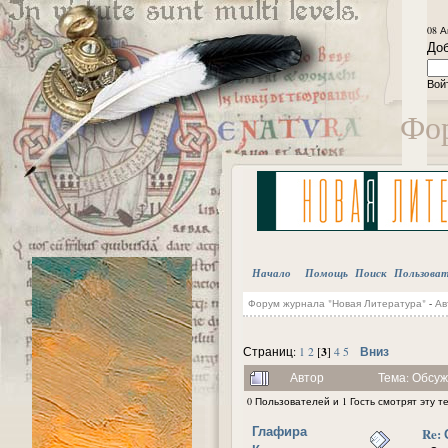
08 А
Доб
Вой
Фор
Начало
Помощь
Поиск
Пользова
Форум журнала "Новая Литература"
-
Ав
3
Вниз
Страниц:
1
2
[
]
4
5
Автор
Тема: Обсуж
0 Пользователей и 1 Гость смотрят эту т
Глафира
Re: