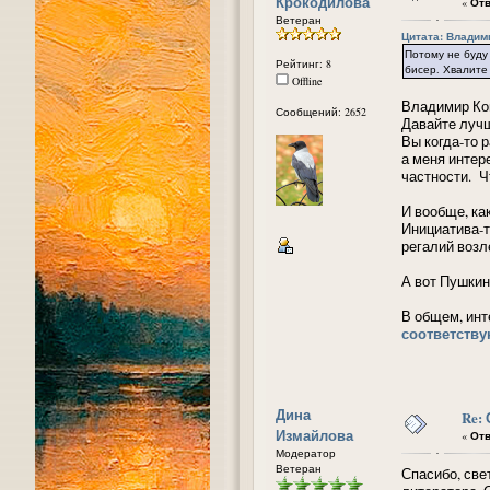
Крокодилова
«
Отв
Ветеран
Цитата: Владими
Потому не буду
Рейтинг: 8
бисер. Хвалите 
Offline
Владимир Кон
Сообщений: 2652
Давайте лучш
Вы когда-то р
а меня интер
частности. Ч
И вообще, ка
Инициатива-т
регалий возл
А вот Пушкин
В общем, инт
соответству
Дина
Re:
Измайлова
«
Отв
Модератор
Ветеран
Спасибо, св