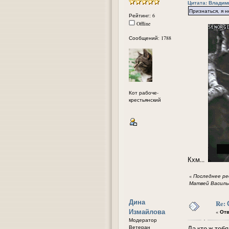
Цитата: Владими
Признаться, я 
Рейтинг: 6
Offline
Сообщений: 1788
Кот рабоче-
крестьянский
Кхм...
«
Последнее ред
Матвей Василь
Дина
Re:
Измайлова
«
Отв
Модератор
Ветеран
Да кто ж тебя