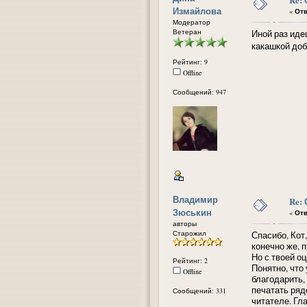
Измайлова
«
Отв
Модератор
Ветеран
Иной раз иде
какашкой добр
Рейтинг: 9
Offline
Сообщений: 947
Владимир
Re:
Зюськин
«
Отв
авторы
Старожил
Спасибо, Кот,
конечно же, п
Но с твоей оц
Рейтинг: 2
Понятно, что
Offline
благодарить,
печатать ряд
Сообщений: 331
читателе. Гл