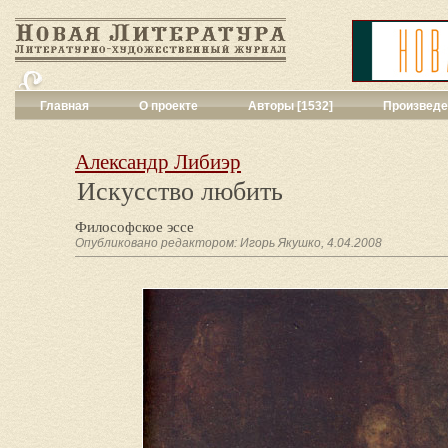
Главная
О проекте
Авторы [1532]
Произведе
Критика
[551]
Малая художес
Александр Либиэр
Переводы поэз
Искусство любить
Переводы проз
Публицистика
[
Философское эссе
Рассказы
[2052
Опубликовано редактором: Игорь Якушко, 4.04.2008
Сценарии
[16]
Философия, на
Драматургия
[9
Повести, рома
Галерея
[144]
Поэзия
[1016]
Другие жанры
[
Все жанры
[561