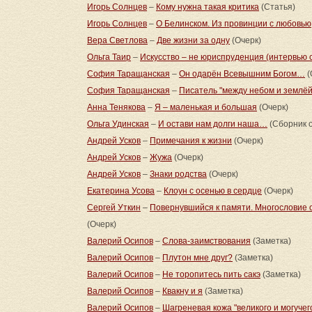
Игорь Солнцев
–
Кому нужна такая критика
(Статья)
Игорь Солнцев
–
О Белинском. Из провинции с любовью
Вера Светлова
–
Две жизни за одну
(Очерк)
Ольга Таир
–
Искусство – не юриспруденция (интервью 
София Таращанская
–
Он одарён Всевышним Богом…
(
София Таращанская
–
Писатель "между небом и землёй
Анна Тенякова
–
Я – маленькая и большая
(Очерк)
Ольга Удинская
–
И остави нам долги наша…
(Сборник о
Андрей Усков
–
Примечания к жизни
(Очерк)
Андрей Усков
–
Жужа
(Очерк)
Андрей Усков
–
Знаки родства
(Очерк)
Екатерина Усова
–
Клоун с осенью в сердце
(Очерк)
Сергей Уткин
–
Повернувшийся к памяти. Многословие 
(Очерк)
Валерий Осипов
–
Слова-заимствования
(Заметка)
Валерий Осипов
–
Плутон мне друг?
(Заметка)
Валерий Осипов
–
Не торопитесь пить сакэ
(Заметка)
Валерий Осипов
–
Квакну и я
(Заметка)
Валерий Осипов
–
Шагреневая кожа "великого и могучег