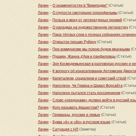
Лачин
–
О знаменитостях в "Википедии"
(Статья)
Лачин
–
О глупости смотрящих порнофильмы
(Статья)
Лачин
–
Польза и вред от литературных премий
(Статья
Лачин
–
О нападках на художественную литературу
(Ста
Лачин
–
Пара тёплых слов о полных собраниях сочине
Лачин
–
Открытое письмо Руйяну
(Статья)
Лачин
–
При коммунизме мы порою будем мрачными
(Ст
Лачин
–
Пушкин, Жанна д'Арк и панфиловцы
(Статья)
Лачин
–
Зоя Космодемьянская в разговорах русских и н
Лачин
–
К вопросу об изнасиловании Артемизии Джент
Лачин
–
Капитализм, социализм и советский строй
(Ста
Лачин
–
Наполеон, Че Гевара и Шакал Форсайта
(Стать
Лачин
–
Наполеон пытался стать россиянином
(Статья)
Лачин
–
Слово «пердонави» должно войти в русский яз
Лачин
–
Кого называть фашистом?
(Статья)
Лачин
–
Германцы, русские и левые
(Статья)
Лачин
–
Буква «ё» и «йо» в русском языке
(Статья)
Лачин
–
Ситуация с НЛ
(Заметка)