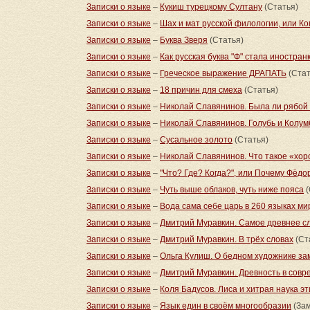
Записки о языке
–
Кукиш турецкому Султану
(Статья)
Записки о языке
–
Шах и мат русской филологии, или Ко
Записки о языке
–
Буква Зверя
(Статья)
Записки о языке
–
Как русская буква "Ф" стала иностран
Записки о языке
–
Греческое выражение ДРАПАТЬ
(Стат
Записки о языке
–
18 причин для смеха
(Статья)
Записки о языке
–
Николай Славянинов. Была ли рябой
Записки о языке
–
Николай Славянинов. Голубь и Колум
Записки о языке
–
Сусальное золото
(Статья)
Записки о языке
–
Николай Славянинов. Что такое «хор
Записки о языке
–
"Что? Где? Когда?", или Почему Фёд
Записки о языке
–
Чуть выше облаков, чуть ниже пояса
(
Записки о языке
–
Вода сама себе царь в 260 языках ми
Записки о языке
–
Дмитрий Муравкин. Самое древнее с
Записки о языке
–
Дмитрий Муравкин. В трёх словах
(Ст
Записки о языке
–
Ольга Кулиш. О бедном художнике за
Записки о языке
–
Дмитрий Муравкин. Древность в совр
Записки о языке
–
Коля Бадусов. Лиса и хитрая наука э
Записки о языке
–
Язык един в своём многообразии
(Зам