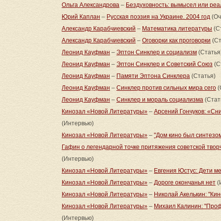
Ольга Александрова
–
Бездуховность: вымысел или реа
Юрий Каплан
–
Русская поэзия на Украине. 2004 год
(Оч
Александр Карабчиевский
–
Математика литературы
(С
Александр Карабчиевский
–
Оговорки как проговорки
(Ст
Леонид Кауфман
–
Эптон Синклер и социализм
(Статья
Леонид Кауфман
–
Эптон Синклер и Советский Союз
(С
Леонид Кауфман
–
Памяти Эптона Синклера
(Статья)
Леонид Кауфман
–
Синклер против сильных мира сего
(
Леонид Кауфман
–
Синклер и мораль социализма
(Стат
Кинозал «Новой Литературы»
–
Арсений Гончуков: «Сн
(Интервью)
Кинозал «Новой Литературы»
–
"Дом кино был синтезом
Гафин о легендарной точке притяжения советской творч
(Интервью)
Кинозал «Новой Литературы»
–
Евгения Юстус: Дети м
Кинозал «Новой Литературы»
–
Дороге окончанья нет
(
Кинозал «Новой Литературы»
–
Николай Акелькин: "Ки
Кинозал «Новой Литературы»
–
Михаил Калинин: "Проф
(Интервью)