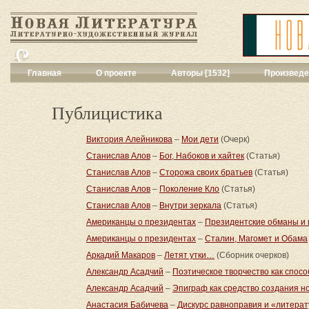
Главная
О проекте
Авторы [1532]
Произведе
Критика
[551]
Малая художес
Публицистика
Переводы поэз
Переводы проз
Виктория Алейникова
–
Мои дети
(Очерк)
Публицистика 
Станислав Алов
–
Бог, Набоков и хайтек
(Статья)
Рассказы
[2052
Станислав Алов
–
Сторожа своих братьев
(Статья)
Сценарии
[16]
Станислав Алов
–
Поколение Кло
(Статья)
Философия, на
Драматургия
[9
Станислав Алов
–
Внутри зеркала
(Статья)
Повести, рома
Американцы о президентах
–
Президентские обманы и 
Галерея
[144]
Американцы о президентах
–
Сталин, Магомет и Обама
Поэзия
[1016]
Аркадий Макаров
–
Летят утки…
(Сборник очерков)
Другие жанры
[
Александр Асадчий
–
Поэтическое творчество как спос
Все жанры
[561
Александр Асадчий
–
Эпиграф как средство создания н
Анастасия Бабичева
–
Дискурс равноправия и «литерат