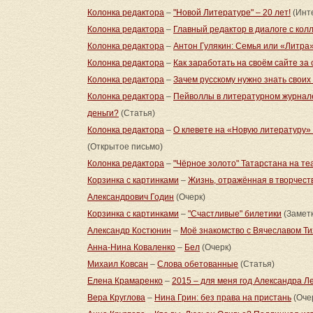
Колонка редактора
–
"Новой Литературе" – 20 лет!
(Инт
Колонка редактора
–
Главный редактор в диалоге с кол
Колонка редактора
–
Антон Гулякин: Семья или «Литра
Колонка редактора
–
Как заработать на своём сайте за 
Колонка редактора
–
Зачем русскому нужно знать своих
Колонка редактора
–
Пейволлы в литературном журнале
деньги?
(Статья)
Колонка редактора
–
О клевете на «Новую литературу»
(Открытое письмо)
Колонка редактора
–
"Чёрное золото" Татарстана на т
Корзинка с картинками
–
Жизнь, отражённая в творчест
Александрович Годин
(Очерк)
Корзинка с картинками
–
"Счастливые" билетики
(Замет
Александр Костюнин
–
Моё знакомство с Вячеславом Т
Анна-Нина Коваленко
–
Бел
(Очерк)
Михаил Ковсан
–
Слова обетованные
(Статья)
Елена Крамаренко
–
2015 – для меня год Александра Ле
Вера Круглова
–
Нина Грин: без права на пристань
(Оче