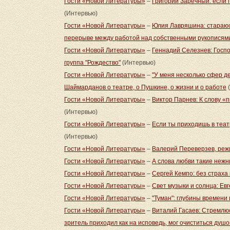
Гости «Новой Литературы»
–
Григорий Заречный: если 
(Интервью)
Гости «Новой Литературы»
–
Юлия Лавряшина: стараюс
перерыве между работой над собственными рукописям
Гости «Новой Литературы»
–
Геннадий Селезнев: Госпо
группа "Рождество"
(Интервью)
Гости «Новой Литературы»
–
"У меня несколько сфер д
Шаймарданов о театре, о Пушкине, о жизни и о работе
(
Гости «Новой Литературы»
–
Виктор Парнев: К слову «
(Интервью)
Гости «Новой Литературы»
–
Если ты приходишь в теат
(Интервью)
Гости «Новой Литературы»
–
Валерий Переверзев, реж
Гости «Новой Литературы»
–
А слова любви такие неж
Гости «Новой Литературы»
–
Сергей Кемпо: без страха 
Гости «Новой Литературы»
–
Свет музыки и солнца: Ев
Гости «Новой Литературы»
–
"Туман": глубины времени 
Гости «Новой Литературы»
–
Виталий Гасаев: Стремлюс
зритель приходил как на исповедь, мог очиститься душ