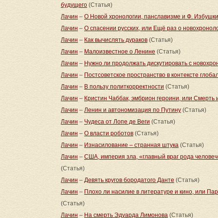
будущего
(Статья)
Лачин
–
О Новой хронологии, панславизме и Ф. Избушк
Лачин
–
О спасении русских, или Ещё раз о новохронол
Лачин
–
Как вычислять дураков
(Статья)
Лачин
–
Малоизвестное о Ленине
(Статья)
Лачин
–
Нужно ли продолжать дискутировать с новохро
Лачин
–
Постсоветское пространство в контексте глоба
Лачин
–
В пользу политкорректности
(Статья)
Лачин
–
Кристин Чаббак, эмбрион героини, или Смерть и
Лачин
–
Ленин и автономизация по Путину
(Статья)
Лачин
–
Чудеса от Лопе де Веги
(Статья)
Лачин
–
О власти роботов
(Статья)
Лачин
–
Изнасилование – странная штука
(Статья)
Лачин
–
США, империя зла, «главный враг рода человеч
(Статья)
Лачин
–
Девять кругов бородатого Данте
(Статья)
Лачин
–
Плохо ли насилие в литературе и кино, или Па
(Статья)
Лачин
–
На смерть Эдуарда Лимонова
(Статья)