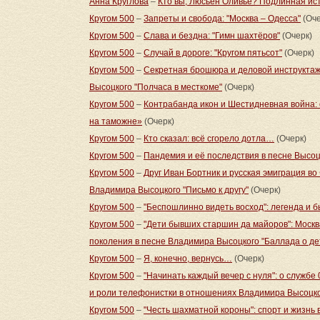
Анна Круглова
–
Кто вы, Люсьен Оливье? Подлинная ист
Кругом 500
–
Запреты и свобода: "Москва – Одесса"
(Оче
Кругом 500
–
Слава и бездна: "Гимн шахтёров"
(Очерк)
Кругом 500
–
Случай в дороге: "Кругом пятьсот"
(Очерк)
Кругом 500
–
Секретная брошюра и деловой инструктаж:
Высоцкого "Полчаса в месткоме"
(Очерк)
Кругом 500
–
Контрабанда икон и Шестидневная война: 
на таможне»
(Очерк)
Кругом 500
–
Кто сказал: всё сгорело дотла…
(Очерк)
Кругом 500
–
Пандемия и её последствия в песне Высоц
Кругом 500
–
Друг Иван Бортник и русская эмиграция во
Владимира Высоцкого "Письмо к другу"
(Очерк)
Кругом 500
–
"Беспошлинно видеть восход": легенда и 
Кругом 500
–
"Дети бывших старшин да майоров": Москв
поколения в песне Владимира Высоцкого "Баллада о де
Кругом 500
–
Я, конечно, вернусь…
(Очерк)
Кругом 500
–
"Начинать каждый вечер с нуля": о службе
и роли телефонистки в отношениях Владимира Высоцк
Кругом 500
–
"Честь шахматной короны": спорт и жизнь