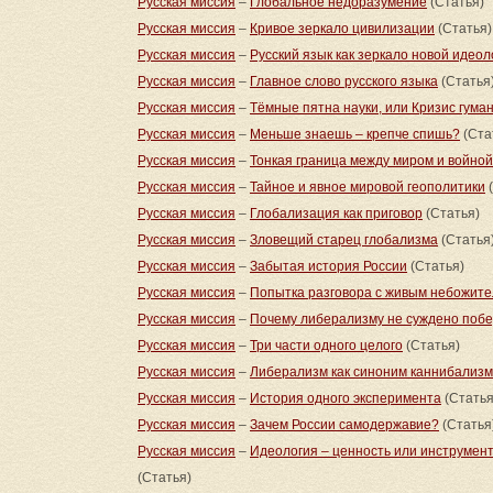
Русская миссия
–
Глобальное недоразумение
(Статья)
Русская миссия
–
Кривое зеркало цивилизации
(Статья)
Русская миссия
–
Русский язык как зеркало новой идеол
Русская миссия
–
Главное слово русского языка
(Статья
Русская миссия
–
Тёмные пятна науки, или Кризис гума
Русская миссия
–
Меньше знаешь – крепче спишь?
(Ста
Русская миссия
–
Тонкая граница между миром и войной
Русская миссия
–
Тайное и явное мировой геополитики
(
Русская миссия
–
Глобализация как приговор
(Статья)
Русская миссия
–
Зловещий старец глобализма
(Статья
Русская миссия
–
Забытая история России
(Статья)
Русская миссия
–
Попытка разговора с живым небожит
Русская миссия
–
Почему либерализму не суждено побе
Русская миссия
–
Три части одного целого
(Статья)
Русская миссия
–
Либерализм как синоним каннибализ
Русская миссия
–
История одного эксперимента
(Статья
Русская миссия
–
Зачем России самодержавие?
(Статья
Русская миссия
–
Идеология – ценность или инструмен
(Статья)