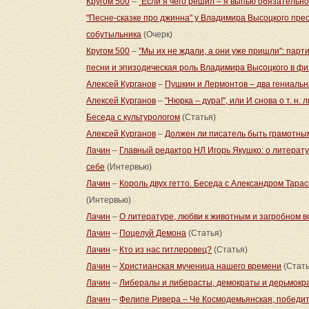
Кругом 500
–
"Если я чего решил – я выпью обязательно
"Песне-сказке про джинна" у Владимира Высоцкого прео
собутыльника
(Очерк)
Кругом 500
–
"Мы их не ждали, а они уже пришли": парт
песни и эпизодическая роль Владимира Высоцкого в ф
Алексей Курганов
–
Пушкин и Лермонтов – два гениаль
Алексей Курганов
–
"Нюрка – дура!", или И снова о т. 
Беседа с культурологом
(Статья)
Алексей Курганов
–
Должен ли писатель быть грамотным
Лачин
–
Главный редактор НЛ Игорь Якушко: о литерату
себе
(Интервью)
Лачин
–
Король двух гетто. Беседа с Александром Тара
(Интервью)
Лачин
–
О литературе, любви к животным и загробном 
Лачин
–
Поцелуй Демона
(Статья)
Лачин
–
Кто из нас гитлеровец?
(Статья)
Лачин
–
Христианская мученица нашего времени
(Стать
Лачин
–
Либералы и либерасты, демократы и дерьмокр
Лачин
–
Фелипе Ривера – Че Космодемьянская, победит