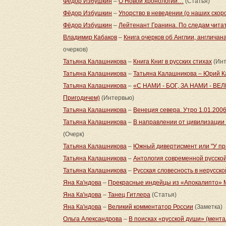
Фёдор Избушкин
–
О Новой хронологии…
(Статья)
Фёдор Избушкин
–
Упорство в неведении (о наших скор
Фёдор Избушкин
–
Лейтенант Гранина. По следам чита
Владимир Кабаков
–
Книга очерков об Англии, англичана
очерков)
Татьяна Калашникова
–
Книга Книг в русских стихах
(Инт
Татьяна Калашникова
–
Татьяна Калашникова – Юрий К
Татьяна Калашникова
–
«C НАМИ - БОГ, ЗА НАМИ - ВЕ
Пригодичем)
(Интервью)
Татьяна Калашникова
–
Венеция севера. Утро 1.01.200
Татьяна Калашникова
–
В направлении от цивилизации
(Очерк)
Татьяна Калашникова
–
Южный дивертисмент или "У пр
Татьяна Калашникова
–
Антология современной русско
Татьяна Калашникова
–
Русская словесность в нерусско
Яна Ка'ндова
–
Прекрасные индейцы из «Апокалипто» 
Яна Ка'ндова
–
Танец Гитлера
(Статья)
Яна Ка'ндова
–
Великий комментатор России
(Заметка)
Ольга Александрова
–
В поисках «русской души» (мента