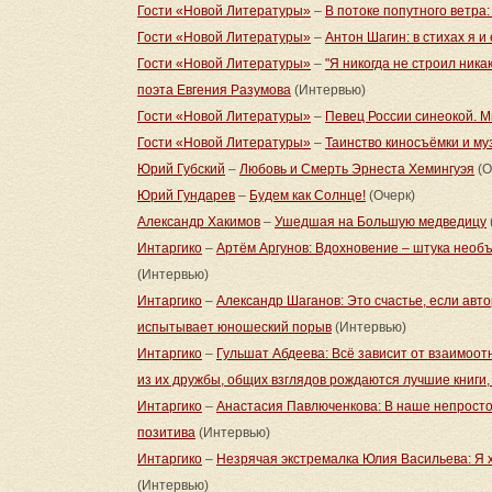
Гости «Новой Литературы»
–
В потоке попутного ветра
Гости «Новой Литературы»
–
Антон Шагин: в стихах я и
Гости «Новой Литературы»
–
"Я никогда не строил ника
поэта Евгения Разумова
(Интервью)
Гости «Новой Литературы»
–
Певец России синеокой. 
Гости «Новой Литературы»
–
Таинство киносъёмки и му
Юрий Губский
–
Любовь и Cмерть Эрнеста Хемингуэя
(О
Юрий Гундарев
–
Будем как Солнце!
(Очерк)
Александр Хакимов
–
Ушедшая на Большую медведицу
Интаргико
–
Артём Аргунов: Вдохновение – штука необъ
(Интервью)
Интаргико
–
Александр Шаганов: Это счастье, если авт
испытывает юношеский порыв
(Интервью)
Интаргико
–
Гульшат Абдеева: Всё зависит от взаимоо
из их дружбы, общих взглядов рождаются лучшие книги
Интаргико
–
Анастасия Павлюченкова: В наше непросто
позитива
(Интервью)
Интаргико
–
Незрячая экстремалка Юлия Васильева: Я х
(Интервью)