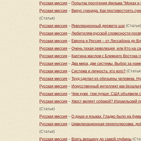
Русская миссия
–
Попытка прочтения фильма "Монах и 
Русская миссия
–
Вирус суицида. Как противостоять су
(Статья)
Русская миссия
–
Революционный держите шаг
(Статья
Русская миссия
–
Любителям русской словесности посвя
Русская миссия
–
Европа и Россия – от Лиссабона до В
Русская миссия
–
Очень тихая революция, или Кто на с
Русская миссия
–
Картина маслом с Ближнего Востока г
Русская миссия
–
Два мира, две системы. Выбор за нам
Русская миссия
–
Система и личность: кто кого?
(Статья
Русская миссия
–
Труд сделал из обезьяны человека. Н
Русская миссия
–
Искусственный интеллект как безаль
Русская миссия
–
Чем хуже, тем лучше: США объявили с
Русская миссия
–
Хвост виляет собакой? Израильский п
(Статья)
Русская миссия
–
О душе и языках. Гладко было на бумаг
Русская миссия
–
Цивилизационная переполюсовка: доб
(Статья)
Русская миссия
–
Взять вершину до самой глубины
(Ста