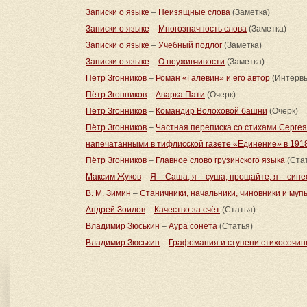
Записки о языке
–
Неизящные слова
(Заметка)
Записки о языке
–
Многозначность слова
(Заметка)
Записки о языке
–
Учебный подлог
(Заметка)
Записки о языке
–
О неуживчивости
(Заметка)
Пётр Згонников
–
Роман «Галевин» и его автор
(Интерв
Пётр Згонников
–
Аварка Пати
(Очерк)
Пётр Згонников
–
Командир Волоховой башни
(Очерк)
Пётр Згонников
–
Частная переписка со стихами Сергея
напечатанными в тифлисской газете «Единение» в 1918
Пётр Згонников
–
Главное слово грузинского языка
(Ста
Максим Жуков
–
Я – Саша, я – суша, прощайте, я – син
В. М. Зимин
–
Станичники, начальники, чиновники и муп
Андрей Зоилов
–
Качество за счёт
(Статья)
Владимир Зюськин
–
Аура сонета
(Статья)
Владимир Зюськин
–
Графомания и ступени стихосочин