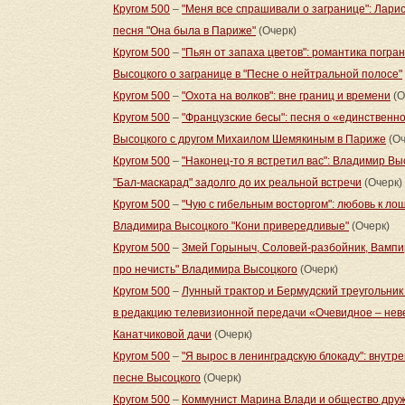
Кругом 500
–
"Меня все спрашивали о загранице": Ларис
песня "Она была в Париже"
(Очерк)
Кругом 500
–
"Пьян от запаха цветов": романтика погр
Высоцкого о загранице в "Песне о нейтральной полосе"
Кругом 500
–
"Охота на волков": вне границ и времени
(О
Кругом 500
–
"Французские бесы": песня о «единственн
Высоцкого с другом Михаилом Шемякиным в Париже
(Оч
Кругом 500
–
"Наконец-то я встретил вас": Владимир В
"Бал-маскарад" задолго до их реальной встречи
(Очерк)
Кругом 500
–
"Чую с гибельным восторгом": любовь к ло
Владимира Высоцкого "Кони привередливые"
(Очерк)
Кругом 500
–
Змей Горыныч, Соловей-разбойник, Вампир
про нечисть" Владимира Высоцкого
(Очерк)
Кругом 500
–
Лунный трактор и Бермудский треугольник
в редакцию телевизионной передачи «Очевидное – нев
Канатчиковой дачи
(Очерк)
Кругом 500
–
"Я вырос в ленинградскую блокаду": внутр
песне Высоцкого
(Очерк)
Кругом 500
–
Коммунист Марина Влади и общество друж