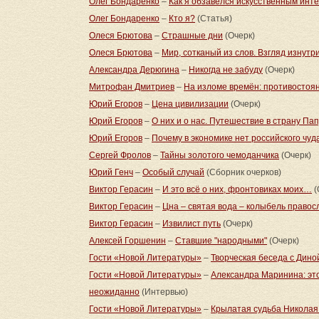
Олег Бондаренко
–
Как я обзавёлся искусственным инт
Олег Бондаренко
–
Кто я?
(Статья)
Олеся Брютова
–
Страшные дни
(Очерк)
Олеся Брютова
–
Мир, сотканый из слов. Взгляд изнутри
Александра Дерюгина
–
Никогда не забуду
(Очерк)
Митрофан Дмитриев
–
На изломе времён: противостоян
Юрий Егоров
–
Цена цивилизации
(Очерк)
Юрий Егоров
–
О них и о нас. Путешествие в страну Па
Юрий Егоров
–
Почему в экономике нет российского чуд
Сергей Фролов
–
Тайны золотого чемоданчика
(Очерк)
Юрий Генч
–
Особый случай
(Сборник очерков)
Виктор Герасин
–
И это всё о них, фронтовиках моих…
(
Виктор Герасин
–
Цна – святая вода – колыбель правос
Виктор Герасин
–
Извилист путь
(Очерк)
Алексей Горшенин
–
Ставшие "народными"
(Очерк)
Гости «Новой Литературы»
–
Творческая беседа с Дино
Гости «Новой Литературы»
–
Александра Маринина: эт
неожиданно
(Интервью)
Гости «Новой Литературы»
–
Крылатая судьба Николая