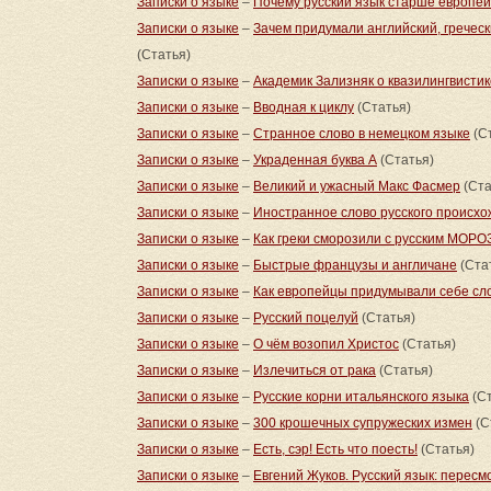
Записки о языке
–
Почему русский язык старше европей
Записки о языке
–
Зачем придумали английский, гречес
(Статья)
Записки о языке
–
Академик Зализняк о квазилингвистик
Записки о языке
–
Вводная к циклу
(Статья)
Записки о языке
–
Странное слово в немецком языке
(С
Записки о языке
–
Украденная буква А
(Статья)
Записки о языке
–
Великий и ужасный Макс Фасмер
(Ста
Записки о языке
–
Иностранное слово русского происхо
Записки о языке
–
Как греки сморозили с русским МОР
Записки о языке
–
Быстрые французы и англичане
(Ста
Записки о языке
–
Как европейцы придумывали себе сло
Записки о языке
–
Русский поцелуй
(Статья)
Записки о языке
–
О чём возопил Христос
(Статья)
Записки о языке
–
Излечиться от рака
(Статья)
Записки о языке
–
Русские корни итальянского языка
(Ст
Записки о языке
–
300 крошечных супружеских измен
(С
Записки о языке
–
Есть, сэр! Есть что поесть!
(Статья)
Записки о языке
–
Евгений Жуков. Русский язык: пересм