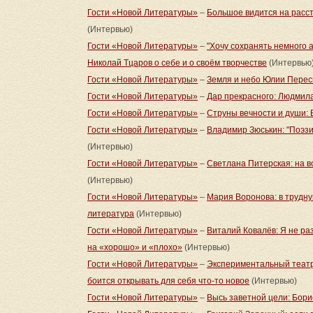
Гости «Новой Литературы»
–
Большое видится на расс
(Интервью)
Гости «Новой Литературы»
–
"Хочу сохранять немного 
Николай Тцаров о себе и о своём творчестве
(Интервью
Гости «Новой Литературы»
–
Земля и небо Юлии Перес
Гости «Новой Литературы»
–
Дар прекрасного: Людмил
Гости «Новой Литературы»
–
Струны вечности и души: 
Гости «Новой Литературы»
–
Владимир Зюськин: "Поэзи
(Интервью)
Гости «Новой Литературы»
–
Светлана Питерская: на в
(Интервью)
Гости «Новой Литературы»
–
Мария Воронова: в трудну
литература
(Интервью)
Гости «Новой Литературы»
–
Виталий Ковалёв: Я не р
на «хорошо» и «плохо»
(Интервью)
Гости «Новой Литературы»
–
Экспериментальный театр 
боится открывать для себя что-то новое
(Интервью)
Гости «Новой Литературы»
–
Высь заветной цели: Бори