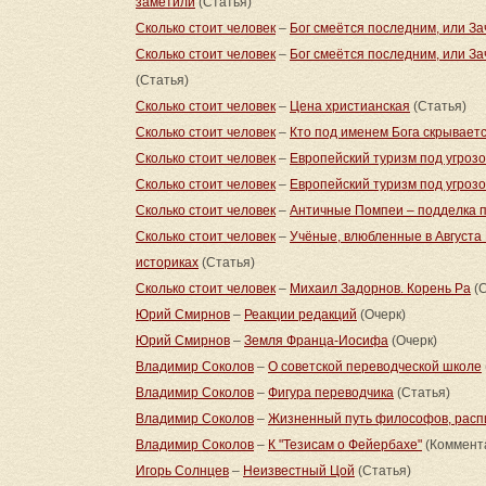
заметили
(Статья)
Сколько стоит человек
–
Бог смеётся последним, или З
Сколько стоит человек
–
Бог смеётся последним, или З
(Статья)
Сколько стоит человек
–
Цена христианская
(Статья)
Сколько стоит человек
–
Кто под именем Бога скрывает
Сколько стоит человек
–
Европейский туризм под угрозо
Сколько стоит человек
–
Европейский туризм под угрозо
Сколько стоит человек
–
Античные Помпеи – подделка 
Сколько стоит человек
–
Учёные, влюбленные в Августа 
историках
(Статья)
Сколько стоит человек
–
Михаил Задорнов. Корень Ра
(С
Юрий Смирнов
–
Реакции редакций
(Очерк)
Юрий Смирнов
–
Земля Франца-Иосифа
(Очерк)
Владимир Соколов
–
О советской переводческой школе
Владимир Соколов
–
Фигура переводчика
(Статья)
Владимир Соколов
–
Жизненный путь философов, расп
Владимир Соколов
–
К "Тезисам о Фейербахе"
(Коммент
Игорь Солнцев
–
Неизвестный Цой
(Статья)