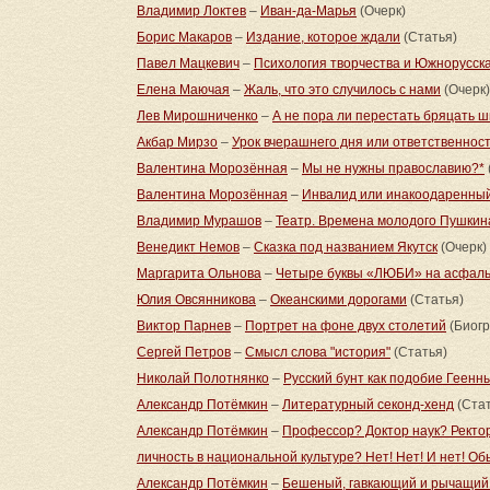
Владимир Локтев
–
Иван-да-Марья
(Очерк)
Борис Макаров
–
Издание, которое ждали
(Статья)
Павел Мацкевич
–
Психология творчества и Южнорусск
Елена Маючая
–
Жаль, что это случилось с нами
(Очерк)
Лев Мирошниченко
–
А не пора ли перестать бряцать 
Акбар Мирзо
–
Урок вчерашнего дня или ответственнос
Валентина Морозённая
–
Мы не нужны православию?*
Валентина Морозённая
–
Инвалид или инакоодаренны
Владимир Мурашов
–
Театр. Времена молодого Пушкин
Венедикт Немов
–
Сказка под названием Якутск
(Очерк)
Маргарита Ольнова
–
Четыре буквы «ЛЮБИ» на асфаль
Юлия Овсянникова
–
Океанскими дорогами
(Статья)
Виктор Парнев
–
Портрет на фоне двух столетий
(Биогр
Сергей Петров
–
Смысл слова "история"
(Статья)
Николай Полотнянко
–
Русский бунт как подобие Геенн
Александр Потёмкин
–
Литературный секонд-хенд
(Стат
Александр Потёмкин
–
Профессор? Доктор наук? Ректо
личность в национальной культуре? Нет! Нет! И нет! О
Александр Потёмкин
–
Бешеный, гавкающий и рычащий