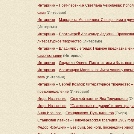
Интаргико
–
Поэт-песенник Светлана Чеколаева: Испол
сами
(Интервью)
Интаргико
–
Маргарита Мельникова: С незрячими я друж
(Интервью)
Интаргико
–
Протоиерей Александр Авдюгин: Православи
литературное творчество
(Интервью)
Интаргико
–
Владимир Легойда: Главное предназначение
самопознании
(Интервью)
Интаргико
–
Людмила Клочко: Писать стихи и быть поэто
Интаргико
–
Александра Маринина: Имея машину времен
века
(Интервью)
Интаргико
–
Сергей Козлов: Литературное творчество –
предопределение
(Интервью)
Игорь Иванченко
–
Светлой памяти Яна Торчинского
(Оч
Игорь Иванченко
–
"Славянские традиции" станут трад
Анна Иванова
–
Скандинавия. Путь викингов
(Очерк)
Станислав Иванов
–
Новочеркасская трагедия 1962 год
Фёдор Избушкин
–
Без руки, без ноги, посередине хвос