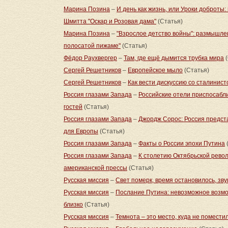
Марина Позина
–
И день как жизнь, или Уроки доброты
Шмитта "Оскар и Розовая дама"
(Статья)
Марина Позина
–
"Взрослое детство войны": размышле
полосатой пижаме"
(Статья)
Фёдор Раухвергер
–
Там, где ещё дымится трубка мира
(
Сергей Решетников
–
Европейское мыло
(Статья)
Сергей Решетников
–
Как вести дискуссию со сталинис
Россия глазами Запада
–
Российские отели приспосабл
гостей
(Статья)
Россия глазами Запада
–
Джордж Сорос: Россия предст
для Европы
(Статья)
Россия глазами Запада
–
Факты о России эпохи Путина
Россия глазами Запада
–
К столетию Октябрьской револ
американской прессы
(Статья)
Русская миссия
–
Свет померк, время остановилось, зву
Русская миссия
–
Послание Путина: невозможное возмо
близко
(Статья)
Русская миссия
–
Темнота – это место, куда не помести