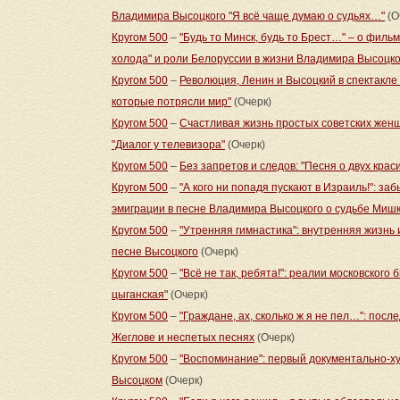
Владимира Высоцкого "Я всё чаще думаю о судьях…"
(О
Кругом 500
–
"Будь то Минск, будь то Брест…" – о фильм
холода" и роли Белоруссии в жизни Владимира Высоцко
Кругом 500
–
Революция, Ленин и Высоцкий в спектакле 
которые потрясли мир"
(Очерк)
Кругом 500
–
Счастливая жизнь простых советских жен
"Диалог у телевизора"
(Очерк)
Кругом 500
–
Без запретов и следов: "Песня о двух кра
Кругом 500
–
"А кого ни попадя пускают в Израиль!": з
эмиграции в песне Владимира Высоцкого о судьбе Ми
Кругом 500
–
"Утренняя гимнастика": внутренняя жизнь
песне Высоцкого
(Очерк)
Кругом 500
–
"Всё не так, ребята!": реалии московского
цыганская"
(Очерк)
Кругом 500
–
"Граждане, ах, сколько ж я не пел…": пос
Жеглове и неспетых песнях
(Очерк)
Кругом 500
–
"Воспоминание": первый документально-
Высоцком
(Очерк)