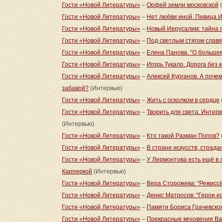
Гости «Новой Литературы»
–
Орфей земли московской
(
Гости «Новой Литературы»
–
Нет любви иной. Певица 
Гости «Новой Литературы»
–
Новый Иерусалим: тайна 
Гости «Новой Литературы»
–
Под светлым стягом слав
Гости «Новой Литературы»
–
Елена Панова. "О больше
Гости «Новой Литературы»
–
Игорь Тукало. Дорога без 
Гости «Новой Литературы»
–
Алексей Курганов. А поче
забавой?
(Интервью)
Гости «Новой Литературы»
–
Жить с осколком в сердце
Гости «Новой Литературы»
–
Творить для света. Инте
(Интервью)
Гости «Новой Литературы»
–
Кто такой Рахман Попов?
Гости «Новой Литературы»
–
В стране искусств, страда
Гости «Новой Литературы»
–
У Лермонтова есть ещё в 
Карперкой
(Интервью)
Гости «Новой Литературы»
–
Вера Сторожева: "Режиссё
Гости «Новой Литературы»
–
Денис Матросов: "Герои е
Гости «Новой Литературы»
–
Памяти Бориса Грачевско
Гости «Новой Литературы»
–
Прекрасные мгновения Ва