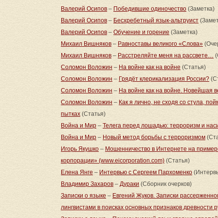
Валерий Осипов
–
Победившие одиночество
(Заметка)
Валерий Осипов
–
Бесхребетный язык-альтруист
(Замет
Валерий Осипов
–
Обучение и горение
(Заметка)
Михаил Вишняков
–
Равноставы великого «Слова»
(Оче
Михаил Вишняков
–
Расстреляйте меня на рассвете…
(
Соломон Воложин
–
На войне как на войне
(Статья)
Соломон Воложин
–
Грядёт клерикализация России?
(С
Соломон Воложин
–
На войне как на войне. Новейшая 
Соломон Воложин
–
Как я лично, не сходя со стула, по
пытках
(Статья)
Война и Мир
–
Телега перед лошадью: терроризм и нас
Война и Мир
–
Новый метод борьбы с терроризмом
(Ста
Игорь Якушко
–
Мошенничество в Интернете на пример
корпорации» (www.eicorporation.com)
(Статья)
Елена Янге
–
Интервью с Сергеем Пархоменко
(Интерв
Владимир Захаров
–
Дураки
(Сборник очерков)
Записки о языке
–
Евгений Жуков. Записки рассерженног
лингвистами в поисках основных признаков древности р