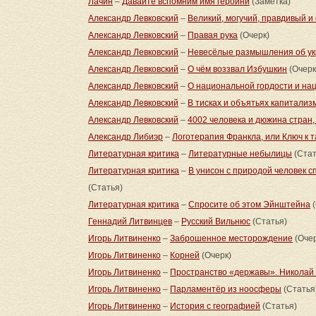
Лачин
–
Давайте вспомним имя героини
(Заметка)
Александр Левковский
–
Великий, могучий, правдивый и
Александр Левковский
–
Правая рука
(Очерк)
Александр Левковский
–
Невесёлые размышления об ук
Александр Левковский
–
О чём воззвал Избушкин
(Очерк
Александр Левковский
–
О национальной гордости и на
Александр Левковский
–
В тисках и объятьях капитализ
Александр Левковский
–
4002 человека и дюжина стран
Александр Либиэр
–
Логотерапия Франкла, или Ключ к 
Литературная критика
–
Литературные небылицы
(Стат
Литературная критика
–
В унисон с природой человек 
(Статья)
Литературная критика
–
Спросите об этом Эйнштейна
(
Геннадий Литвинцев
–
Русский Вильнюс
(Статья)
Игорь Литвиненко
–
Заброшенное месторождение
(Очер
Игорь Литвиненко
–
Корней
(Очерк)
Игорь Литвиненко
–
Пространство «державы». Николай Р
Игорь Литвиненко
–
Парламентёр из ноосферы
(Статья
Игорь Литвиненко
–
История с географией
(Статья)