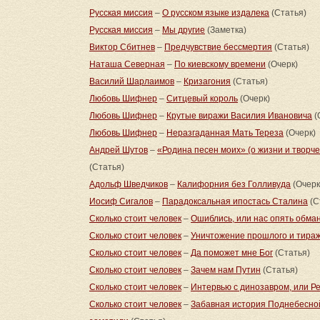
Русская миссия
–
О русском языке издалека
(Статья)
Русская миссия
–
Мы другие
(Заметка)
Виктор Сбитнев
–
Предчувствие бессмертия
(Статья)
Наташа Северная
–
По киевскому времени
(Очерк)
Василий Шарлаимов
–
Кризагония
(Статья)
Любовь Шифнер
–
Ситцевый король
(Очерк)
Любовь Шифнер
–
Крутые виражи Василия Ивановича
(
Любовь Шифнер
–
Неразгаданная Мать Тереза
(Очерк)
Андрей Шутов
–
«Родина песен моих» (о жизни и творч
(Статья)
Адольф Шведчиков
–
Калифорния без Голливуда
(Очерк
Иосиф Сигалов
–
Парадоксальная ипостась Сталина
(С
Сколько стоит человек
–
Ошиблись, или нас опять обма
Сколько стоит человек
–
Уничтожение прошлого и тира
Сколько стоит человек
–
Да поможет мне Бог
(Статья)
Сколько стоит человек
–
Зачем нам Путин
(Статья)
Сколько стоит человек
–
Интервью с динозавром, или Р
Сколько стоит человек
–
Забавная история Поднебесной