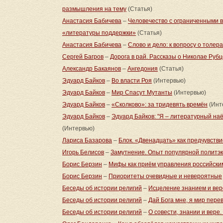
размышления на тему
(Статья)
Анастасия Бабичева
–
Человечество с ограниченными в
«литературы поддержки»
(Статья)
Анастасия Бабичева
–
Слово и дело: к вопросу о толер
Сергей Багров
–
Дорога в рай. Рассказы о Николае Руб
Александр Бакаянов
–
Ангедония
(Статья)
Эдуард Байков
–
Во власти Роя
(Интервью)
Эдуард Байков
–
Мир Спасут Мутанты
(Интервью)
Эдуард Байков
–
«Сколково»: за тридевять времён
(Инт
Эдуард Байков
–
Эдуард Байков: "Я – литературный наём
(Интервью)
Лариса Базарова
–
Блок. «Двенадцать» как предчувстви
Игорь Белисов
–
Замутнение. Опыт популярной политэ
Борис Берзин
–
Мифы как приём управления российски
Борис Берзин
–
Приоритеты очевидные и невероятные
Беседы об истории религий
–
Исцеление знанием и вер
Беседы об истории религий
–
Дай Бога мне, я мир пере
Беседы об истории религий
–
О совести, знании и вере